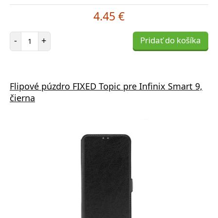
4.45 €
Počet položiek
-
+
Pridať do košíka
Flipové púzdro FIXED Topic pre Infinix Smart 9,
čierna