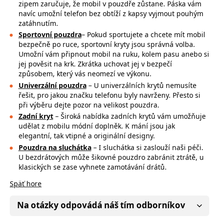
zipem zaručuje, že mobil v pouzdře zůstane. Páska vám
navíc umožní telefon bez obtíží z kapsy vyjmout pouhým
zatáhnutím.
Sportovní pouzdra
– Pokud sportujete a chcete mít mobil
bezpečně po ruce,
sportovní kryty jsou správná volba.
Umožní vám připnout mobil na ruku, kolem pasu anebo si
jej pověsit na krk. Zkrátka uchovat jej v bezpečí
způsobem, který vás neomezí ve výkonu.
Univerzální pouzdra
– U univerzálních krytů nemusíte
řešit, pro jakou značku
telefonu byly navrženy. Přesto si
při výběru dejte pozor na
velikost pouzdra.
Zadní kryt
– Široká nabídka zadních krytů vám umožňuje
udělat z mobilu módní doplněk. K mání jsou jak
elegantní, tak vtipné a originální designy.
Pouzdra na sluchátka
– I sluchátka si zaslouží naši péči.
U bezdrátových může
šikovné pouzdro zabránit ztrátě, u
klasických se zase vyhnete zamotávání drátů.
Späť hore
Na otázky odpovádá náš tím odborníkov