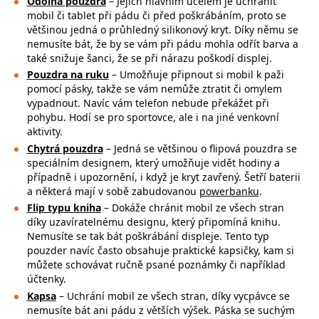
Odolná pouzdra
– Jejich hlavním účelem je uchránit
mobil či tablet při pádu či před poškrábáním, proto se
většinou jedná o průhledný silikonový kryt. Díky němu se
nemusíte bát, že by se vám při pádu mohla
odřít barva a
také snižuje šanci, že se při nárazu poškodí displej.
Pouzdra na ruku
– Umožňuje připnout si mobil k paži
pomocí pásky, takže se
vám nemůže ztratit či omylem
vypadnout. Navíc vám telefon nebude překážet při
pohybu. Hodí se pro sportovce, ale i na jiné venkovní
aktivity.
Chytrá pouzdra
– Jedná se většinou o flipová pouzdra se
speciálním designem, který umožňuje vidět hodiny a
případně i upozornění, i když je kryt zavřený. Šetří baterii
a některá mají v sobě zabudovanou
powerbanku
.
Flip typu kniha
– Dokáže chránit mobil ze všech stran
díky uzavíratelnému designu, který připomíná knihu.
Nemusíte se tak bát poškrábání displeje. Tento typ
pouzder navíc často obsahuje praktické kapsičky, kam si
můžete schovávat ručně psané poznámky či například
účtenky.
Kapsa
– Uchrání mobil ze všech stran, díky vycpávce se
nemusíte bát ani pádu z větších výšek. Páska se suchým