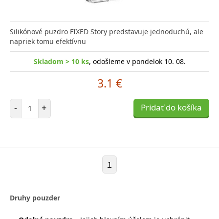
Silikónové puzdro FIXED Story predstavuje jednoduchú, ale
napriek tomu efektívnu
Skladom > 10 ks
, odošleme v pondelok 10. 08.
3.1 €
Počet položiek
-
+
Pridať do košíka
1
Druhy pouzder