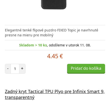
Elegantné tenké flipové puzdro FIXED Topic je navrhnuté
presne na mieru pre mobilný
Skladom > 10 ks
, odošleme v utorok 11. 08.
4.45 €
Počet položiek
-
+
Pridať do košíka
Zadný kryt Tactical TPU Plyo pre Infinix Smart 9,
transparentný