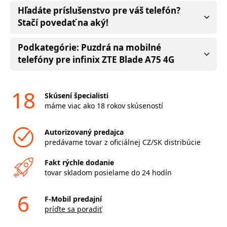
Hľadáte príslušenstvo pre váš telefón?
Stačí povedať na aký!
Podkategórie: Puzdrá na mobilné
telefóny pre infinix ZTE Blade A75 4G
18
Skúsení špecialisti
máme viac ako 18 rokov skúseností
Autorizovaný predajca
predávame tovar z oficiálnej CZ/SK distribúcie
Fakt rýchle dodanie
tovar skladom posielame do 24 hodín
6
F-Mobil predajní
príďte sa poradiť