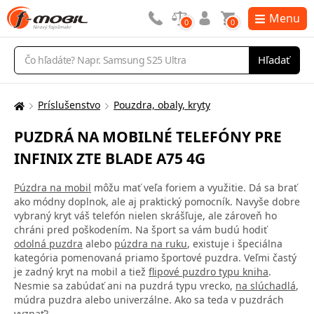
Menu
0
0
Vyhľadávanie
Hľadať
Príslušenstvo
Pouzdra, obaly, kryty
Tu
sa
PUZDRÁ NA MOBILNÉ TELEFÓNY PRE
nachádzate:
INFINIX ZTE BLADE A75 4G
Púzdra na mobil
môžu mať veľa foriem a využitie. Dá sa brať
ako módny doplnok, ale aj praktický pomocník. Navyše dobre
vybraný kryt váš telefón nielen skrášľuje, ale zároveň ho
chráni pred poškodením. Na šport sa vám budú hodiť
odolná puzdra
alebo
púzdra na ruku
, existuje i špeciálna
kategória pomenovaná priamo športové puzdra. Veľmi častý
je zadný kryt na mobil a tiež
flipové puzdro typu kniha
.
Nesmie sa zabúdať ani na puzdrá typu vrecko,
na slúchadlá
,
múdra puzdra alebo univerzálne. Ako sa teda v puzdrách
vyznať?