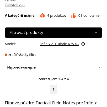
Zobraziť viac
V kategórii máme:
4
produktov
0
hodnotenie
Filtrovať produkty
Model:
infinix ZTE Blade A75 4G
zrušiť všetky filtre
Najpredávanejšie
Zobrazujem 1-4 z 4
1
Flipové púzdro Tactical Field Notes pre Infinix