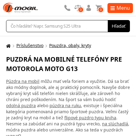
Menu
0
0
Vyhľadávanie
Hľadať
Príslušenstvo
Pouzdra, obaly, kryty
Tu
sa
PUZDRÁ NA MOBILNÉ TELEFÓNY PRE
nachádzate:
MOTOROLA MOTO G13
Púzdra na mobil
môžu mať veľa foriem a využitie. Dá sa brať
ako módny doplnok, ale aj praktický pomocník. Navyše dobre
vybraný kryt váš telefón nielen skrášľuje, ale zároveň ho
chráni pred poškodením. Na šport sa vám budú hodiť
odolná puzdra
alebo
púzdra na ruku
, existuje i špeciálna
kategória pomenovaná priamo športové puzdra. Veľmi častý
je zadný kryt na mobil a tiež
flipové puzdro typu kniha
.
Nesmie sa zabúdať ani na puzdrá typu vrecko,
na slúchadlá
,
múdra puzdra alebo univerzálne. Ako sa teda v puzdrách
vyznať?