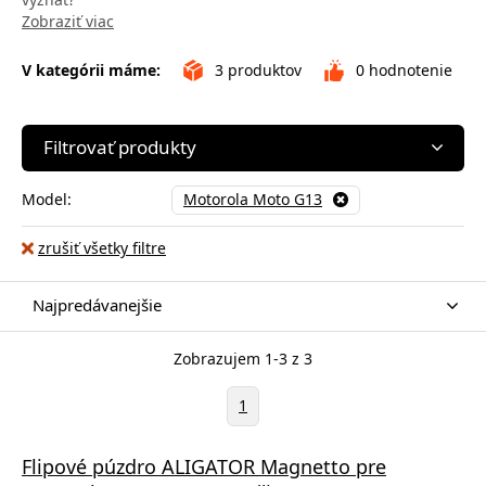
Zobraziť viac
V kategórii máme:
3
produktov
0
hodnotenie
Filtrovať produkty
Model:
Motorola Moto G13
zrušiť všetky filtre
Najpredávanejšie
Zobrazujem 1-3 z 3
1
Flipové púzdro ALIGATOR Magnetto pre