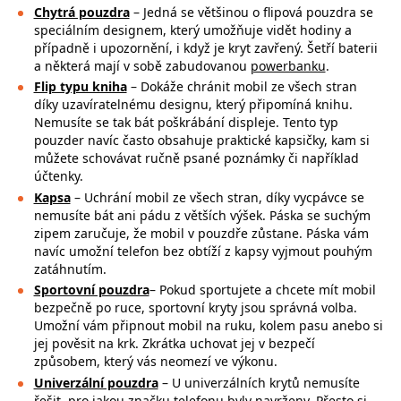
Chytrá pouzdra
– Jedná se většinou o flipová pouzdra se
speciálním designem, který umožňuje vidět hodiny a
případně i upozornění, i když je kryt zavřený. Šetří baterii
a některá mají v sobě zabudovanou
powerbanku
.
Flip typu kniha
– Dokáže chránit mobil ze všech stran
díky uzavíratelnému designu, který připomíná knihu.
Nemusíte se tak bát poškrábání displeje. Tento typ
pouzder navíc často obsahuje praktické kapsičky, kam si
můžete schovávat ručně psané poznámky či například
účtenky.
Kapsa
– Uchrání mobil ze všech stran, díky vycpávce se
nemusíte bát ani pádu z větších výšek. Páska se suchým
zipem zaručuje, že mobil v pouzdře zůstane. Páska vám
navíc umožní telefon bez obtíží z kapsy vyjmout pouhým
zatáhnutím.
Sportovní pouzdra
– Pokud sportujete a chcete mít mobil
bezpečně po ruce,
sportovní kryty jsou správná volba.
Umožní vám připnout mobil na ruku, kolem pasu anebo si
jej pověsit na krk. Zkrátka uchovat jej v bezpečí
způsobem, který vás neomezí ve výkonu.
Univerzální pouzdra
– U univerzálních krytů nemusíte
řešit, pro jakou značku
telefonu byly navrženy. Přesto si