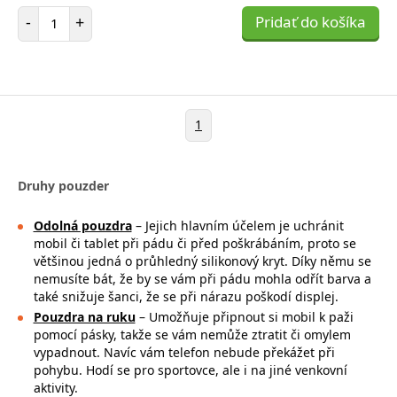
Počet položiek
-
+
Pridať do košíka
1
Druhy pouzder
Odolná pouzdra
– Jejich hlavním účelem je uchránit
mobil či tablet při pádu či před poškrábáním, proto se
většinou jedná o průhledný silikonový kryt. Díky němu se
nemusíte bát, že by se vám při pádu mohla
odřít barva a
také snižuje šanci, že se při nárazu poškodí displej.
Pouzdra na ruku
– Umožňuje připnout si mobil k paži
pomocí pásky, takže se
vám nemůže ztratit či omylem
vypadnout. Navíc vám telefon nebude překážet při
pohybu. Hodí se pro sportovce, ale i na jiné venkovní
aktivity.