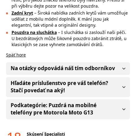
při výběru dejte pozor na
velikost pouzdra.
Zadní kryt
– Široká nabídka zadních krytů vám umožňuje
udělat z mobilu módní doplněk. K mání jsou jak
elegantní, tak vtipné a originální designy.
Pouzdra na sluchátka
– I sluchátka si zaslouží naši péči.
U bezdrátových může
šikovné pouzdro zabránit ztrátě, u
klasických se zase vyhnete zamotávání drátů.
Späť hore
Na otázky odpovádá náš tím odborníkov
Hľadáte príslušenstvo pre váš telefón?
Stačí povedať na aký!
Podkategórie: Puzdrá na mobilné
telefóny pre Motorola Moto G13
Skúsení špecialisti