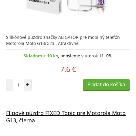
Silikónové púzdro značky ALIGATOR pre mobilný telefón
Motorola Moto G13/G23 . Atraktívne
Skladom > 10 ks
, odošleme v utorok 11. 08.
7.6 €
Počet položiek
-
+
Pridať do košíka
Flipové púzdro FIXED Topic pre Motorola Moto
G13, čierna