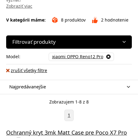
Zobraziť viac
V kategórii máme:
8
produktov
2
hodnotenie
Filtrovať produkty
Model:
xiaomi OPPO Reno12 Pro
zrušiť všetky filtre
Najpredávanejšie
Zobrazujem 1-8 z 8
1
Ochranný kryt 3mk Matt Case pre Poco X7 Pro