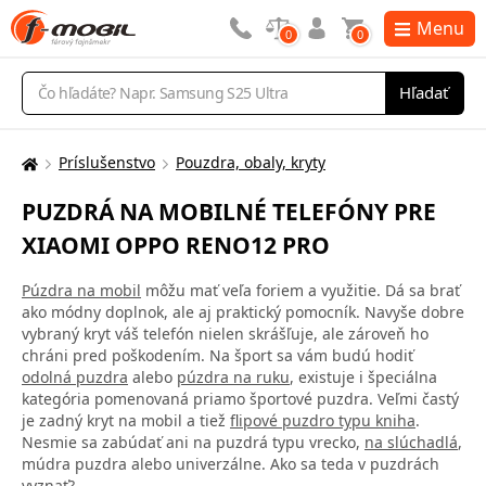
Menu
0
0
Vyhľadávanie
Hľadať
Príslušenstvo
Pouzdra, obaly, kryty
Tu
sa
PUZDRÁ NA MOBILNÉ TELEFÓNY PRE
nachádzate:
XIAOMI OPPO RENO12 PRO
Púzdra na mobil
môžu mať veľa foriem a využitie. Dá sa brať
ako módny doplnok, ale aj praktický pomocník. Navyše dobre
vybraný kryt váš telefón nielen skrášľuje, ale zároveň ho
chráni pred poškodením. Na šport sa vám budú hodiť
odolná puzdra
alebo
púzdra na ruku
, existuje i špeciálna
kategória pomenovaná priamo športové puzdra. Veľmi častý
je zadný kryt na mobil a tiež
flipové puzdro typu kniha
.
Nesmie sa zabúdať ani na puzdrá typu vrecko,
na slúchadlá
,
múdra puzdra alebo univerzálne. Ako sa teda v puzdrách
vyznať?