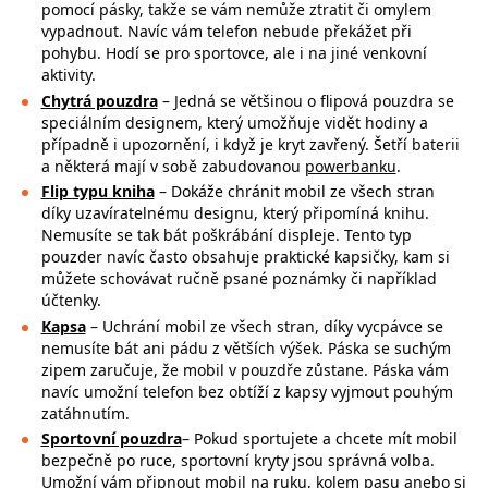
pomocí pásky, takže se
vám nemůže ztratit či omylem
vypadnout. Navíc vám telefon nebude překážet při
pohybu. Hodí se pro sportovce, ale i na jiné venkovní
aktivity.
Chytrá pouzdra
– Jedná se většinou o flipová pouzdra se
speciálním designem, který umožňuje vidět hodiny a
případně i upozornění, i když je kryt zavřený. Šetří baterii
a některá mají v sobě zabudovanou
powerbanku
.
Flip typu kniha
– Dokáže chránit mobil ze všech stran
díky uzavíratelnému designu, který připomíná knihu.
Nemusíte se tak bát poškrábání displeje. Tento typ
pouzder navíc často obsahuje praktické kapsičky, kam si
můžete schovávat ručně psané poznámky či například
účtenky.
Kapsa
– Uchrání mobil ze všech stran, díky vycpávce se
nemusíte bát ani pádu z větších výšek. Páska se suchým
zipem zaručuje, že mobil v pouzdře zůstane. Páska vám
navíc umožní telefon bez obtíží z kapsy vyjmout pouhým
zatáhnutím.
Sportovní pouzdra
– Pokud sportujete a chcete mít mobil
bezpečně po ruce,
sportovní kryty jsou správná volba.
Umožní vám připnout mobil na ruku, kolem pasu anebo si