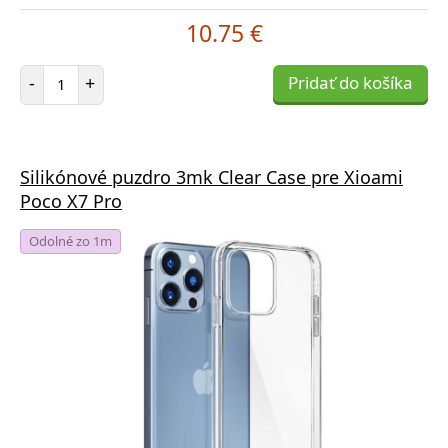
10.75 €
Počet položiek
-
+
Pridať do košíka
Silikónové puzdro 3mk Clear Case pre Xioami
Poco X7 Pro
Odolné zo 1m