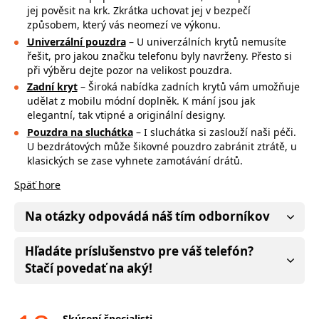
jej pověsit na krk. Zkrátka uchovat jej v bezpečí
způsobem, který vás neomezí ve výkonu.
Univerzální pouzdra
– U univerzálních krytů nemusíte
řešit, pro jakou značku
telefonu byly navrženy. Přesto si
při výběru dejte pozor na
velikost pouzdra.
Zadní kryt
– Široká nabídka zadních krytů vám umožňuje
udělat z mobilu módní doplněk. K mání jsou jak
elegantní, tak vtipné a originální designy.
Pouzdra na sluchátka
– I sluchátka si zaslouží naši péči.
U bezdrátových může
šikovné pouzdro zabránit ztrátě, u
klasických se zase vyhnete zamotávání drátů.
Späť hore
Na otázky odpovádá náš tím odborníkov
Hľadáte príslušenstvo pre váš telefón?
Stačí povedať na aký!
Skúsení špecialisti