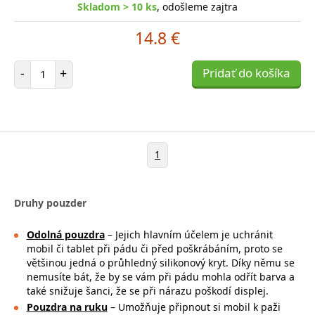
Skladom > 10 ks
, odošleme zajtra
14.8 €
Počet položiek
-
+
Pridať do košíka
1
Druhy pouzder
Odolná pouzdra
– Jejich hlavním účelem je uchránit
mobil či tablet při pádu či před poškrábáním, proto se
většinou jedná o průhledný silikonový kryt. Díky němu se
nemusíte bát, že by se vám při pádu mohla
odřít barva a
také snižuje šanci, že se při nárazu poškodí displej.
Pouzdra na ruku
– Umožňuje připnout si mobil k paži