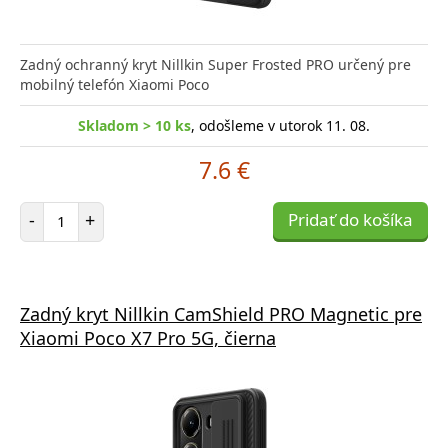
Zadný ochranný kryt Nillkin Super Frosted PRO určený pre
mobilný telefón Xiaomi Poco
Skladom > 10 ks
, odošleme v utorok 11. 08.
7.6 €
Počet položiek
-
+
Pridať do košíka
Zadný kryt Nillkin CamShield PRO Magnetic pre
Xiaomi Poco X7 Pro 5G, čierna