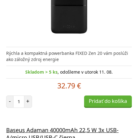
Rýchla a kompaktná powerbanka FIXED Zen 20 vám poslúži
ako záložný zdroj energie
Skladom > 5 ks
, odošleme v utorok 11. 08.
32.79 €
Počet položiek
-
+
Pridať do košíka
Baseus Adaman 40000mAh 22,5 W 3x USB-
A/micro USB/USB-C čierna