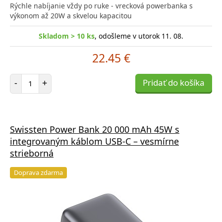
Rýchle nabíjanie vždy po ruke - vrecková powerbanka s
výkonom až 20W a skvelou kapacitou
Skladom > 10 ks
, odošleme v utorok 11. 08.
22.45 €
Počet položiek
-
+
Pridať do košíka
Swissten Power Bank 20 000 mAh 45W s
integrovaným káblom USB-C – vesmírne
strieborná
Doprava zdarma