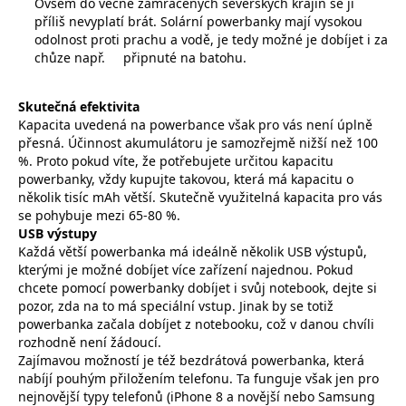
Ovšem do věčně zamračených severských krajin se ji
příliš nevyplatí brát. Solární powerbanky mají vysokou
odolnost proti prachu a vodě, je tedy možné je dobíjet i za
chůze např.
připnuté na batohu.
Skutečná efektivita
Kapacita uvedená na powerbance však pro vás není úplně
přesná. Účinnost akumulátoru je samozřejmě nižší než 100
%. Proto pokud víte, že potřebujete určitou kapacitu
powerbanky, vždy kupujte takovou, která má kapacitu o
několik tisíc mAh větší. Skutečně využitelná kapacita pro vás
se pohybuje mezi 65-80 %.
USB výstupy
Každá větší powerbanka má ideálně několik USB výstupů,
kterými je možné dobíjet více zařízení najednou. Pokud
chcete pomocí powerbanky dobíjet i svůj notebook, dejte si
pozor, zda na to má speciální vstup. Jinak by se totiž
powerbanka začala dobíjet z notebooku, což v danou chvíli
rozhodně není žádoucí.
Zajímavou možností je též bezdrátová powerbanka, která
nabíjí pouhým přiložením telefonu. Ta funguje však jen pro
nejnovější typy telefonů (iPhone 8 a novější nebo Samsung