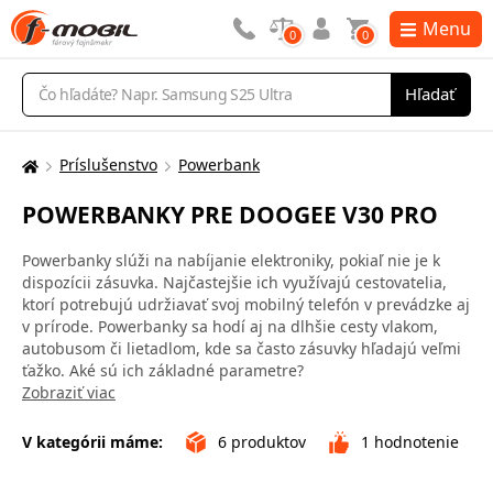
Menu
0
0
Vyhľadávanie
Hľadať
Príslušenstvo
Powerbank
Tu
sa
POWERBANKY PRE DOOGEE V30 PRO
nachádzate:
Powerbanky slúži na nabíjanie elektroniky, pokiaľ nie je k
dispozícii zásuvka. Najčastejšie ich využívajú cestovatelia,
ktorí potrebujú udržiavať svoj mobilný telefón v prevádzke aj
v prírode. Powerbanky sa hodí aj na dlhšie cesty vlakom,
autobusom či lietadlom, kde sa často zásuvky hľadajú veľmi
ťažko. Aké sú ich základné parametre?
Zobraziť viac
V kategórii máme:
6
produktov
1
hodnotenie