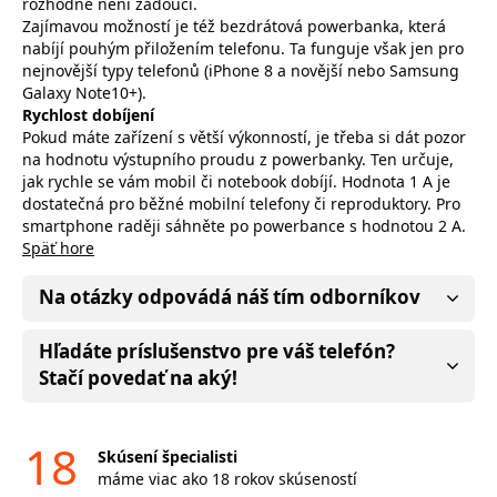
rozhodně není žádoucí.
Zajímavou možností je též bezdrátová powerbanka, která
nabíjí pouhým přiložením telefonu. Ta funguje však jen pro
nejnovější typy telefonů (iPhone 8 a novější nebo Samsung
Galaxy Note10+).
Rychlost dobíjení
Pokud máte zařízení s větší výkonností, je třeba si dát pozor
na hodnotu výstupního proudu z powerbanky. Ten určuje,
jak rychle se vám mobil či notebook dobíjí. Hodnota 1 A je
dostatečná pro běžné mobilní telefony či reproduktory. Pro
smartphone raději sáhněte po powerbance s hodnotou 2 A.
Späť hore
Na otázky odpovádá náš tím odborníkov
Hľadáte príslušenstvo pre váš telefón?
Stačí povedať na aký!
18
Skúsení špecialisti
máme viac ako 18 rokov skúseností