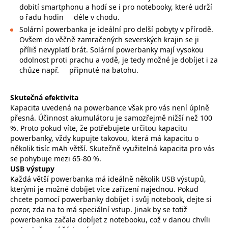
dobití smartphonu a hodí se i pro notebooky, které udrží
o řadu hodin
déle v chodu.
Solární powerbanka je ideální pro delší pobyty v přírodě.
Ovšem do věčně zamračených severských krajin se ji
příliš nevyplatí brát. Solární powerbanky mají vysokou
odolnost proti prachu a vodě, je tedy možné je dobíjet i za
chůze např.
připnuté na batohu.
Skutečná efektivita
Kapacita uvedená na powerbance však pro vás není úplně
přesná. Účinnost akumulátoru je samozřejmě nižší než 100
%. Proto pokud víte, že potřebujete určitou kapacitu
powerbanky, vždy kupujte takovou, která má kapacitu o
několik tisíc mAh větší. Skutečně využitelná kapacita pro vás
se pohybuje mezi 65-80 %.
USB výstupy
Každá větší powerbanka má ideálně několik USB výstupů,
kterými je možné dobíjet více zařízení najednou. Pokud
chcete pomocí powerbanky dobíjet i svůj notebook, dejte si
pozor, zda na to má speciální vstup. Jinak by se totiž
powerbanka začala dobíjet z notebooku, což v danou chvíli