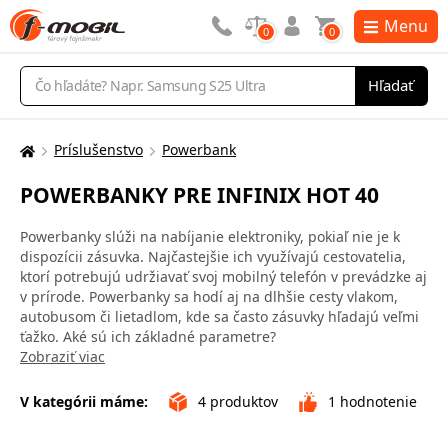
Menu
0
0
Vyhľadávanie
Hľadať
Príslušenstvo
Powerbank
Tu
sa
POWERBANKY PRE INFINIX HOT 40
nachádzate:
Powerbanky slúži na nabíjanie elektroniky, pokiaľ nie je k
dispozícii zásuvka. Najčastejšie ich využívajú cestovatelia,
ktorí potrebujú udržiavať svoj mobilný telefón v prevádzke aj
v prírode. Powerbanky sa hodí aj na dlhšie cesty vlakom,
autobusom či lietadlom, kde sa často zásuvky hľadajú veľmi
ťažko. Aké sú ich základné parametre?
Zobraziť viac
V kategórii máme:
4
produktov
1
hodnotenie