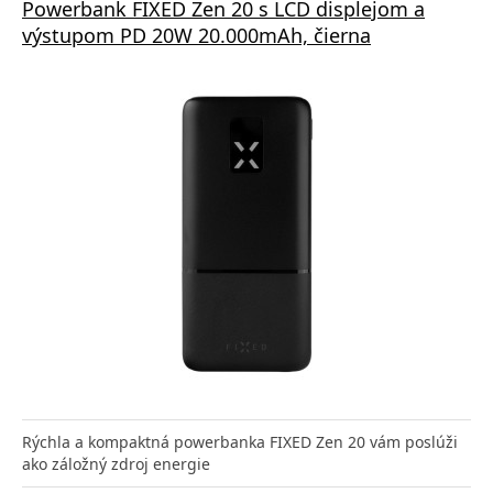
Powerbank FIXED Zen 20 s LCD displejom a
výstupom PD 20W 20.000mAh, čierna
Rýchla a kompaktná powerbanka FIXED Zen 20 vám poslúži
ako záložný zdroj energie