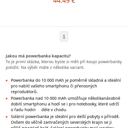
44.49 €
1
Jakou má powerbanka kapacitu?
To je první otázka, kterou byste si měli při koupi powerbanky
položit. Na výběr máte z několika variant.
Powerbanka do 10 000 mAh je poměrně skladná a ideální
pro nabití vašeho smartphonu či přenosných
reproduktorů.
Powerbanka nad 10 000 mAh umožňuje několikanásobné
dobití smartphonu a hodí se i pro notebooky, které udrží
o řadu hodin
déle v chodu.
Solární powerbanka je ideální pro delší pobyty v přírodě.
Ovšem do věčně zamračených severských krajin se ji
příliš nevyplatí brát. Solární powerbanky mají vysokou