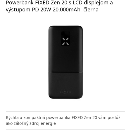
Powerbank FIXED Zen 20 s LCD displejom a
výstupom PD 20W 20.000mAh, čierna
Rýchla a kompaktná powerbanka FIXED Zen 20 vám poslúži
ako záložný zdroj energie