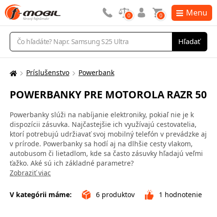
Menu
0
0
Vyhľadávanie
Hľadať
Príslušenstvo
Powerbank
Tu
sa
POWERBANKY PRE MOTOROLA RAZR 50
nachádzate:
Powerbanky slúži na nabíjanie elektroniky, pokiaľ nie je k
dispozícii zásuvka. Najčastejšie ich využívajú cestovatelia,
ktorí potrebujú udržiavať svoj mobilný telefón v prevádzke aj
v prírode. Powerbanky sa hodí aj na dlhšie cesty vlakom,
autobusom či lietadlom, kde sa často zásuvky hľadajú veľmi
ťažko. Aké sú ich základné parametre?
Zobraziť viac
V kategórii máme:
6
produktov
1
hodnotenie