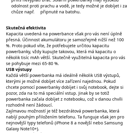
odolnost proti prachu a vodě, je tedy možné je dobíjet i za
chůze např.
připnuté na batohu.
Skutečná efektivita
Kapacita uvedená na powerbance však pro vás není úplně
přesná. Účinnost akumulátoru je samozřejmě nižší než 100
%. Proto pokud víte, že potřebujete určitou kapacitu
powerbanky, vždy kupujte takovou, která má kapacitu o
několik tisíc mAh větší. Skutečně využitelná kapacita pro vás
se pohybuje mezi 65-80 %.
USB výstupy
Každá větší powerbanka má ideálně několik USB výstupů,
kterými je možné dobíjet více zařízení najednou. Pokud
chcete pomocí powerbanky dobíjet i svůj notebook, dejte si
pozor, zda na to má speciální vstup. Jinak by se totiž
powerbanka začala dobíjet z notebooku, což v danou chvíli
rozhodně není žádoucí.
Zajímavou možností je též bezdrátová powerbanka, která
nabíjí pouhým přiložením telefonu. Ta funguje však jen pro
nejnovější typy telefonů (iPhone 8 a novější nebo Samsung
Galaxy Note10+).