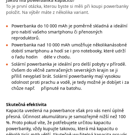
Jakou má powerbanka kapacitu?
To je první otázka, kterou byste si měli při koupi powerbanky
položit. Na výběr máte z několika variant.
Powerbanka do 10 000 mAh je poměrně skladná a ideální
pro nabití vašeho smartphonu či přenosných
reproduktorů.
Powerbanka nad 10 000 mAh umožňuje několikanásobné
dobití smartphonu a hodí se i pro notebooky, které udrží
o řadu hodin
déle v chodu.
Solární powerbanka je ideální pro delší pobyty v přírodě.
Ovšem do věčně zamračených severských krajin se ji
příliš nevyplatí brát. Solární powerbanky mají vysokou
odolnost proti prachu a vodě, je tedy možné je dobíjet i za
chůze např.
připnuté na batohu.
Skutečná efektivita
Kapacita uvedená na powerbance však pro vás není úplně
přesná. Účinnost akumulátoru je samozřejmě nižší než 100
%. Proto pokud víte, že potřebujete určitou kapacitu
powerbanky, vždy kupujte takovou, která má kapacitu o
několik tisíc mAh větší. Skutečně využitelná kapacita pro vás