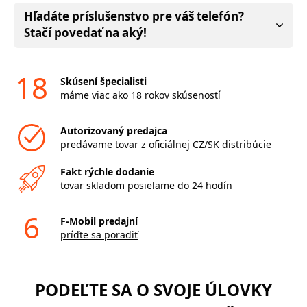
Hľadáte príslušenstvo pre váš telefón?
Stačí povedať na aký!
18
Skúsení špecialisti
máme viac ako 18 rokov skúseností
Autorizovaný predajca
predávame tovar z oficiálnej CZ/SK distribúcie
Fakt rýchle dodanie
tovar skladom posielame do 24 hodín
6
F-Mobil predajní
príďte sa poradiť
PODEĽTE SA O SVOJE ÚLOVKY