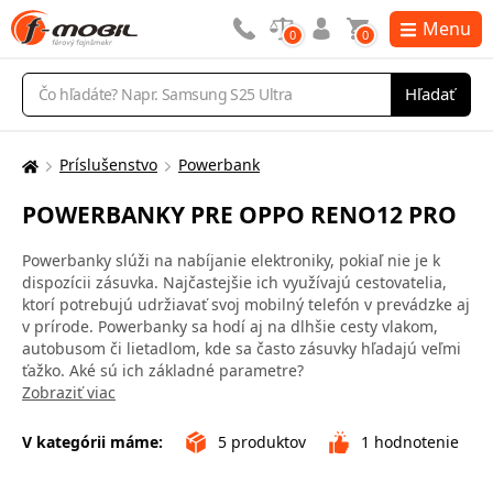
Menu
0
0
Vyhľadávanie
Hľadať
Príslušenstvo
Powerbank
Tu
sa
POWERBANKY PRE OPPO RENO12 PRO
nachádzate:
Powerbanky slúži na nabíjanie elektroniky, pokiaľ nie je k
dispozícii zásuvka. Najčastejšie ich využívajú cestovatelia,
ktorí potrebujú udržiavať svoj mobilný telefón v prevádzke aj
v prírode. Powerbanky sa hodí aj na dlhšie cesty vlakom,
autobusom či lietadlom, kde sa často zásuvky hľadajú veľmi
ťažko. Aké sú ich základné parametre?
Zobraziť viac
V kategórii máme:
5
produktov
1
hodnotenie