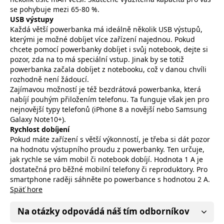
se pohybuje mezi 65-80 %.
USB výstupy
Každá větší powerbanka má ideálně několik USB výstupů,
kterými je možné dobíjet více zařízení najednou. Pokud
chcete pomocí powerbanky dobíjet i svůj notebook, dejte si
pozor, zda na to má speciální vstup. Jinak by se totiž
powerbanka začala dobíjet z notebooku, což v danou chvíli
rozhodně není žádoucí.
Zajímavou možností je též bezdrátová powerbanka, která
nabíjí pouhým přiložením telefonu. Ta funguje však jen pro
nejnovější typy telefonů (iPhone 8 a novější nebo Samsung
Galaxy Note10+).
Rychlost dobíjení
Pokud máte zařízení s větší výkonností, je třeba si dát pozor
na hodnotu výstupního proudu z powerbanky. Ten určuje,
jak rychle se vám mobil či notebook dobíjí. Hodnota 1 A je
dostatečná pro běžné mobilní telefony či reproduktory. Pro
smartphone raději sáhněte po powerbance s hodnotou 2 A.
Späť hore
Na otázky odpovádá náš tím odborníkov