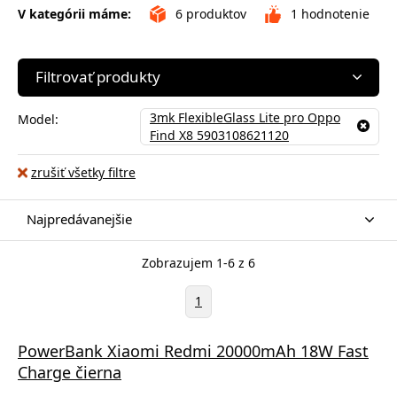
V kategórii máme:
6
produktov
1
hodnotenie
Filtrovať produkty
3mk FlexibleGlass Lite pro Oppo
Model:
Find X8 5903108621120
zrušiť všetky filtre
Najpredávanejšie
Zobrazujem 1-6 z 6
1
PowerBank Xiaomi Redmi 20000mAh 18W Fast
Charge čierna