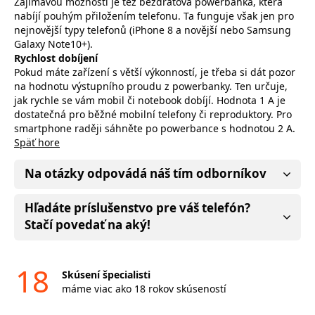
Zajímavou možností je též bezdrátová powerbanka, která
nabíjí pouhým přiložením telefonu. Ta funguje však jen pro
nejnovější typy telefonů (iPhone 8 a novější nebo Samsung
Galaxy Note10+).
Rychlost dobíjení
Pokud máte zařízení s větší výkonností, je třeba si dát pozor
na hodnotu výstupního proudu z powerbanky. Ten určuje,
jak rychle se vám mobil či notebook dobíjí. Hodnota 1 A je
dostatečná pro běžné mobilní telefony či reproduktory. Pro
smartphone raději sáhněte po powerbance s hodnotou 2 A.
Späť hore
Na otázky odpovádá náš tím odborníkov
Hľadáte príslušenstvo pre váš telefón?
Stačí povedať na aký!
18
Skúsení špecialisti
máme viac ako 18 rokov skúseností