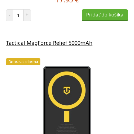
Počet položiek
-
+
Pridať do košíka
Tactical MagForce Relief 5000mAh
Doprava zdarma