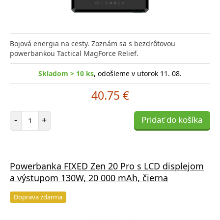
Bojová energia na cesty. Zoznám sa s bezdrôtovou
powerbankou Tactical MagForce Relief.
Skladom > 10 ks
, odošleme v utorok 11. 08.
40.75 €
Počet položiek
-
+
Pridať do košíka
Powerbanka FIXED Zen 20 Pro s LCD displejom
a výstupom 130W, 20 000 mAh, čierna
Doprava zdarma