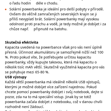
o řadu hodin
déle v chodu.
Solární powerbanka je ideální pro delší pobyty v přírodě.
Ovšem do věčně zamračených severských krajin se ji
příliš nevyplatí brát. Solární powerbanky mají vysokou
odolnost proti prachu a vodě, je tedy možné je dobíjet i za
chůze např.
připnuté na batohu.
Skutečná efektivita
Kapacita uvedená na powerbance však pro vás není úplně
přesná. Účinnost akumulátoru je samozřejmě nižší než 100
%. Proto pokud víte, že potřebujete určitou kapacitu
powerbanky, vždy kupujte takovou, která má kapacitu o
několik tisíc mAh větší. Skutečně využitelná kapacita pro vás
se pohybuje mezi 65-80 %.
USB výstupy
Každá větší powerbanka má ideálně několik USB výstupů,
kterými je možné dobíjet více zařízení najednou. Pokud
chcete pomocí powerbanky dobíjet i svůj notebook, dejte si
pozor, zda na to má speciální vstup. Jinak by se totiž
powerbanka začala dobíjet z notebooku, což v danou chvíli
rozhodně není žádoucí.