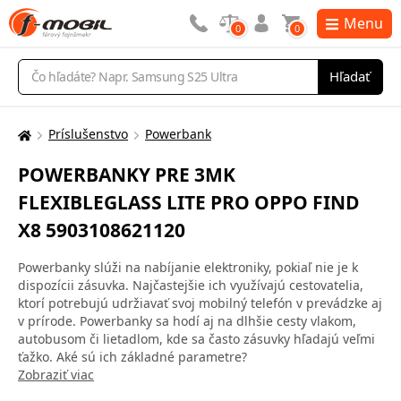
Menu
0
0
Vyhľadávanie
Hľadať
Príslušenstvo
Powerbank
Tu
sa
POWERBANKY PRE 3MK
nachádzate:
FLEXIBLEGLASS LITE PRO OPPO FIND
X8 5903108621120
Powerbanky slúži na nabíjanie elektroniky, pokiaľ nie je k
dispozícii zásuvka. Najčastejšie ich využívajú cestovatelia,
ktorí potrebujú udržiavať svoj mobilný telefón v prevádzke aj
v prírode. Powerbanky sa hodí aj na dlhšie cesty vlakom,
autobusom či lietadlom, kde sa často zásuvky hľadajú veľmi
ťažko. Aké sú ich základné parametre?
Zobraziť viac