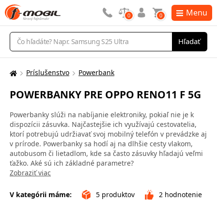
Menu
0
0
Vyhľadávanie
Hľadať
Príslušenstvo
Powerbank
Tu
sa
POWERBANKY PRE OPPO RENO11 F 5G
nachádzate:
Powerbanky slúži na nabíjanie elektroniky, pokiaľ nie je k
dispozícii zásuvka. Najčastejšie ich využívajú cestovatelia,
ktorí potrebujú udržiavať svoj mobilný telefón v prevádzke aj
v prírode. Powerbanky sa hodí aj na dlhšie cesty vlakom,
autobusom či lietadlom, kde sa často zásuvky hľadajú veľmi
ťažko. Aké sú ich základné parametre?
Zobraziť viac
V kategórii máme:
5
produktov
2
hodnotenie