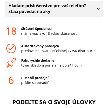
Hľadáte príslušenstvo pre váš telefón?
Stačí povedať na aký!
18
Skúsení špecialisti
máme viac ako 18 rokov skúseností
Autorizovaný predajca
predávame tovar z oficiálnej CZ/SK distribúcie
Fakt rýchle dodanie
tovar skladom posielame do 24 hodín
6
F-Mobil predajní
príďte sa poradiť
PODEĽTE SA O SVOJE ÚLOVKY