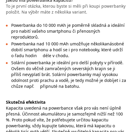
Jakou má powerbanka kapacitu?
To je první otázka, kterou byste si měli při koupi powerbanky
položit. Na výběr máte z několika variant.
Powerbanka do 10 000 mAh je poměrně skladná a ideální
pro nabití vašeho smartphonu či přenosných
reproduktorů.
Powerbanka nad 10 000 mAh umožňuje několikanásobné
dobití smartphonu a hodí se i pro notebooky, které udrží
o řadu hodin
déle v chodu.
Solární powerbanka je ideální pro delší pobyty v přírodě.
Ovšem do věčně zamračených severských krajin se ji
příliš nevyplatí brát. Solární powerbanky mají vysokou
odolnost proti prachu a vodě, je tedy možné je dobíjet i za
chůze např.
připnuté na batohu.
Skutečná efektivita
Kapacita uvedená na powerbance však pro vás není úplně
přesná. Účinnost akumulátoru je samozřejmě nižší než 100
%. Proto pokud víte, že potřebujete určitou kapacitu
powerbanky, vždy kupujte takovou, která má kapacitu o
několik tisíc mAh větší. Skutečně využitelná kapacita pro vás