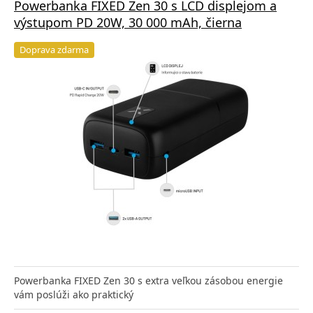
Powerbanka FIXED Zen 30 s LCD displejom a
výstupom PD 20W, 30 000 mAh, čierna
Doprava zdarma
Powerbanka FIXED Zen 30 s extra veľkou zásobou energie
vám poslúži ako praktický