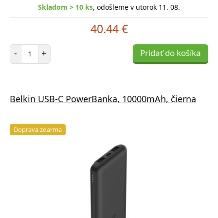
Skladom > 10 ks
, odošleme v utorok 11. 08.
40.44 €
Počet položiek
-
+
Pridať do košíka
Belkin USB-C PowerBanka, 10000mAh, čierna
Doprava zdarma