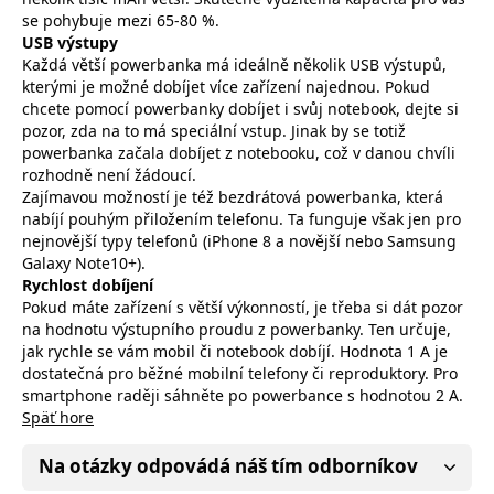
se pohybuje mezi 65-80 %.
USB výstupy
Každá větší powerbanka má ideálně několik USB výstupů,
kterými je možné dobíjet více zařízení najednou. Pokud
chcete pomocí powerbanky dobíjet i svůj notebook, dejte si
pozor, zda na to má speciální vstup. Jinak by se totiž
powerbanka začala dobíjet z notebooku, což v danou chvíli
rozhodně není žádoucí.
Zajímavou možností je též bezdrátová powerbanka, která
nabíjí pouhým přiložením telefonu. Ta funguje však jen pro
nejnovější typy telefonů (iPhone 8 a novější nebo Samsung
Galaxy Note10+).
Rychlost dobíjení
Pokud máte zařízení s větší výkonností, je třeba si dát pozor
na hodnotu výstupního proudu z powerbanky. Ten určuje,
jak rychle se vám mobil či notebook dobíjí. Hodnota 1 A je
dostatečná pro běžné mobilní telefony či reproduktory. Pro
smartphone raději sáhněte po powerbance s hodnotou 2 A.
Späť hore
Na otázky odpovádá náš tím odborníkov