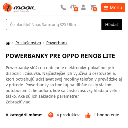
Menu
0
0
Vyhľadávanie
Hľadať
Príslušenstvo
Powerbank
Tu
sa
POWERBANKY PRE OPPO RENO8 LITE
nachádzate:
Powerbanky slúži na nabíjanie elektroniky, pokiaľ nie je k
dispozícii zásuvka. Najčastejšie ich využívajú cestovatelia,
ktorí potrebujú udržiavať svoj mobilný telefón v prevádzke aj
v prírode. Powerbanky sa hodí aj na dlhšie cesty vlakom,
autobusom či lietadlom, kde sa často zásuvky hľadajú veľmi
ťažko. Aké sú ich základné parametre?
Zobraziť viac
V kategórii máme:
4
produktov
1
hodnotenie