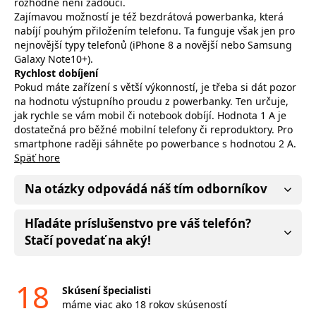
rozhodně není žádoucí.
Zajímavou možností je též bezdrátová powerbanka, která
nabíjí pouhým přiložením telefonu. Ta funguje však jen pro
nejnovější typy telefonů (iPhone 8 a novější nebo Samsung
Galaxy Note10+).
Rychlost dobíjení
Pokud máte zařízení s větší výkonností, je třeba si dát pozor
na hodnotu výstupního proudu z powerbanky. Ten určuje,
jak rychle se vám mobil či notebook dobíjí. Hodnota 1 A je
dostatečná pro běžné mobilní telefony či reproduktory. Pro
smartphone raději sáhněte po powerbance s hodnotou 2 A.
Späť hore
Na otázky odpovádá náš tím odborníkov
Hľadáte príslušenstvo pre váš telefón?
Stačí povedať na aký!
18
Skúsení špecialisti
máme viac ako 18 rokov skúseností