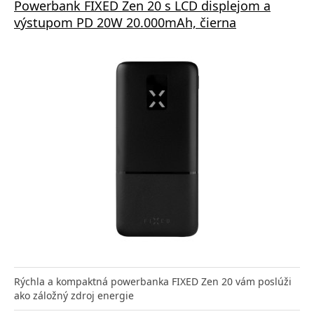
Powerbank FIXED Zen 20 s LCD displejom a
výstupom PD 20W 20.000mAh, čierna
Rýchla a kompaktná powerbanka FIXED Zen 20 vám poslúži
ako záložný zdroj energie