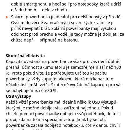
dobití smartphonu a hodí se i pro notebooky, které udrží
o řadu hodin
déle v chodu.
Solární powerbanka je ideální pro delší pobyty v přírodě.
Ovšem do věčně zamračených severských krajin se ji
příliš nevyplatí brát. Solární powerbanky mají vysokou
odolnost proti prachu a vodě, je tedy možné je dobíjet i za
chůze např.
připnuté na batohu.
Skutečná efektivita
Kapacita uvedená na powerbance však pro vás není úplně
přesná. Účinnost akumulátoru je samozřejmě nižší než 100
%. Proto pokud víte, že potřebujete určitou kapacitu
powerbanky, vždy kupujte takovou, která má kapacitu o
několik tisíc mAh větší. Skutečně využitelná kapacita pro vás
se pohybuje mezi 65-80 %.
USB výstupy
Každá větší powerbanka má ideálně několik USB výstupů,
kterými je možné dobíjet více zařízení najednou. Pokud
chcete pomocí powerbanky dobíjet i svůj notebook, dejte si
pozor, zda na to má speciální vstup. Jinak by se totiž
powerbanka začala dobíjet z notebooku, což v danou chvíli