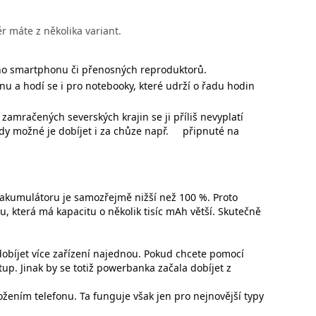
ěr máte z několika variant.
ho smartphonu či přenosných reproduktorů.
a hodí se i pro notebooky, které udrží o řadu hodin
zamračených severských krajin se ji příliš nevyplatí
dy možné je dobíjet i za chůze např.
připnuté na
akumulátoru je samozřejmě nižší než 100 %. Proto
, která má kapacitu o několik tisíc mAh větší. Skutečně
obíjet více zařízení najednou. Pokud chcete pomocí
tup. Jinak by se totiž powerbanka začala dobíjet z
žením telefonu. Ta funguje však jen pro nejnovější typy