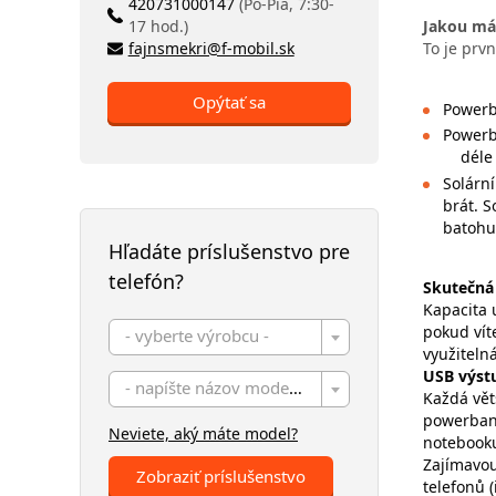
420731000147
(Po-Pia, 7:30-
Jakou má
17 hod.)
To je prvn
fajnsmekri@f-mobil.sk
Opýtať sa
Powerb
Powerb
déle
Solární
brát. S
batohu
Hľadáte príslušenstvo pre
telefón?
Skutečná 
Kapacita 
pokud vít
- vyberte výrobcu -
využiteln
USB výst
- napíšte názov modelu -
Každá vět
powerbank
Neviete, aký máte model?
notebooku
Zajímavou
Zobraziť príslušenstvo
telefonů 