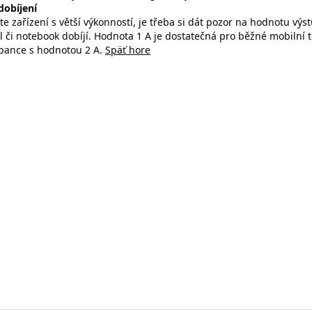
dobíjení
e zařízení s větší výkonností, je třeba si dát pozor na hodnotu vý
 či notebook dobíjí. Hodnota 1 A je dostatečná pro běžné mobilní 
bance s hodnotou 2 A.
Späť hore