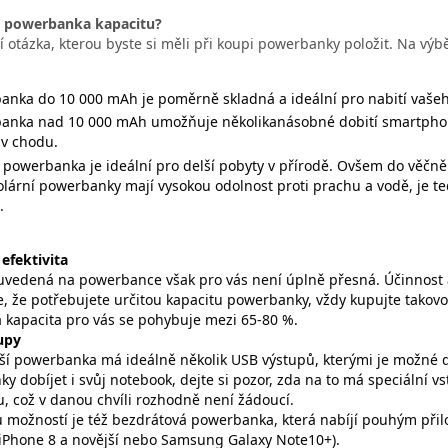
 powerbanka kapacitu?
í otázka, kterou byste si měli při koupi powerbanky položit. Na výb
anka do 10 000 mAh je poměrně skladná a ideální pro nabití vaše
anka nad 10 000 mAh umožňuje několikanásobné dobití smartphonu 
 v chodu.
 powerbanka je ideální pro delší pobyty v přírodě. Ovšem do věčně 
olární powerbanky mají vysokou odolnost proti prachu a vodě, je te
.
efektivita
uvedená na powerbance však pro vás není úplně přesná. Účinnost 
e, že potřebujete určitou kapacitu powerbanky, vždy kupujte takovou
á kapacita pro vás se pohybuje mezi 65-80 %.
upy
ší powerbanka má ideálně několik USB výstupů, kterými je možné d
y dobíjet i svůj notebook, dejte si pozor, zda na to má speciální vs
, což v danou chvíli rozhodně není žádoucí.
 možností je též bezdrátová powerbanka, která nabíjí pouhým přilo
(iPhone 8 a novější nebo Samsung Galaxy Note10+).