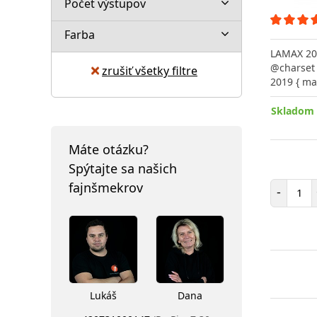
Počet výstupov
Farba
LAMAX 20
@charset 
zrušiť všetky filtre
2019 { ma
Skladom 
Máte otázku?
Spýtajte sa našich
Poč
fajnšmekrov
-
Lukáš
Dana