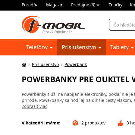
Poradňa
Magazín
Predajne (6)
Značky
Ko
Vyhľadávani
Telefóny
Príslušenstvo
Tablety
Príslušenstvo
Powerbank
Tu
sa
POWERBANKY PRE OUKITEL 
nachádzate:
Powerbanky slúži na nabíjanie elektroniky, pokiaľ nie je 
prírode. Powerbanky sa hodí aj na dlhšie cesty vlakom, 
Zobraziť viac
V kategórii máme:
2
produktov
3
ho