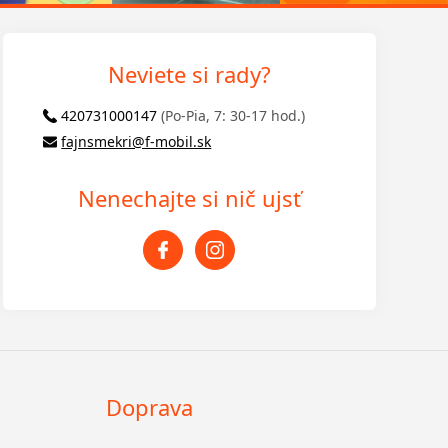
Neviete si rady?
420731000147
(Po-Pia, 7: 30-17 hod.)
fajnsmekri@f-mobil.sk
Nenechajte si nič ujsť
Doprava