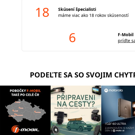
18
Skúsení špecialisti
máme viac ako 18 rokov skúseností
6
F-Mobil 
príďte s
PODEĽTE SA SO SVOJIM CHY