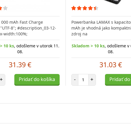
 000 mAh Fast Charge
Powerbanka LAMAX s kapacito
"UTF-8"; #description_03-12-
mAh je vhodná jako kompaktní
x-width:100%;
zdroj na
> 10 ks
, odošleme v utorok 11.
Skladom > 10 ks
, odošleme v 
08.
08.
31.39 €
31.03 €
et položiek
Počet položiek
+
Pridať do košíka
-
+
Pridať do