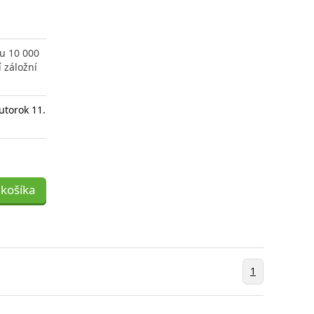
u 10 000
 záložní
utorok 11.
 košíka
1