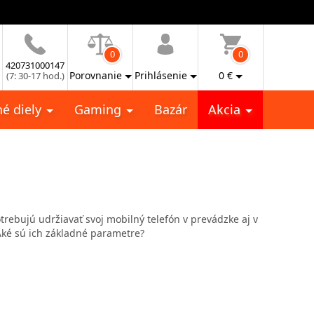
0
0
420731000147
Porovnanie
Prihlásenie
0
€
(7: 30-17 hod.)
é diely
Gaming
Bazár
Akcia
potrebujú udržiavať svoj mobilný telefón v prevádzke aj v
 Aké sú ich základné parametre?