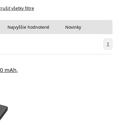
zrušiť všetky filtre
Najvyššie hodnotené
Novinky
1
0 mAh,