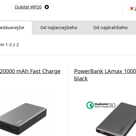
Oukitel WP20
edávanejšie
Od najlacnejšieho
Od najdrahšieho
m 1-2 z 2
20000 mAh Fast Charge
PowerBank LAmax 1000
black