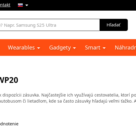
ntakt
e
Hľadať
Wearables
Gadgety
Smart
Náhradn
WP20
k dispozícii zásuvka. Najčastejšie ich využívajú cestovatelia, ktorí 
autobusom či lietadlom, kde sa často zásuvky hľadajú veľmi ťažko.
dnotenie