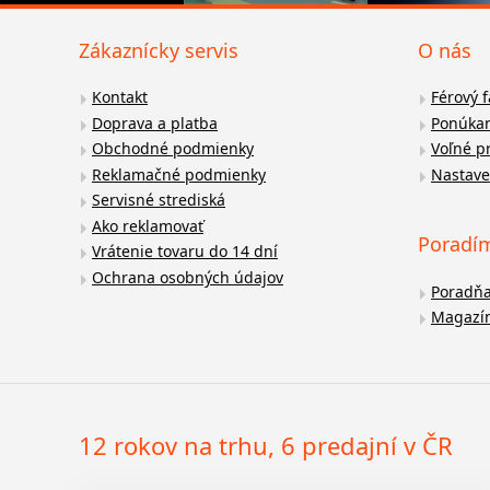
Zákaznícky servis
O nás
Kontakt
Férový 
Doprava a platba
Ponúkan
Obchodné podmienky
Voľné p
Reklamačné podmienky
Nastave
Servisné strediská
Ako reklamovať
Poradí
Vrátenie tovaru do 14 dní
Ochrana osobných údajov
Poradň
Magazí
12 rokov na trhu, 6 predajní v ČR