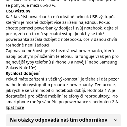
se pohybuje mezi 65-80 %.
USB výstupy
Každá větší powerbanka má ideálně několik USB výstupů,
kterými je možné dobíjet více zařízení najednou. Pokud
chcete pomocí powerbanky dobíjet i svůj notebook, dejte si
pozor, zda na to má speciální vstup. Jinak by se totiž
powerbanka začala dobíjet z notebooku, což v danou chvíli
rozhodně není žádoucí.
Zajímavou možností je též bezdrátová powerbanka, která
nabíjí pouhým přiložením telefonu. Ta funguje však jen pro
nejnovější typy telefonů (iPhone 8 a novější nebo Samsung
Galaxy Note10+).
Rychlost dobíjení
Pokud máte zařízení s větší výkonností, je třeba si dát pozor
na hodnotu výstupního proudu z powerbanky. Ten určuje,
jak rychle se vám mobil či notebook dobíjí. Hodnota 1 A je
dostatečná pro běžné mobilní telefony či reproduktory. Pro
smartphone raději sáhněte po powerbance s hodnotou 2 A.
Späť hore
Na otázky odpovádá náš tím odborníkov