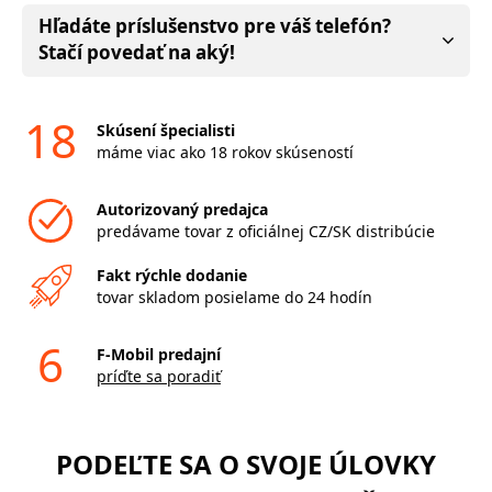
Hľadáte príslušenstvo pre váš telefón?
Stačí povedať na aký!
18
Skúsení špecialisti
máme viac ako 18 rokov skúseností
Autorizovaný predajca
predávame tovar z oficiálnej CZ/SK distribúcie
Fakt rýchle dodanie
tovar skladom posielame do 24 hodín
6
F-Mobil predajní
príďte sa poradiť
PODEĽTE SA O SVOJE ÚLOVKY