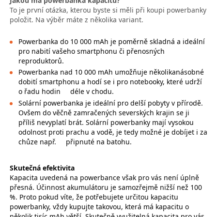
Jakou má powerbanka kapacitu?
To je první otázka, kterou byste si měli při koupi powerbanky
položit. Na výběr máte z několika variant.
Powerbanka do 10 000 mAh je poměrně skladná a ideální
pro nabití vašeho smartphonu či přenosných
reproduktorů.
Powerbanka nad 10 000 mAh umožňuje několikanásobné
dobití smartphonu a hodí se i pro notebooky, které udrží
o řadu hodin
déle v chodu.
Solární powerbanka je ideální pro delší pobyty v přírodě.
Ovšem do věčně zamračených severských krajin se ji
příliš nevyplatí brát. Solární powerbanky mají vysokou
odolnost proti prachu a vodě, je tedy možné je dobíjet i za
chůze např.
připnuté na batohu.
Skutečná efektivita
Kapacita uvedená na powerbance však pro vás není úplně
přesná. Účinnost akumulátoru je samozřejmě nižší než 100
%. Proto pokud víte, že potřebujete určitou kapacitu
powerbanky, vždy kupujte takovou, která má kapacitu o
několik tisíc mAh větší. Skutečně využitelná kapacita pro vás