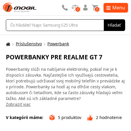
Menu
0
0
Vyhľadávanie
Hľadať
Príslušenstvo
Powerbank
Tu
sa
POWERBANKY PRE REALME GT 7
nachádzate:
Powerbanky slúži na nabíjanie elektroniky, pokiaľ nie je k
dispozícii zásuvka. Najčastejšie ich využívajú cestovatelia,
ktorí potrebujú udržiavať svoj mobilný telefón v prevádzke aj
v prírode. Powerbanky sa hodí aj na dlhšie cesty vlakom,
autobusom či lietadlom, kde sa často zásuvky hľadajú veľmi
ťažko. Aké sú ich základné parametre?
Zobraziť viac
V kategórii máme:
5
produktov
2
hodnotenie