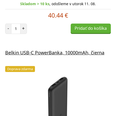
Skladom > 10 ks
, odošleme v utorok 11. 08.
40.44 €
Počet položiek
-
+
Pridať do košíka
Belkin USB-C PowerBanka, 10000mAh, čierna
Doprava zdarma