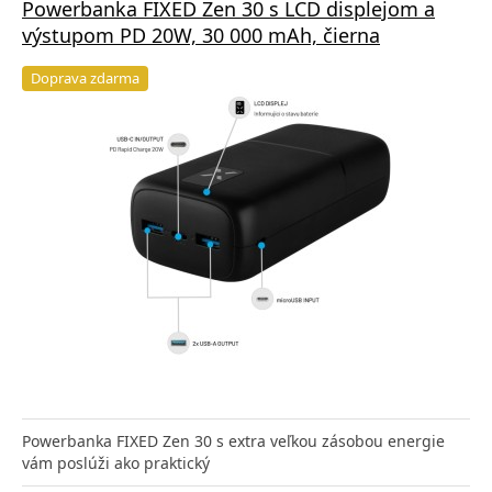
Powerbanka FIXED Zen 30 s LCD displejom a
výstupom PD 20W, 30 000 mAh, čierna
Doprava zdarma
Powerbanka FIXED Zen 30 s extra veľkou zásobou energie
vám poslúži ako praktický