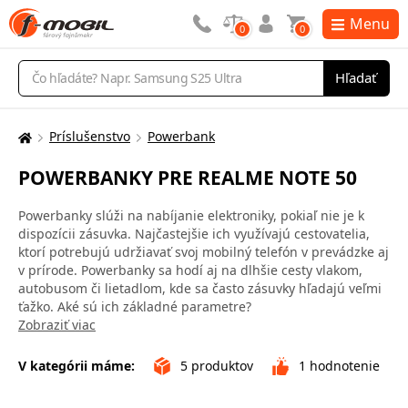
Menu
0
0
Vyhľadávanie
Hľadať
Príslušenstvo
Powerbank
Tu
sa
POWERBANKY PRE REALME NOTE 50
nachádzate:
Powerbanky slúži na nabíjanie elektroniky, pokiaľ nie je k
dispozícii zásuvka. Najčastejšie ich využívajú cestovatelia,
ktorí potrebujú udržiavať svoj mobilný telefón v prevádzke aj
v prírode. Powerbanky sa hodí aj na dlhšie cesty vlakom,
autobusom či lietadlom, kde sa často zásuvky hľadajú veľmi
ťažko. Aké sú ich základné parametre?
Zobraziť viac
V kategórii máme:
5
produktov
1
hodnotenie