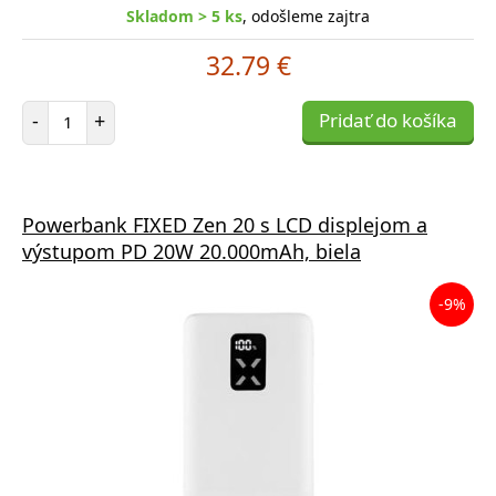
Skladom > 5 ks
, odošleme zajtra
32.79 €
Počet položiek
-
+
Pridať do košíka
Powerbank FIXED Zen 20 s LCD displejom a
výstupom PD 20W 20.000mAh, biela
-9%