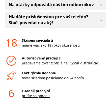
Na otázky odpovádá náš tím odborníkov
Hľadáte príslušenstvo pre váš telefón?
Stačí povedať na aký!
18
Skúsení špecialisti
máme viac ako 18 rokov skúseností
Autorizovaný predajca
predávame tovar z oficiálnej CZ/SK distribúcie
Fakt rýchle dodanie
tovar skladom posielame do 24 hodín
6
F-Mobil predajní
príďte sa poradiť