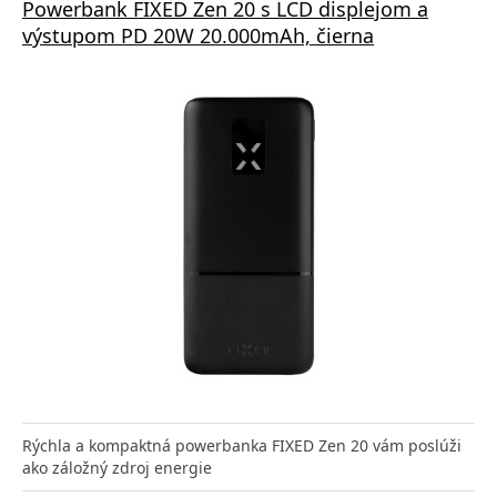
Powerbank FIXED Zen 20 s LCD displejom a
výstupom PD 20W 20.000mAh, čierna
Rýchla a kompaktná powerbanka FIXED Zen 20 vám poslúži
ako záložný zdroj energie