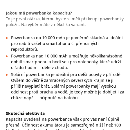
Jakou má powerbanka kapacitu?
To je první otázka, kterou byste si měli při koupi powerbanky
položit. Na výběr máte z několika variant.
Powerbanka do 10 000 mAh je poměrně skladná a ideální
pro nabití vašeho smartphonu či přenosných
reproduktorů.
Powerbanka nad 10 000 mAh umožňuje několikanásobné
dobití smartphonu a hodí se i pro notebooky, které udrží
o řadu hodin
déle v chodu.
Solární powerbanka je ideální pro delší pobyty v přírodě.
Ovšem do věčně zamračených severských krajin se ji
příliš nevyplatí brát. Solární powerbanky mají vysokou
odolnost proti prachu a vodě, je tedy možné je dobíjet i za
chůze např.
připnuté na batohu.
Skutečná efektivita
Kapacita uvedená na powerbance však pro vás není úplně
přesná. Účinnost akumulátoru je samozřejmě nižší než 100