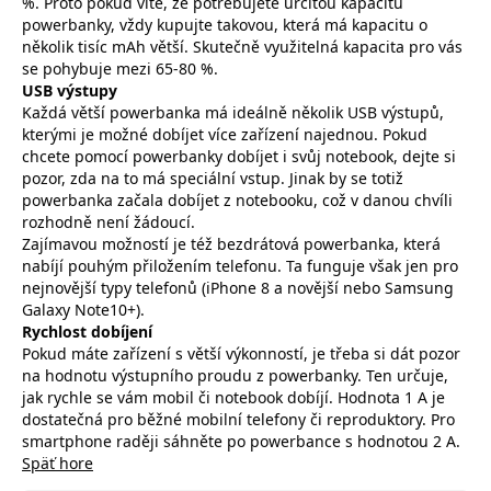
%. Proto pokud víte, že potřebujete určitou kapacitu
powerbanky, vždy kupujte takovou, která má kapacitu o
několik tisíc mAh větší. Skutečně využitelná kapacita pro vás
se pohybuje mezi 65-80 %.
USB výstupy
Každá větší powerbanka má ideálně několik USB výstupů,
kterými je možné dobíjet více zařízení najednou. Pokud
chcete pomocí powerbanky dobíjet i svůj notebook, dejte si
pozor, zda na to má speciální vstup. Jinak by se totiž
powerbanka začala dobíjet z notebooku, což v danou chvíli
rozhodně není žádoucí.
Zajímavou možností je též bezdrátová powerbanka, která
nabíjí pouhým přiložením telefonu. Ta funguje však jen pro
nejnovější typy telefonů (iPhone 8 a novější nebo Samsung
Galaxy Note10+).
Rychlost dobíjení
Pokud máte zařízení s větší výkonností, je třeba si dát pozor
na hodnotu výstupního proudu z powerbanky. Ten určuje,
jak rychle se vám mobil či notebook dobíjí. Hodnota 1 A je
dostatečná pro běžné mobilní telefony či reproduktory. Pro
smartphone raději sáhněte po powerbance s hodnotou 2 A.
Späť hore