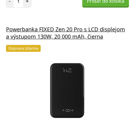
-
+
Pridať do košíka
Powerbanka FIXED Zen 20 Pro s LCD displejom
a výstupom 130W, 20 000 mAh, čierna
Doprava zdarma