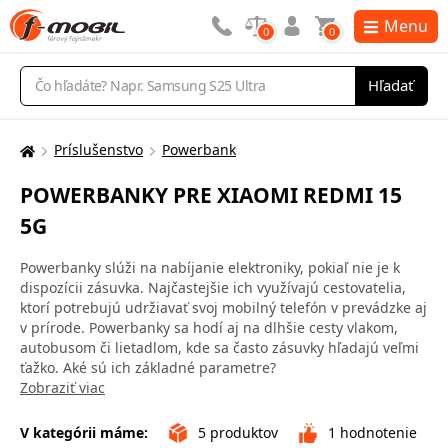
Menu
0
0
Vyhľadávanie
Hľadať
Príslušenstvo
Powerbank
Tu
sa
POWERBANKY PRE XIAOMI REDMI 15
nachádzate:
5G
Powerbanky slúži na nabíjanie elektroniky, pokiaľ nie je k
dispozícii zásuvka. Najčastejšie ich využívajú cestovatelia,
ktorí potrebujú udržiavať svoj mobilný telefón v prevádzke aj
v prírode. Powerbanky sa hodí aj na dlhšie cesty vlakom,
autobusom či lietadlom, kde sa často zásuvky hľadajú veľmi
ťažko. Aké sú ich základné parametre?
Zobraziť viac
V kategórii máme:
5
produktov
1
hodnotenie