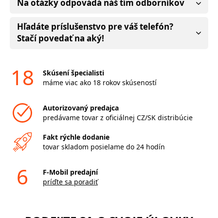
Na otázky odpovádá náš tím odborníkov
Hľadáte príslušenstvo pre váš telefón?
Stačí povedať na aký!
18
Skúsení špecialisti
máme viac ako 18 rokov skúseností
Autorizovaný predajca
predávame tovar z oficiálnej CZ/SK distribúcie
Fakt rýchle dodanie
tovar skladom posielame do 24 hodín
6
F-Mobil predajní
príďte sa poradiť