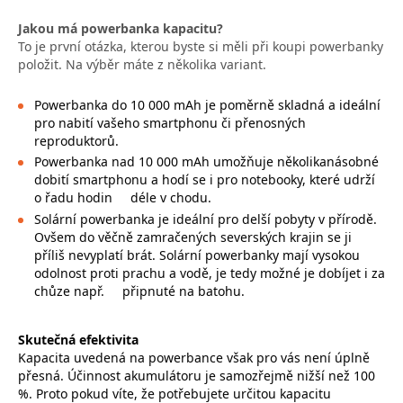
Jakou má powerbanka kapacitu?
To je první otázka, kterou byste si měli při koupi powerbanky
položit. Na výběr máte z několika variant.
Powerbanka do 10 000 mAh je poměrně skladná a ideální
pro nabití vašeho smartphonu či přenosných
reproduktorů.
Powerbanka nad 10 000 mAh umožňuje několikanásobné
dobití smartphonu a hodí se i pro notebooky, které udrží
o řadu hodin
déle v chodu.
Solární powerbanka je ideální pro delší pobyty v přírodě.
Ovšem do věčně zamračených severských krajin se ji
příliš nevyplatí brát. Solární powerbanky mají vysokou
odolnost proti prachu a vodě, je tedy možné je dobíjet i za
chůze např.
připnuté na batohu.
Skutečná efektivita
Kapacita uvedená na powerbance však pro vás není úplně
přesná. Účinnost akumulátoru je samozřejmě nižší než 100
%. Proto pokud víte, že potřebujete určitou kapacitu