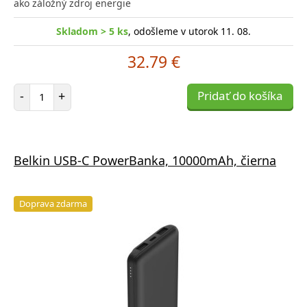
ako záložný zdroj energie
Skladom > 5 ks
, odošleme v utorok 11. 08.
32.79 €
Počet položiek
-
+
Pridať do košíka
Belkin USB-C PowerBanka, 10000mAh, čierna
Doprava zdarma