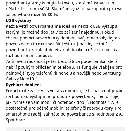
powerbanky, vždy kupujte takovou, která má kapacitu o
několik tisíc mAh větší. Skutečně využitelná kapacita pro vás
se pohybuje mezi 65-80 %.
USB výstupy
Každá větší powerbanka má ideálně několik USB výstupů,
kterými je možné dobíjet více zařízení najednou. Pokud
chcete pomocí powerbanky dobíjet i svůj notebook, dejte si
pozor, zda na to má speciální vstup. Jinak by se totiž
powerbanka začala dobíjet z notebooku, což v danou chvíli
rozhodně není žádoucí.
Zajímavou možností je též bezdrátová powerbanka, která
nabíjí pouhým přiložením telefonu. Ta funguje však jen pro
nejnovější typy telefonů (iPhone 8 a novější nebo Samsung
Galaxy Note10+).
Rychlost dobíjení
Pokud máte zařízení s větší výkonností, je třeba si dát pozor
na hodnotu výstupního proudu z powerbanky. Ten určuje,
jak rychle se vám mobil či notebook dobíjí. Hodnota 1 A je
dostatečná pro běžné mobilní telefony či reproduktory. Pro
smartphone raději sáhněte po powerbance s hodnotou 2 A.
Späť hore