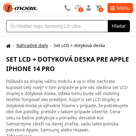
Menu
0
0
Vyhľadávanie
Hľadať
Náhradné diely
Set LCD + dotyková deska
Tu
sa
SET LCD + DOTYKOVÁ DESKA PRE APPLE
nachádzate:
IPHONE 14 PRO
Poškodil sa displej vášho mobilu a vy si ešte nechcete
kupovať celý nový? V tom prípade je pre vás ideálna set LCD
displej a dotyková doska. Vďaka tomu bude váš mobilný
telefón fungovať ako predtým. Kúpiť si set LCD displej a
dotyková doska je výhodné hlavne v prípade, že potrebujete
obe dve položky, pretože v takom prípade ušetríte. Cena
setu sa bežne pohybuje v poriadku desiatok eur.
Samozrejme záleží na danej značke, sadu takto ponúka
potrebné Apple, Samsung alebo Huawei.
Zobraziť viac