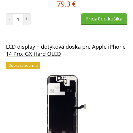
79.3 €
Počet položiek
-
+
Pridať do košíka
LCD display + dotyková doska pre Apple iPhone
14 Pro, GX Hard OLED
Doprava zdarma