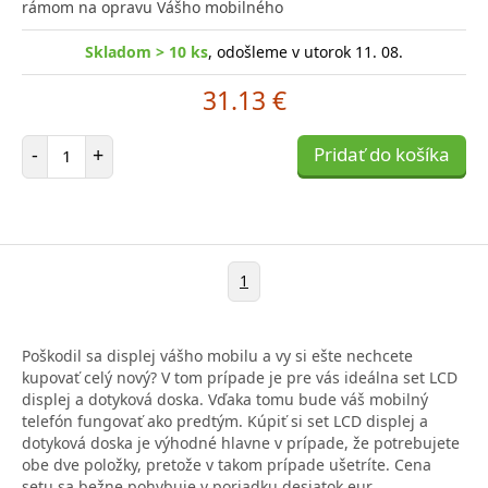
rámom na opravu Vášho mobilného
Skladom > 10 ks
, odošleme v utorok 11. 08.
31.13 €
Počet položiek
-
+
Pridať do košíka
1
Poškodil sa displej vášho mobilu a vy si ešte nechcete
kupovať celý nový? V tom prípade je pre vás ideálna set LCD
displej a dotyková doska. Vďaka tomu bude váš mobilný
telefón fungovať ako predtým. Kúpiť si set LCD displej a
dotyková doska je výhodné hlavne v prípade, že potrebujete
obe dve položky, pretože v takom prípade ušetríte. Cena
setu sa bežne pohybuje v poriadku desiatok eur.