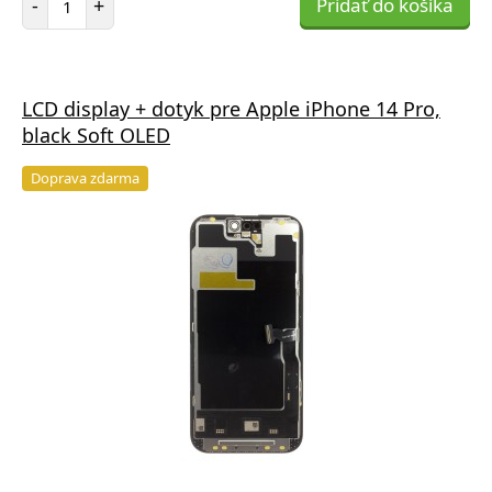
-
+
Pridať do košíka
LCD display + dotyk pre Apple iPhone 14 Pro,
black Soft OLED
Doprava zdarma