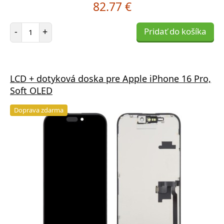
82.77 €
Počet položiek
-
+
Pridať do košíka
LCD + dotyková doska pre Apple iPhone 16 Pro,
Soft OLED
Doprava zdarma