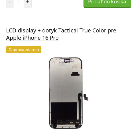
-
+
Pridať do košíka
LCD display + dotyk Tactical True Color pre
Apple iPhone 16 Pro
Doprava zdarma