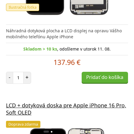
Ilustračná fotka
Náhradná dotyková plocha a LCD displej na opravu Vášho
mobilného telefónu Apple iPhone
Skladom > 10 ks
, odošleme v utorok 11. 08.
137.96 €
Počet položiek
-
+
Pridať do košíka
LCD + dotyková doska pre Apple iPhone 16 Pro,
Soft OLED
Doprava zdarma