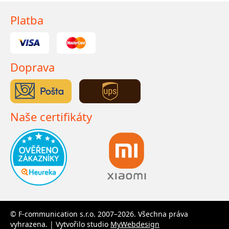
Platba
Doprava
Naše certifikáty
© F-communication s.r.o. 2007–2026. Všechna práva
vyhrazena. | Vytvořilo studio
MyWebdesign