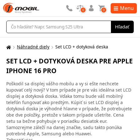
Menu
0
0
Vyhľadávanie
Hľadať
Náhradné diely
Set LCD + dotyková deska
Tu
sa
SET LCD + DOTYKOVÁ DESKA PRE APPLE
nachádzate:
IPHONE 16 PRO
Poškodil sa displej vášho mobilu a vy si ešte nechcete
kupovať celý nový? V tom prípade je pre vás ideálna set LCD
displej a dotyková doska. Vďaka tomu bude váš mobilný
telefón fungovať ako predtým. Kúpiť si set LCD displej a
dotyková doska je výhodné hlavne v prípade, že potrebujete
obe dve položky, pretože v takom prípade ušetríte. Cena
setu sa bežne pohybuje v poriadku desiatok eur.
Samozrejme záleží na danej značke, sadu takto ponúka
potrebné Apple, Samsung alebo Huawei.
Zobraziť viac