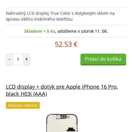
Náhradný LCD displej True Color s dotykovým sklom na
opravu Vášho mobilného telefónu
Skladom > 5 ks
, odošleme v utorok 11. 08.
52.53 €
Počet položiek
-
+
Pridať do košíka
LCD display + dotyk pre Apple iPhone 16 Pro,
black H03i (AAA)
Doprava zdarma