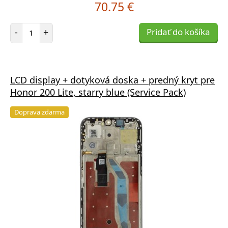
70.75 €
Počet položiek
-
+
Pridať do košíka
LCD display + dotyková doska + predný kryt pre
Honor 200 Lite, starry blue (Service Pack)
Doprava zdarma