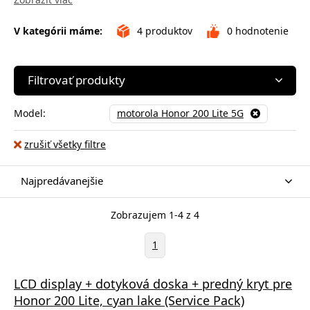
V kategórii máme:
4
produktov
0
hodnotenie
Filtrovať produkty
Model:
motorola Honor 200 Lite 5G
zrušiť všetky filtre
Najpredávanejšie
Zobrazujem 1-4 z 4
1
LCD display + dotyková doska + predný kryt pre
Honor 200 Lite, cyan lake (Service Pack)