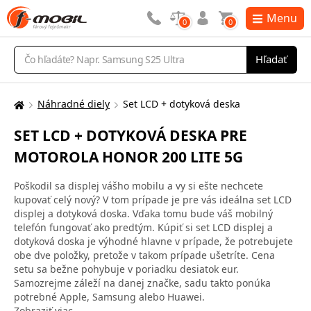
Menu
0
0
Vyhľadávanie
Hľadať
Náhradné diely
Set LCD + dotyková deska
Tu
sa
SET LCD + DOTYKOVÁ DESKA PRE
nachádzate:
MOTOROLA HONOR 200 LITE 5G
Poškodil sa displej vášho mobilu a vy si ešte nechcete
kupovať celý nový? V tom prípade je pre vás ideálna set LCD
displej a dotyková doska. Vďaka tomu bude váš mobilný
telefón fungovať ako predtým. Kúpiť si set LCD displej a
dotyková doska je výhodné hlavne v prípade, že potrebujete
obe dve položky, pretože v takom prípade ušetríte. Cena
setu sa bežne pohybuje v poriadku desiatok eur.
Samozrejme záleží na danej značke, sadu takto ponúka
potrebné Apple, Samsung alebo Huawei.
Zobraziť viac