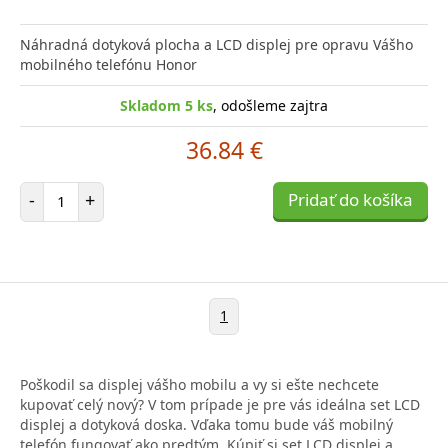
Náhradná dotyková plocha a LCD displej pre opravu Vášho
mobilného telefónu Honor
Skladom 5 ks
, odošleme zajtra
36.84 €
Počet položiek
-
+
Pridať do košíka
1
Poškodil sa displej vášho mobilu a vy si ešte nechcete
kupovať celý nový? V tom prípade je pre vás ideálna set LCD
displej a dotyková doska. Vďaka tomu bude váš mobilný
telefón fungovať ako predtým. Kúpiť si set LCD displej a