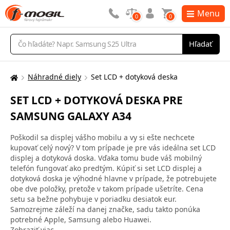
Menu
0
0
Vyhľadávanie
Hľadať
Náhradné diely
Set LCD + dotyková deska
Tu
sa
SET LCD + DOTYKOVÁ DESKA PRE
nachádzate:
SAMSUNG GALAXY A34
Poškodil sa displej vášho mobilu a vy si ešte nechcete
kupovať celý nový? V tom prípade je pre vás ideálna set LCD
displej a dotyková doska. Vďaka tomu bude váš mobilný
telefón fungovať ako predtým. Kúpiť si set LCD displej a
dotyková doska je výhodné hlavne v prípade, že potrebujete
obe dve položky, pretože v takom prípade ušetríte. Cena
setu sa bežne pohybuje v poriadku desiatok eur.
Samozrejme záleží na danej značke, sadu takto ponúka
potrebné Apple, Samsung alebo Huawei.
Zobraziť viac