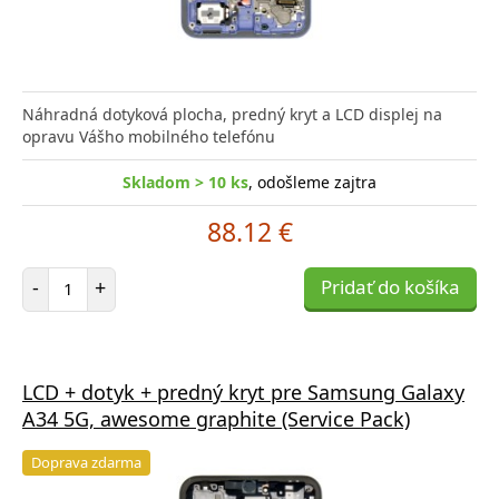
Náhradná dotyková plocha, predný kryt a LCD displej na
opravu Vášho mobilného telefónu
Skladom > 10 ks
, odošleme zajtra
88.12 €
Počet položiek
-
+
Pridať do košíka
LCD + dotyk + predný kryt pre Samsung Galaxy
A34 5G, awesome graphite (Service Pack)
Doprava zdarma