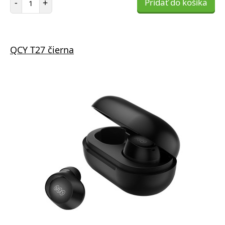
-
+
Pridať do košíka
QCY T27 čierna