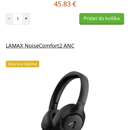
45.83 €
Počet položiek
-
+
Pridať do košíka
LAMAX NoiseComfort2 ANC
Doprava zdarma