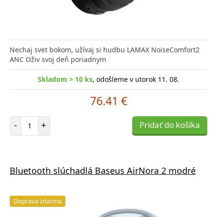
Nechaj svet bokom, užívaj si hudbu LAMAX NoiseComfort2
ANC Oživ svoj deň poriadnym
Skladom > 10 ks
, odošleme v utorok 11. 08.
76.41 €
Počet položiek
-
+
Pridať do košíka
Bluetooth slúchadlá Baseus AirNora 2 modré
Doprava zdarma