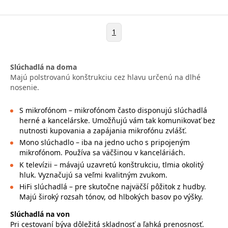
1
Slúchadlá na doma
Majú polstrovanú konštrukciu cez hlavu určenú na dlhé
nosenie.
S mikrofónom – mikrofónom často disponujú slúchadlá
herné a kancelárske. Umožňujú vám tak komunikovať bez
nutnosti kupovania a zapájania mikrofónu zvlášť.
Mono slúchadlo – iba na jedno ucho s pripojeným
mikrofónom. Používa sa väčšinou v kanceláriách.
K televízii – mávajú uzavretú konštrukciu, tlmia okolitý
hluk. Vyznačujú sa veľmi kvalitným zvukom.
HiFi slúchadlá – pre skutočne najväčší pôžitok z hudby.
Majú široký rozsah tónov, od hlbokých basov po výšky.
Slúchadlá na von
Pri cestovaní býva dôležitá skladnosť a ľahká prenosnosť.