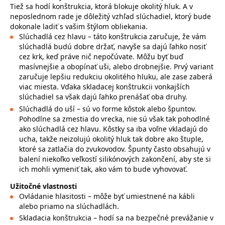
Tiež sa hodí konštrukcia, ktorá blokuje okolitý hluk. A v
neposlednom rade je dôležitý vzhľad slúchadiel, ktorý bude
dokonale ladiť s vašim štýlom obliekania.
Slúchadlá cez hlavu – táto konštrukcia zaručuje, že vám
slúchadlá budú dobre držať, navyše sa dajú ľahko nosiť
cez krk, keď práve nič nepočúvate. Môžu byť buď
masívnejšie a obopínať uši, alebo drobnejšie. Prvý variant
zaručuje lepšiu redukciu okolitého hluku, ale zase zaberá
viac miesta. Vďaka skladacej konštrukcii vonkajších
slúchadiel sa však dajú ľahko prenášať oba druhy.
Slúchadlá do uší – sú vo forme kôstok alebo špuntov.
Pohodlne sa zmestia do vrecka, nie sú však tak pohodlné
ako slúchadlá cez hlavu. Kôstky sa iba voľne vkladajú do
ucha, takže neizolujú okolitý hluk tak dobre ako štuple,
ktoré sa zatlačia do zvukovodov. Špunty často obsahujú v
balení niekoľko veľkostí silikónových zakončení, aby ste si
ich mohli vymeniť tak, ako vám to bude vyhovovať.
Užitočné vlastnosti
Ovládanie hlasitosti – môže byť umiestnené na kábli
alebo priamo na slúchadlách.
Skladacia konštrukcia – hodí sa na bezpečné prevážanie v