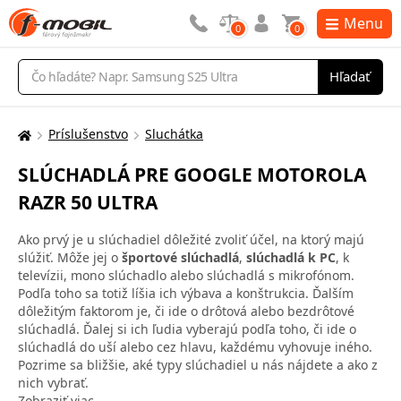
Menu
0
0
Vyhľadávanie
Hľadať
Príslušenstvo
Sluchátka
Tu
sa
SLÚCHADLÁ PRE GOOGLE MOTOROLA
nachádzate:
RAZR 50 ULTRA
Ako prvý je u slúchadiel dôležité zvoliť účel, na ktorý majú
slúžiť. Môže jej o
športové slúchadlá
,
slúchadlá k PC
, k
televízii, mono slúchadlo alebo slúchadlá s mikrofónom.
Podľa toho sa totiž líšia ich výbava a konštrukcia. Ďalším
dôležitým faktorom je, či ide o drôtová alebo bezdrôtové
slúchadlá. Ďalej si ich ľudia vyberajú podľa toho, či ide o
slúchadlá do uší alebo cez hlavu, každému vyhovuje iného.
Pozrime sa bližšie, aké typy slúchadiel u nás nájdete a ako z
nich vybrať.
Zobraziť viac