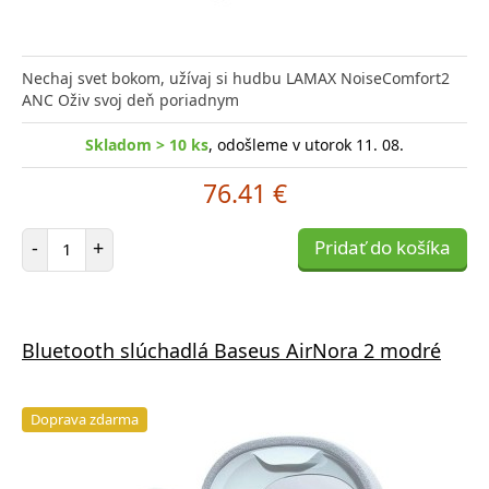
Nechaj svet bokom, užívaj si hudbu LAMAX NoiseComfort2
ANC Oživ svoj deň poriadnym
Skladom > 10 ks
, odošleme v utorok 11. 08.
76.41 €
Počet položiek
-
+
Pridať do košíka
Bluetooth slúchadlá Baseus AirNora 2 modré
Doprava zdarma