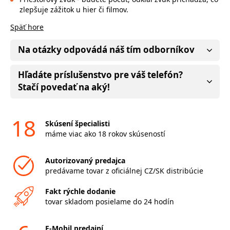
zlepšuje zážitok u hier či filmov.
Späť hore
Na otázky odpovádá náš tím odborníkov
Hľadáte príslušenstvo pre váš telefón?
Stačí povedať na aký!
18
Skúsení špecialisti
máme viac ako 18 rokov skúseností
Autorizovaný predajca
predávame tovar z oficiálnej CZ/SK distribúcie
Fakt rýchle dodanie
tovar skladom posielame do 24 hodín
F-Mobil predajní