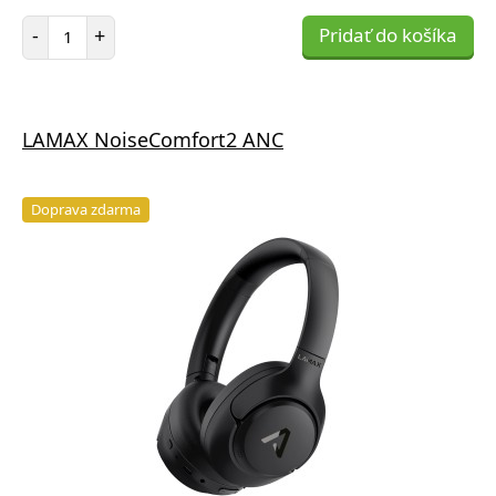
Počet položiek
-
+
Pridať do košíka
LAMAX NoiseComfort2 ANC
Doprava zdarma