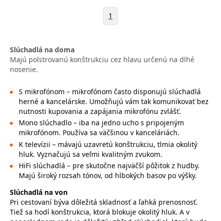
1
Slúchadlá na doma
Majú polstrovanú konštrukciu cez hlavu určenú na dlhé
nosenie.
S mikrofónom – mikrofónom často disponujú slúchadlá
herné a kancelárske. Umožňujú vám tak komunikovať bez
nutnosti kupovania a zapájania mikrofónu zvlášť.
Mono slúchadlo – iba na jedno ucho s pripojeným
mikrofónom. Používa sa väčšinou v kanceláriách.
K televízii – mávajú uzavretú konštrukciu, tlmia okolitý
hluk. Vyznačujú sa veľmi kvalitným zvukom.
HiFi slúchadlá – pre skutočne najväčší pôžitok z hudby.
Majú široký rozsah tónov, od hlbokých basov po výšky.
Slúchadlá na von
Pri cestovaní býva dôležitá skladnosť a ľahká prenosnosť.
Tiež sa hodí konštrukcia, ktorá blokuje okolitý hluk. A v