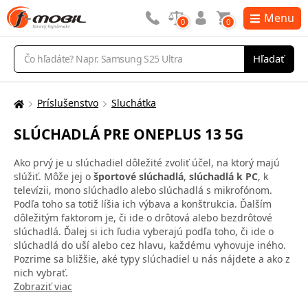
Menu
0
0
Vyhľadávanie
Hľadať
Príslušenstvo
Sluchátka
Tu
sa
SLÚCHADLÁ PRE ONEPLUS 13 5G
nachádzate:
Ako prvý je u slúchadiel dôležité zvoliť účel, na ktorý majú
slúžiť. Môže jej o
športové slúchadlá
,
slúchadlá k PC
, k
televízii, mono slúchadlo alebo slúchadlá s mikrofónom.
Podľa toho sa totiž líšia ich výbava a konštrukcia. Ďalším
dôležitým faktorom je, či ide o drôtová alebo bezdrôtové
slúchadlá. Ďalej si ich ľudia vyberajú podľa toho, či ide o
slúchadlá do uší alebo cez hlavu, každému vyhovuje iného.
Pozrime sa bližšie, aké typy slúchadiel u nás nájdete a ako z
nich vybrať.
Zobraziť viac