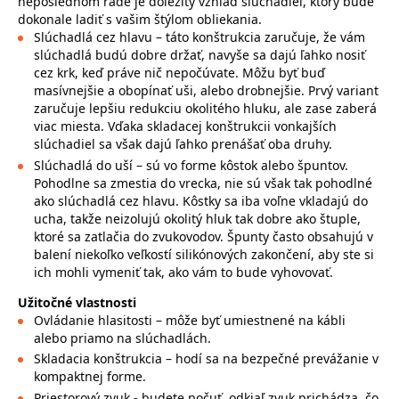
neposlednom rade je dôležitý vzhľad slúchadiel, ktorý bude
dokonale ladiť s vašim štýlom obliekania.
Slúchadlá cez hlavu – táto konštrukcia zaručuje, že vám
slúchadlá budú dobre držať, navyše sa dajú ľahko nosiť
cez krk, keď práve nič nepočúvate. Môžu byť buď
masívnejšie a obopínať uši, alebo drobnejšie. Prvý variant
zaručuje lepšiu redukciu okolitého hluku, ale zase zaberá
viac miesta. Vďaka skladacej konštrukcii vonkajších
slúchadiel sa však dajú ľahko prenášať oba druhy.
Slúchadlá do uší – sú vo forme kôstok alebo špuntov.
Pohodlne sa zmestia do vrecka, nie sú však tak pohodlné
ako slúchadlá cez hlavu. Kôstky sa iba voľne vkladajú do
ucha, takže neizolujú okolitý hluk tak dobre ako štuple,
ktoré sa zatlačia do zvukovodov. Špunty často obsahujú v
balení niekoľko veľkostí silikónových zakončení, aby ste si
ich mohli vymeniť tak, ako vám to bude vyhovovať.
Užitočné vlastnosti
Ovládanie hlasitosti – môže byť umiestnené na kábli
alebo priamo na slúchadlách.
Skladacia konštrukcia – hodí sa na bezpečné prevážanie v
kompaktnej forme.
Priestorový zvuk - budete počuť, odkiaľ zvuk prichádza, čo