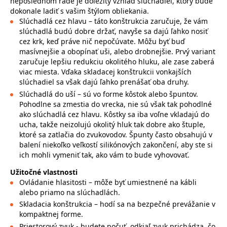
neposlednom rade je dôležitý vzhľad slúchadiel, ktorý bude
dokonale ladiť s vašim štýlom obliekania.
Slúchadlá cez hlavu – táto konštrukcia zaručuje, že vám
slúchadlá budú dobre držať, navyše sa dajú ľahko nosiť
cez krk, keď práve nič nepočúvate. Môžu byť buď
masívnejšie a obopínať uši, alebo drobnejšie. Prvý variant
zaručuje lepšiu redukciu okolitého hluku, ale zase zaberá
viac miesta. Vďaka skladacej konštrukcii vonkajších
slúchadiel sa však dajú ľahko prenášať oba druhy.
Slúchadlá do uší – sú vo forme kôstok alebo špuntov.
Pohodlne sa zmestia do vrecka, nie sú však tak pohodlné
ako slúchadlá cez hlavu. Kôstky sa iba voľne vkladajú do
ucha, takže neizolujú okolitý hluk tak dobre ako štuple,
ktoré sa zatlačia do zvukovodov. Špunty často obsahujú v
balení niekoľko veľkostí silikónových zakončení, aby ste si
ich mohli vymeniť tak, ako vám to bude vyhovovať.
Užitočné vlastnosti
Ovládanie hlasitosti – môže byť umiestnené na kábli
alebo priamo na slúchadlách.
Skladacia konštrukcia – hodí sa na bezpečné prevážanie v
kompaktnej forme.
Priestorový zvuk - budete počuť, odkiaľ zvuk prichádza, čo