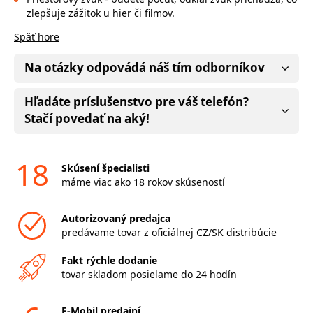
zlepšuje zážitok u hier či filmov.
Späť hore
Na otázky odpovádá náš tím odborníkov
Hľadáte príslušenstvo pre váš telefón?
Stačí povedať na aký!
18
Skúsení špecialisti
máme viac ako 18 rokov skúseností
Autorizovaný predajca
predávame tovar z oficiálnej CZ/SK distribúcie
Fakt rýchle dodanie
tovar skladom posielame do 24 hodín
F-Mobil predajní