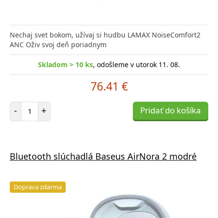
Nechaj svet bokom, užívaj si hudbu LAMAX NoiseComfort2
ANC Oživ svoj deň poriadnym
Skladom > 10 ks
, odošleme v utorok 11. 08.
76.41 €
Počet položiek
-
+
Pridať do košíka
Bluetooth slúchadlá Baseus AirNora 2 modré
Doprava zdarma