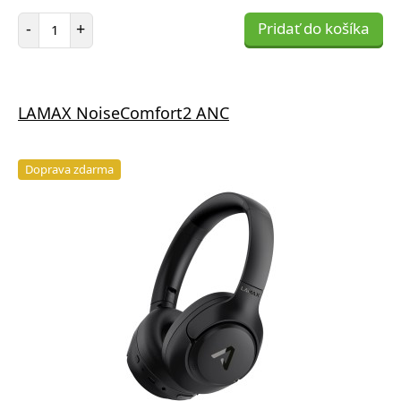
Počet položiek
-
+
Pridať do košíka
LAMAX NoiseComfort2 ANC
Doprava zdarma