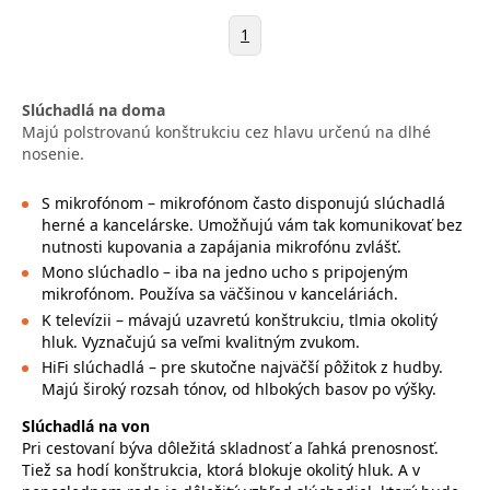
1
Slúchadlá na doma
Majú polstrovanú konštrukciu cez hlavu určenú na dlhé
nosenie.
S mikrofónom – mikrofónom často disponujú slúchadlá
herné a kancelárske. Umožňujú vám tak komunikovať bez
nutnosti kupovania a zapájania mikrofónu zvlášť.
Mono slúchadlo – iba na jedno ucho s pripojeným
mikrofónom. Používa sa väčšinou v kanceláriách.
K televízii – mávajú uzavretú konštrukciu, tlmia okolitý
hluk. Vyznačujú sa veľmi kvalitným zvukom.
HiFi slúchadlá – pre skutočne najväčší pôžitok z hudby.
Majú široký rozsah tónov, od hlbokých basov po výšky.
Slúchadlá na von
Pri cestovaní býva dôležitá skladnosť a ľahká prenosnosť.
Tiež sa hodí konštrukcia, ktorá blokuje okolitý hluk. A v