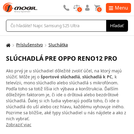
Menu
0
0
Vyhľadávanie
Hľadať
Príslušenstvo
Sluchátka
Tu
sa
SLÚCHADLÁ PRE OPPO RENO12 PRO
nachádzate:
Ako prvý je u slúchadiel dôležité zvoliť účel, na ktorý majú
slúžiť. Môže jej o
športové slúchadlá
,
slúchadlá k PC
, k
televízii, mono slúchadlo alebo slúchadlá s mikrofónom.
Podľa toho sa totiž líšia ich výbava a konštrukcia. Ďalším
dôležitým faktorom je, či ide o drôtová alebo bezdrôtové
slúchadlá. Ďalej si ich ľudia vyberajú podľa toho, či ide o
slúchadlá do uší alebo cez hlavu, každému vyhovuje iného.
Pozrime sa bližšie, aké typy slúchadiel u nás nájdete a ako z
nich vybrať.
Zobraziť viac