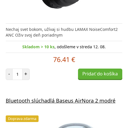
Nechaj svet bokom, užívaj si hudbu LAMAX NoiseComfort2
ANC Oživ svoj deň poriadnym
Skladom > 10 ks
, odošleme v streda 12. 08.
76.41 €
Počet položiek
-
+
Pridať do košíka
Bluetooth slúchadlá Baseus AirNora 2 modré
Doprava zdarma