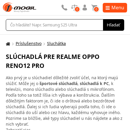
Menu
0
0
Vyhľadávanie
Hľadať
Príslušenstvo
Sluchátka
Tu
sa
SLÚCHADLÁ PRE REALME OPPO
nachádzate:
RENO12 PRO
Ako prvý je u slúchadiel dôležité zvoliť účel, na ktorý majú
slúžiť. Môže jej o
športové slúchadlá
,
slúchadlá k PC
, k
televízii, mono slúchadlo alebo slúchadlá s mikrofónom.
Podľa toho sa totiž líšia ich výbava a konštrukcia. Ďalším
dôležitým faktorom je, či ide o drôtová alebo bezdrôtové
slúchadlá. Ďalej si ich ľudia vyberajú podľa toho, či ide o
slúchadlá do uší alebo cez hlavu, každému vyhovuje iného.
Pozrime sa bližšie, aké typy slúchadiel u nás nájdete a ako z
nich vybrať.
Zobraziť viac