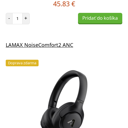
45.83 €
Počet položiek
-
+
Pridať do košíka
LAMAX NoiseComfort2 ANC
Doprava zdarma