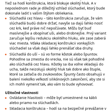
Tiež sa hodí konštrukcia, ktorá blokuje okolitý hluk. A v
neposlednom rade je dôležitý vzhľad slúchadiel, ktorý bude
dokonale ladiť s vašim štýlom obliekania.
Slúchadlá cez hlavu – táto konštrukcia zaručuje, že vám
slúchadlá budú dobre držať, navyše sa dajú ľahko nosiť
cez krk, keď práve nič nepočúvate. Môžu byť buď
masívnejšie a obopínať uši, alebo drobnejšie. Prvý variant
zaručuje lepšiu redukciu okolitého hluku, ale zase zaberá
viac miesta. Vďaka skladacej konštrukcii vonkajších
slúchadiel sa však dajú ľahko prenášať oba druhy.
Slúchadlá do uší – sú vo forme kôstok alebo špuntov.
Pohodlne sa zmestia do vrecka, nie sú však tak pohodlné
ako slúchadlá cez hlavu. Kôstky sa iba voľne vkladajú do
ucha, takže neizolujú okolitý hluk tak dobre ako štuple,
ktoré sa zatlačia do zvukovodov. Špunty často obsahujú v
balení niekoľko veľkostí silikónových zakončení, aby ste si
ich mohli vymeniť tak, ako vám to bude vyhovovať.
Užitočné vlastnosti
Ovládanie hlasitosti – môže byť umiestnené na kábli
alebo priamo na slúchadlách.
Skladacia konštrukcia – hodí sa na bezpečné prevážanie v