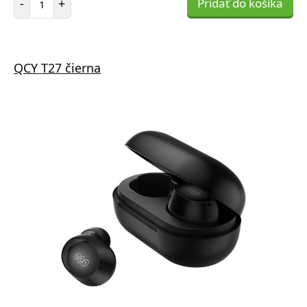
-
+
Pridať do košíka
QCY T27 čierna