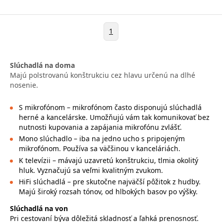
1
Slúchadlá na doma
Majú polstrovanú konštrukciu cez hlavu určenú na dlhé
nosenie.
S mikrofónom – mikrofónom často disponujú slúchadlá
herné a kancelárske. Umožňujú vám tak komunikovať bez
nutnosti kupovania a zapájania mikrofónu zvlášť.
Mono slúchadlo – iba na jedno ucho s pripojeným
mikrofónom. Používa sa väčšinou v kanceláriách.
K televízii – mávajú uzavretú konštrukciu, tlmia okolitý
hluk. Vyznačujú sa veľmi kvalitným zvukom.
HiFi slúchadlá – pre skutočne najväčší pôžitok z hudby.
Majú široký rozsah tónov, od hlbokých basov po výšky.
Slúchadlá na von
Pri cestovaní býva dôležitá skladnosť a ľahká prenosnosť.