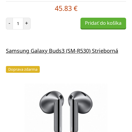
45.83 €
Počet položiek
-
+
Pridať do košíka
Samsung Galaxy Buds3 (SM-R530) Strieborná
Doprava zdarma