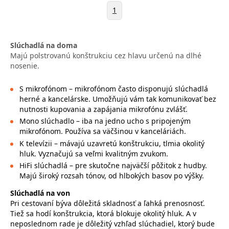
1
Slúchadlá na doma
Majú polstrovanú konštrukciu cez hlavu určenú na dlhé
nosenie.
S mikrofónom – mikrofónom často disponujú slúchadlá
herné a kancelárske. Umožňujú vám tak komunikovať bez
nutnosti kupovania a zapájania mikrofónu zvlášť.
Mono slúchadlo – iba na jedno ucho s pripojeným
mikrofónom. Používa sa väčšinou v kanceláriách.
K televízii – mávajú uzavretú konštrukciu, tlmia okolitý
hluk. Vyznačujú sa veľmi kvalitným zvukom.
HiFi slúchadlá – pre skutočne najväčší pôžitok z hudby.
Majú široký rozsah tónov, od hlbokých basov po výšky.
Slúchadlá na von
Pri cestovaní býva dôležitá skladnosť a ľahká prenosnosť.
Tiež sa hodí konštrukcia, ktorá blokuje okolitý hluk. A v
neposlednom rade je dôležitý vzhľad slúchadiel, ktorý bude