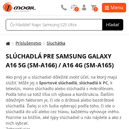
Menu
0
0
Vyhľadávanie
Hľadať
Príslušenstvo
Sluchátka
Tu
sa
SLÚCHADLÁ PRE SAMSUNG GALAXY
nachádzate:
A16 5G (SM-A166) / A16 4G (SM-A165)
Ako prvý je u slúchadiel dôležité zvoliť účel, na ktorý majú
slúžiť. Môže jej o
športové slúchadlá
,
slúchadlá k PC
, k
televízii, mono slúchadlo alebo slúchadlá s mikrofónom.
Podľa toho sa totiž líšia ich výbava a konštrukcia. Ďalším
dôležitým faktorom je, či ide o drôtová alebo bezdrôtové
slúchadlá. Ďalej si ich ľudia vyberajú podľa toho, či ide o
slúchadlá do uší alebo cez hlavu, každému vyhovuje iného.
Pozrime sa bližšie, aké typy slúchadiel u nás nájdete a ako z
nich vybrať.
Zobraziť viac