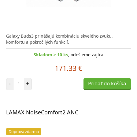
Galaxy Buds3 prinášajú kombináciu skvelého zvuku,
komfortu a pokročilých funkcií,
Skladom > 10 ks
, odošleme zajtra
171.33 €
Počet položiek
-
+
Pridať do košíka
LAMAX NoiseComfort2 ANC
Doprava zdarma