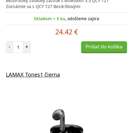
Bezdrôtový Zvukový Zážitok s Bluetooth 5.3 QCY T27
Zoznámte sa s QCY T27 Bezdrôtovými
Skladom > 5 ks
, odošleme zajtra
24.42 €
Počet položiek
-
+
Pridať do košíka
LAMAX Tones1 čierna