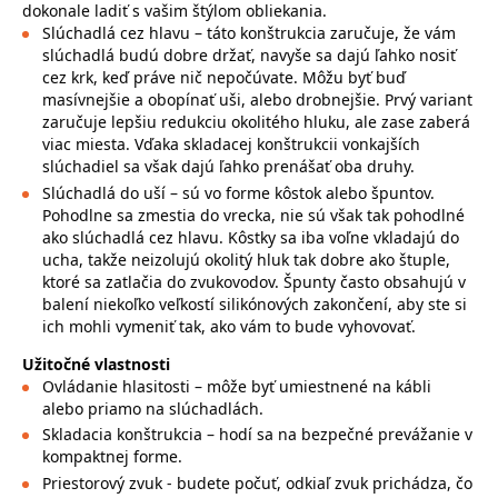
dokonale ladiť s vašim štýlom obliekania.
Slúchadlá cez hlavu – táto konštrukcia zaručuje, že vám
slúchadlá budú dobre držať, navyše sa dajú ľahko nosiť
cez krk, keď práve nič nepočúvate. Môžu byť buď
masívnejšie a obopínať uši, alebo drobnejšie. Prvý variant
zaručuje lepšiu redukciu okolitého hluku, ale zase zaberá
viac miesta. Vďaka skladacej konštrukcii vonkajších
slúchadiel sa však dajú ľahko prenášať oba druhy.
Slúchadlá do uší – sú vo forme kôstok alebo špuntov.
Pohodlne sa zmestia do vrecka, nie sú však tak pohodlné
ako slúchadlá cez hlavu. Kôstky sa iba voľne vkladajú do
ucha, takže neizolujú okolitý hluk tak dobre ako štuple,
ktoré sa zatlačia do zvukovodov. Špunty často obsahujú v
balení niekoľko veľkostí silikónových zakončení, aby ste si
ich mohli vymeniť tak, ako vám to bude vyhovovať.
Užitočné vlastnosti
Ovládanie hlasitosti – môže byť umiestnené na kábli
alebo priamo na slúchadlách.
Skladacia konštrukcia – hodí sa na bezpečné prevážanie v
kompaktnej forme.
Priestorový zvuk - budete počuť, odkiaľ zvuk prichádza, čo