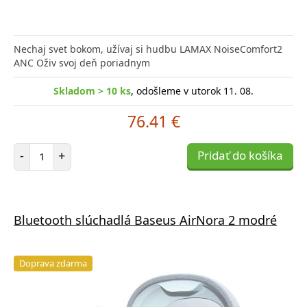
Nechaj svet bokom, užívaj si hudbu LAMAX NoiseComfort2
ANC Oživ svoj deň poriadnym
Skladom > 10 ks
, odošleme v utorok 11. 08.
76.41 €
Počet položiek
-
+
Pridať do košíka
Bluetooth slúchadlá Baseus AirNora 2 modré
Doprava zdarma