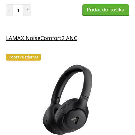
Počet položiek
-
+
Pridať do košíka
LAMAX NoiseComfort2 ANC
Doprava zdarma