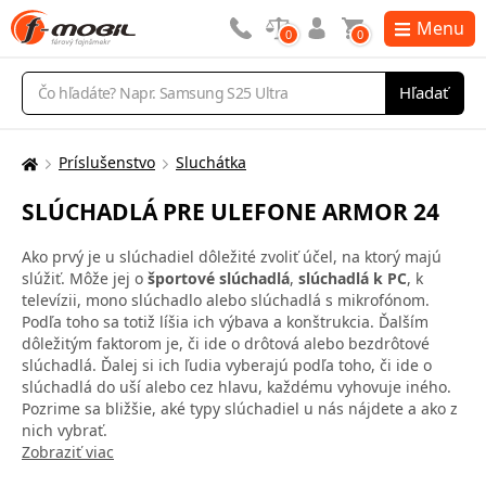
Menu
0
0
Vyhľadávanie
Hľadať
Príslušenstvo
Sluchátka
Tu
sa
SLÚCHADLÁ PRE ULEFONE ARMOR 24
nachádzate:
Ako prvý je u slúchadiel dôležité zvoliť účel, na ktorý majú
slúžiť. Môže jej o
športové slúchadlá
,
slúchadlá k PC
, k
televízii, mono slúchadlo alebo slúchadlá s mikrofónom.
Podľa toho sa totiž líšia ich výbava a konštrukcia. Ďalším
dôležitým faktorom je, či ide o drôtová alebo bezdrôtové
slúchadlá. Ďalej si ich ľudia vyberajú podľa toho, či ide o
slúchadlá do uší alebo cez hlavu, každému vyhovuje iného.
Pozrime sa bližšie, aké typy slúchadiel u nás nájdete a ako z
nich vybrať.
Zobraziť viac