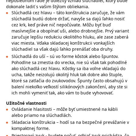
neposlednom rade je dôležitý vzhľad slúchadiel, ktorý bude
dokonale ladiť s vašim štýlom obliekania.
Slúchadlá cez hlavu – táto konštrukcia zaručuje, že vám
slúchadlá budú dobre držať, navyše sa dajú ľahko nosiť
cez krk, keď práve nič nepočúvate. Môžu byť buď
masívnejšie a obopínať uši, alebo drobnejšie. Prvý variant
zaručuje lepšiu redukciu okolitého hluku, ale zase zaberá
viac miesta. Vďaka skladacej konštrukcii vonkajších
slúchadiel sa však dajú ľahko prenášať oba druhy.
Slúchadlá do uší – sú vo forme kôstok alebo špuntov.
Pohodlne sa zmestia do vrecka, nie sú však tak pohodlné
ako slúchadlá cez hlavu. Kôstky sa iba voľne vkladajú do
ucha, takže neizolujú okolitý hluk tak dobre ako štuple,
ktoré sa zatlačia do zvukovodov. Špunty často obsahujú v
balení niekoľko veľkostí silikónových zakončení, aby ste si
ich mohli vymeniť tak, ako vám to bude vyhovovať.
Užitočné vlastnosti
Ovládanie hlasitosti – môže byť umiestnené na kábli
alebo priamo na slúchadlách.
Skladacia konštrukcia – hodí sa na bezpečné prevážanie v
kompaktnej forme.
Priestorový zvuk - budete počuť, odkiaľ zvuk prichádza, čo