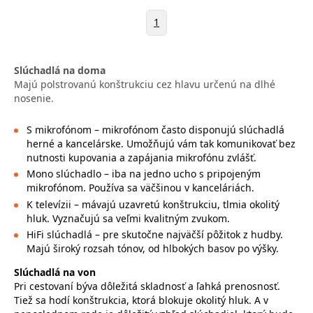
1
Slúchadlá na doma
Majú polstrovanú konštrukciu cez hlavu určenú na dlhé
nosenie.
S mikrofónom – mikrofónom často disponujú slúchadlá
herné a kancelárske. Umožňujú vám tak komunikovať bez
nutnosti kupovania a zapájania mikrofónu zvlášť.
Mono slúchadlo – iba na jedno ucho s pripojeným
mikrofónom. Používa sa väčšinou v kanceláriách.
K televízii – mávajú uzavretú konštrukciu, tlmia okolitý
hluk. Vyznačujú sa veľmi kvalitným zvukom.
HiFi slúchadlá – pre skutočne najväčší pôžitok z hudby.
Majú široký rozsah tónov, od hlbokých basov po výšky.
Slúchadlá na von
Pri cestovaní býva dôležitá skladnosť a ľahká prenosnosť.
Tiež sa hodí konštrukcia, ktorá blokuje okolitý hluk. A v