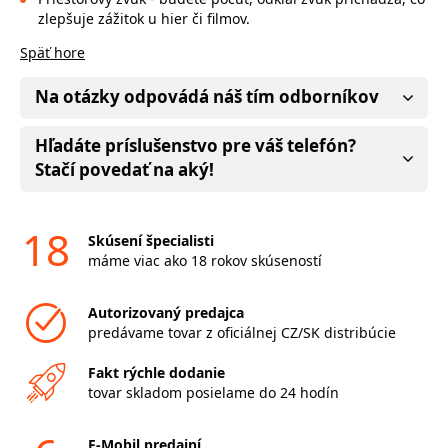
zlepšuje zážitok u hier či filmov.
Späť hore
Na otázky odpovádá náš tím odborníkov
Hľadáte príslušenstvo pre váš telefón?
Stačí povedať na aký!
18
Skúsení špecialisti
máme viac ako 18 rokov skúseností
Autorizovaný predajca
predávame tovar z oficiálnej CZ/SK distribúcie
Fakt rýchle dodanie
tovar skladom posielame do 24 hodín
F-Mobil predajní