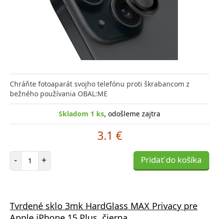
Chráňte fotoaparát svojho telefónu proti škrabancom z
bežného používania OBAL:ME
Skladom 1 ks
, odošleme zajtra
3.1 €
Počet položiek
-
+
Pridať do košíka
Tvrdené sklo 3mk HardGlass MAX Privacy pre
Apple iPhone 15 Plus, čierna