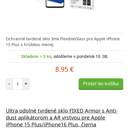
Ochranné tvrdené sklo 3mk FlexibleGlass pre Apple iPhone
15 Plus s hrúbkou menej
Skladom > 5 ks
, odošleme v pondelok 10. 08.
8.95 €
Počet položiek
-
+
Pridať do košíka
Ultra odolné tvrdené sklo FIXED Armor s Anti-
dust aplikátorom a AR vrstvou pre Apple
iPhone 15 Plus/iPhone16 Plus, čierna