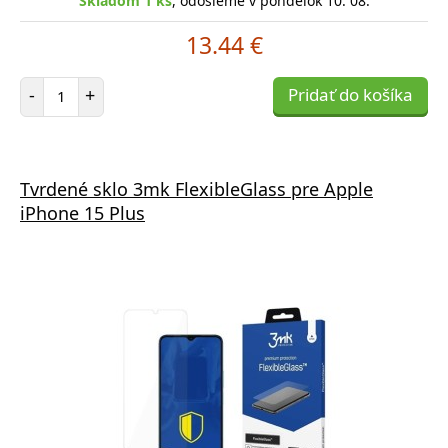
Skladom 1 ks
, odošleme v pondelok 10. 08.
13.44 €
Počet položiek
-
+
Pridať do košíka
Tvrdené sklo 3mk FlexibleGlass pre Apple
iPhone 15 Plus