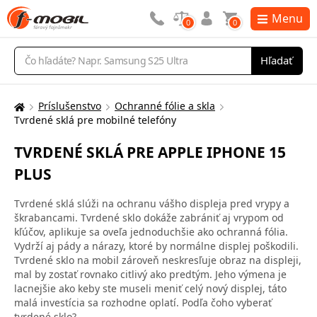
Menu
0
0
Vyhľadávanie
Hľadať
Príslušenstvo
Ochranné fólie a skla
Tu
Tvrdené sklá pre mobilné telefóny
sa
nachádzate:
TVRDENÉ SKLÁ PRE APPLE IPHONE 15
PLUS
Tvrdené sklá slúži na ochranu vášho displeja pred vrypy a
škrabancami. Tvrdené sklo dokáže zabrániť aj vrypom od
kľúčov, aplikuje sa oveľa jednoduchšie ako ochranná fólia.
Vydrží aj pády a nárazy, ktoré by normálne displej poškodili.
Tvrdené sklo na mobil zároveň neskresľuje obraz na displeji,
mal by zostať rovnako citlivý ako predtým. Jeho výmena je
lacnejšie ako keby ste museli meniť celý nový displej, táto
malá investícia sa rozhodne oplatí. Podľa čoho vyberať
tvrdené sklo?