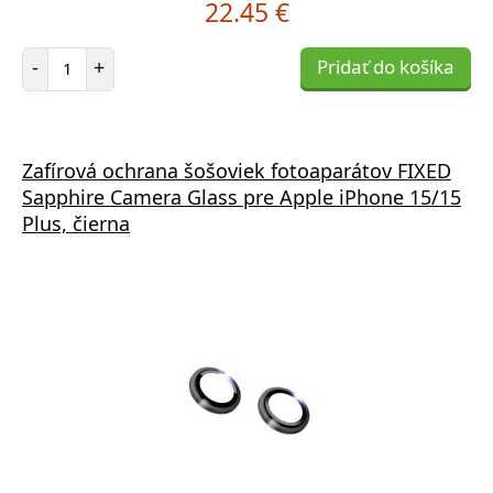
22.45 €
Počet položiek
-
+
Pridať do košíka
Zafírová ochrana šošoviek fotoaparátov FIXED
Sapphire Camera Glass pre Apple iPhone 15/15
Plus, čierna