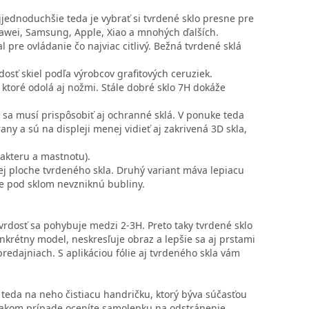
ednoduchšie teda je vybrať si tvrdené sklo presne pre
uawei, Samsung, Apple, Xiao a mnohých ďalších.
 pre ovládanie čo najviac citlivý. Bežná tvrdené sklá
dosť skiel podľa výrobcov grafitových ceruziek.
 ktoré odolá aj nožmi. Stále dobré sklo 7H dokáže
 sa musí prispôsobiť aj ochranné sklá. V ponuke teda
y a sú na displeji menej vidieť aj zakrivená 3D skla,
rakteru a mastnotu).
celej ploche tvrdeného skla. Druhý variant máva lepiacu
 že pod sklom nevzniknú bubliny.
tvrdosť sa pohybuje medzi 2-3H. Preto taky tvrdené sklo
rétny model, neskresľuje obraz a lepšie sa aj prstami
predajniach. S aplikáciou fólie aj tvrdeného skla vám
ť teda na neho čistiacu handričku, ktorý býva súčasťou
V takom prípade oceníte samolepku na odstránenie