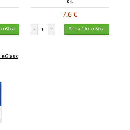
08.
7.6 €
Počet položiek
 košíka
-
+
Pridať do košíka
leGlass