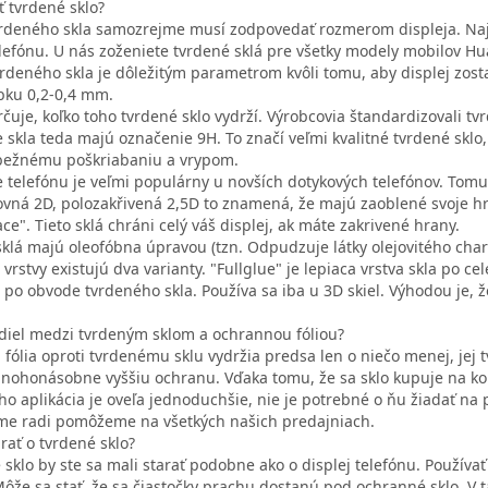
ť tvrdené sklo?
vrdeného skla samozrejme musí zodpovedať rozmerom displeja. Najj
elefónu. U nás zoženiete tvrdené sklá pre všetky modely mobilov H
rdeného skla je dôležitým parametrom kvôli tomu, aby displej zostal
bku 0,2-0,4 mm.
čuje, koľko toho tvrdené sklo vydrží. Výrobcovia štandardizovali tvr
e skla teda majú označenie 9H. To značí veľmi kvalitné tvrdené sklo,
bežnému poškriabaniu a vrypom.
e telefónu je veľmi populárny u novších dotykových telefónov. Tomu
ovná 2D, polozakřivená 2,5D to znamená, že majú zaoblené svoje hran
face". Tieto sklá chráni celý váš displej, ak máte zakrivené hrany.
sklá majú oleofóbna úpravou (tzn. Odpudzuje látky olejovitého cha
 vrstvy existujú dva varianty. "Fullglue" je lepiaca vrstva skla po 
a po obvode tvrdeného skla. Používa sa iba u 3D skiel. Výhodou je,
zdiel medzi tvrdeným sklom a ochrannou fóliou?
fólia oproti tvrdenému sklu vydržia predsa len o niečo menej, jej 
ohonásobne vyššiu ochranu. Vďaka tomu, že sa sklo kupuje na konk
eho aplikácia je oveľa jednoduchšie, nie je potrebné o ňu žiadať na 
e radi pomôžeme na všetkých našich predajniach.
rať o tvrdené sklo?
 sklo by ste sa mali starať podobne ako o displej telefónu. Používa
Môže sa stať, že sa čiastočky prachu dostanú pod ochranné sklo. 