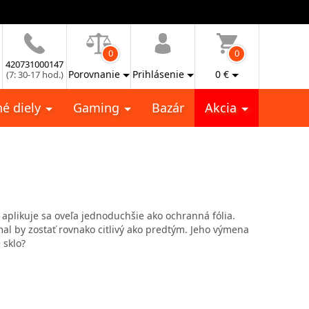
0
0
420731000147
Porovnanie
Prihlásenie
0
€
(7: 30-17 hod.)
é diely
Gaming
Bazár
Akcia
 aplikuje sa oveľa jednoduchšie ako ochranná fólia.
mal by zostať rovnako citlivý ako predtým. Jeho výmena
 sklo?