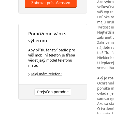
Ako vybra
Zobraziť príslušenstvo
Veľkosť t
váš typ t
Hrúbka tv
majú hrú
Tvrdosť ur
Najtvrdši
Pomôžeme vám s
zabrániť 
výberom
Zakriveni
nájdete r
Aby příslušenství padlo pro
tiež "full
váš mobilní telefon je třeba
Niektoré 
vědět jaký model telefonu
U lepiacej
máte.
vrstvu ib
Jaký mám telefon?
Aký je ro
Ochranná 
ponúka mn
Prejsť do poradne
ovláda. J
samozrejm
Ako sa sta
O tvrdené
balenia. 