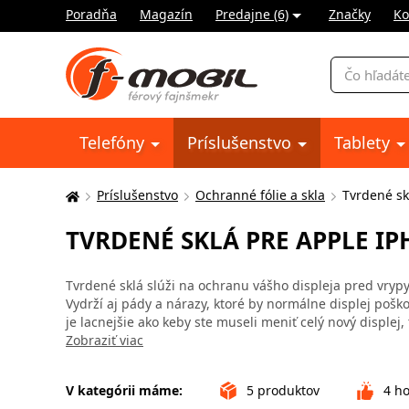
Poradňa
Magazín
Predajne (6)
Značky
Ko
Vyhľadávani
Telefóny
Príslušenstvo
Tablety
Príslušenstvo
Ochranné fólie a skla
Tvrdené sk
Tu
sa
TVRDENÉ SKLÁ PRE APPLE IP
nachádzate:
Tvrdené sklá slúži na ochranu vášho displeja pred vrypy
Vydrží aj pády a nárazy, ktoré by normálne displej poško
je lacnejšie ako keby ste museli meniť celý nový displej,
Zobraziť viac
V kategórii máme:
5
produktov
4
ho