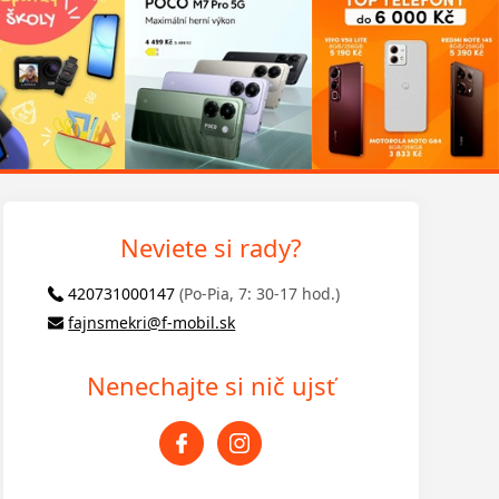
Neviete si rady?
420731000147
(Po-Pia, 7: 30-17 hod.)
fajnsmekri@f-mobil.sk
Nenechajte si nič ujsť