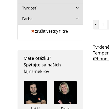
Tvrdosť
Farba
Poč
-
zrušiť všetky filtre
Tvrdené
Tempere
Máte otázku?
iPhone 5
Spýtajte sa našich
fajnšmekrov
Lukáš
Dana