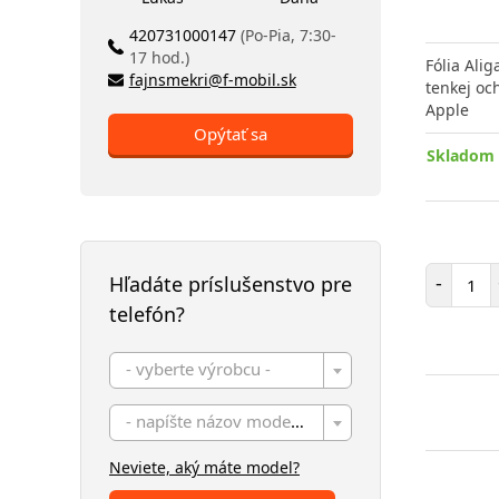
420731000147
(Po-Pia, 7:30-
17 hod.)
Fólia Alig
fajnsmekri@f-mobil.sk
tenkej oc
Apple
Opýtať sa
Skladom 
Poč
-
Hľadáte príslušenstvo pre
telefón?
- vyberte výrobcu -
- napíšte názov modelu -
Neviete, aký máte model?