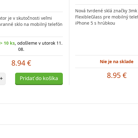
Nová tvrdené sklá značky 3mk
FlexibleGlass pre mobilný tel
ator je v skutočnosti veľmi
iPhone 5 s hrúbkou
hranné sklo na mobilný telefón
> 10 ks
, odošleme v utorok 11.
08.
8.94 €
Nie je na sklade
8.95 €
et položiek
+
Pridať do košíka