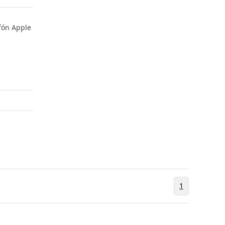
efón Apple
1