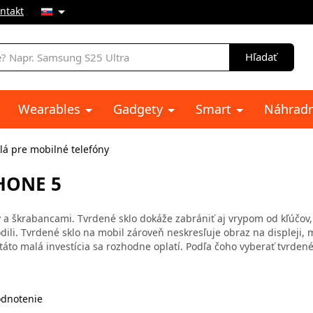
ntakt
e
Hľadať
Wearables
Gadgety
Smart
Náhradn
lá pre mobilné telefóny
HONE 5
 a škrabancami. Tvrdené sklo dokáže zabrániť aj vrypom od kľúčov,
dili. Tvrdené sklo na mobil zároveň neskresľuje obraz na displeji, 
 táto malá investícia sa rozhodne oplatí. Podľa čoho vyberať tvrdené
dnotenie