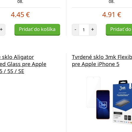
08.
08.
4.45 €
4.91 €
et položiek
Počet položiek
+
Pridať do košíka
-
+
Pridať do
 sklo Aligator
Tvrdené sklo 3mk Flexib
d Glass pre Apple
pre Apple iPhone 5
 / 5S / SE