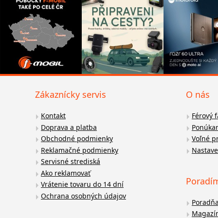
Zákaznícky servis
O nás
Kontakt
Férový 
Doprava a platba
Ponúkan
Obchodné podmienky
Voľné p
Reklamačné podmienky
Nastave
Servisné strediská
Ako reklamovať
Poradí
Vrátenie tovaru do 14 dní
Ochrana osobných údajov
Poradň
Magazí