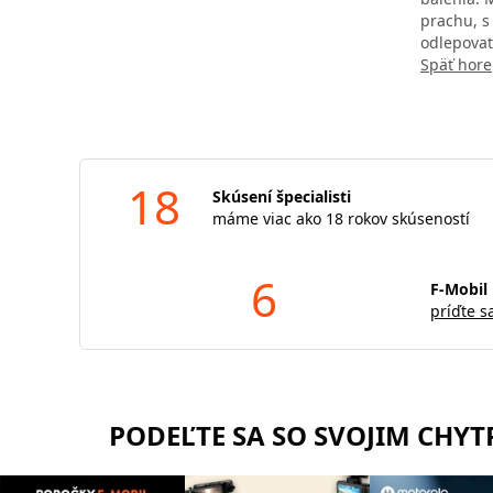
prachu, s
odlepovať
Späť hore
18
Skúsení špecialisti
máme viac ako 18 rokov skúseností
6
F-Mobil 
príďte s
PODEĽTE SA SO SVOJIM CHY