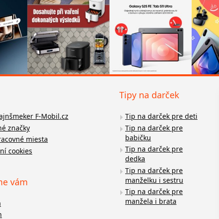
Tipy na darček
fajnšmeker F-Mobil.cz
Tip na darček pre deti
é značky
Tip na darček pre
babičku
racovné miesta
Tip na darček pre
ní cookies
dedka
Tip na darček pre
manželku i sestru
me vám
Tip na darček pre
manžela i brata
a
n