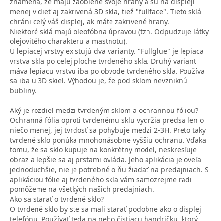
znamená, že majú zaoblené svoje hrany a sú na displeji
menej vidieť aj zakrivená 3D skla, tiež "fullface". Tieto sklá
chráni celý váš displej, ak máte zakrivené hrany.
Niektoré sklá majú oleofóbna úpravou (tzn. Odpudzuje látky
olejovitého charakteru a mastnotu).
U lepiacej vrstvy existujú dva varianty. "Fullglue" je lepiaca
vrstva skla po celej ploche tvrdeného skla. Druhý variant
máva lepiacu vrstvu iba po obvode tvrdeného skla. Používa
sa iba u 3D skiel. Výhodou je, že pod sklom nevzniknú
bubliny.
Aký je rozdiel medzi tvrdeným sklom a ochrannou fóliou?
Ochranná fólia oproti tvrdenému sklu vydržia predsa len o
niečo menej, jej tvrdosť sa pohybuje medzi 2-3H. Preto taky
tvrdené sklo ponúka mnohonásobne vyššiu ochranu. Vďaka
tomu, že sa sklo kupuje na konkrétny model, neskresľuje
obraz a lepšie sa aj prstami ovláda. Jeho aplikácia je oveľa
jednoduchšie, nie je potrebné o ňu žiadať na predajniach. S
aplikáciou fólie aj tvrdeného skla vám samozrejme radi
pomôžeme na všetkých našich predajniach.
Ako sa starať o tvrdené sklo?
O tvrdené sklo by ste sa mali starať podobne ako o displej
telefónu. Používať teda na neho čistiacu handričku, ktorý