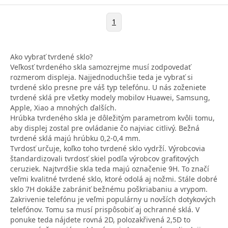
1
Ako vybrať tvrdené sklo?
Veľkosť tvrdeného skla samozrejme musí zodpovedať
rozmerom displeja. Najjednoduchšie teda je vybrať si
tvrdené sklo presne pre váš typ telefónu. U nás zoženiete
tvrdené sklá pre všetky modely mobilov Huawei, Samsung,
Apple, Xiao a mnohých ďalších.
Hrúbka tvrdeného skla je dôležitým parametrom kvôli tomu,
aby displej zostal pre ovládanie čo najviac citlivý. Bežná
tvrdené sklá majú hrúbku 0,2-0,4 mm.
Tvrdosť určuje, koľko toho tvrdené sklo vydrží. Výrobcovia
štandardizovali tvrdosť skiel podľa výrobcov grafitových
ceruziek. Najtvrdšie skla teda majú označenie 9H. To značí
veľmi kvalitné tvrdené sklo, ktoré odolá aj nožmi. Stále dobré
sklo 7H dokáže zabrániť bežnému poškriabaniu a vrypom.
Zakrivenie telefónu je veľmi populárny u novších dotykových
telefónov. Tomu sa musí prispôsobiť aj ochranné sklá. V
ponuke teda nájdete rovná 2D, polozakřivená 2,5D to