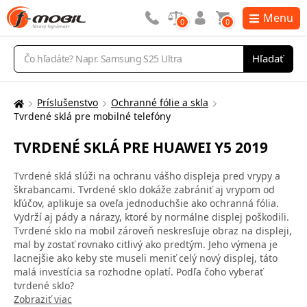
Menu
0
0
Vyhľadávanie
Hľadať
Príslušenstvo
Ochranné fólie a skla
Tu
Tvrdené sklá pre mobilné telefóny
sa
nachádzate:
TVRDENÉ SKLÁ PRE HUAWEI Y5 2019
Tvrdené sklá slúži na ochranu vášho displeja pred vrypy a
škrabancami. Tvrdené sklo dokáže zabrániť aj vrypom od
kľúčov, aplikuje sa oveľa jednoduchšie ako ochranná fólia.
Vydrží aj pády a nárazy, ktoré by normálne displej poškodili.
Tvrdené sklo na mobil zároveň neskresľuje obraz na displeji,
mal by zostať rovnako citlivý ako predtým. Jeho výmena je
lacnejšie ako keby ste museli meniť celý nový displej, táto
malá investícia sa rozhodne oplatí. Podľa čoho vyberať
tvrdené sklo?
Zobraziť viac