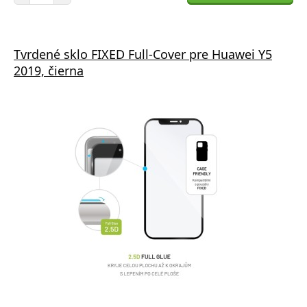
Tvrdené sklo FIXED Full-Cover pre Huawei Y5
2019, čierna