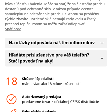
býva súčasťou balenia. Môže sa stať, že sa čiastočky prachu
dostanú pod ochranné sklo. V takom prípade oceníte
samolepku na odstránenie prachu, s ktorou sa problému
rýchlo zbavíte. Tvrdené sklá nemajú rady vodu a častý
prechod teplôt. Potom sa môžu začať odlepovať.
Späť hore
Na otázky odpovádá náš tím odborníkov
Hľadáte príslušenstvo pre váš telefón?
Stačí povedať na aký!
18
Skúsení špecialisti
máme viac ako 18 rokov skúseností
Autorizovaný predajca
predávame tovar z oficiálnej CZ/SK distribúcie
Fakt rýchle dodanie