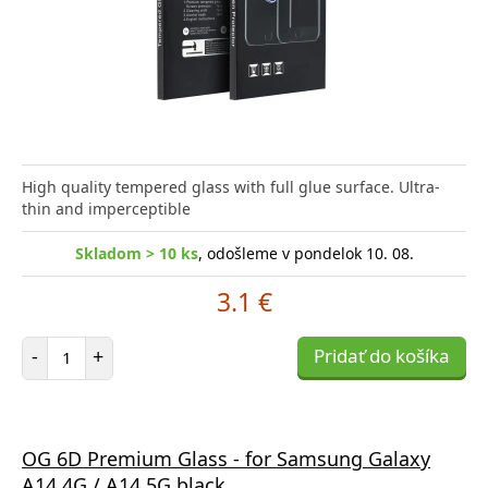
High quality tempered glass with full glue surface. Ultra-
thin and imperceptible
Skladom > 10 ks
, odošleme v pondelok 10. 08.
3.1 €
Počet položiek
-
+
Pridať do košíka
OG 6D Premium Glass - for Samsung Galaxy
A14 4G / A14 5G black