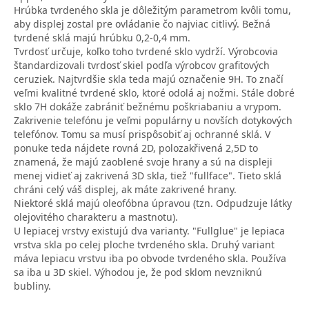
Hrúbka tvrdeného skla je dôležitým parametrom kvôli tomu,
aby displej zostal pre ovládanie čo najviac citlivý. Bežná
tvrdené sklá majú hrúbku 0,2-0,4 mm.
Tvrdosť určuje, koľko toho tvrdené sklo vydrží. Výrobcovia
štandardizovali tvrdosť skiel podľa výrobcov grafitových
ceruziek. Najtvrdšie skla teda majú označenie 9H. To značí
veľmi kvalitné tvrdené sklo, ktoré odolá aj nožmi. Stále dobré
sklo 7H dokáže zabrániť bežnému poškriabaniu a vrypom.
Zakrivenie telefónu je veľmi populárny u novších dotykových
telefónov. Tomu sa musí prispôsobiť aj ochranné sklá. V
ponuke teda nájdete rovná 2D, polozakřivená 2,5D to
znamená, že majú zaoblené svoje hrany a sú na displeji
menej vidieť aj zakrivená 3D skla, tiež "fullface". Tieto sklá
chráni celý váš displej, ak máte zakrivené hrany.
Niektoré sklá majú oleofóbna úpravou (tzn. Odpudzuje látky
olejovitého charakteru a mastnotu).
U lepiacej vrstvy existujú dva varianty. "Fullglue" je lepiaca
vrstva skla po celej ploche tvrdeného skla. Druhý variant
máva lepiacu vrstvu iba po obvode tvrdeného skla. Používa
sa iba u 3D skiel. Výhodou je, že pod sklom nevzniknú
bubliny.