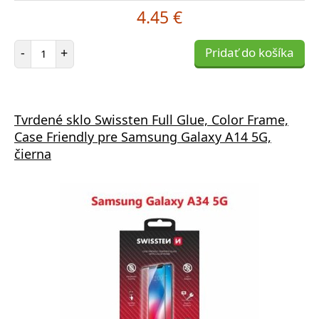
4.45 €
Počet položiek
-
+
Pridať do košíka
Tvrdené sklo Swissten Full Glue, Color Frame,
Case Friendly pre Samsung Galaxy A14 5G,
čierna