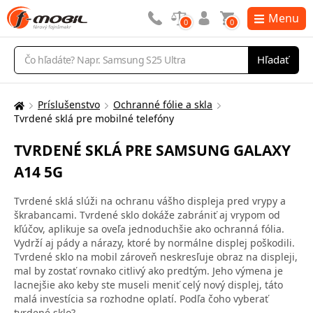
Menu
0
0
Vyhľadávanie
Hľadať
Príslušenstvo
Ochranné fólie a skla
Tu
Tvrdené sklá pre mobilné telefóny
sa
nachádzate:
TVRDENÉ SKLÁ PRE SAMSUNG GALAXY
A14 5G
Tvrdené sklá slúži na ochranu vášho displeja pred vrypy a
škrabancami. Tvrdené sklo dokáže zabrániť aj vrypom od
kľúčov, aplikuje sa oveľa jednoduchšie ako ochranná fólia.
Vydrží aj pády a nárazy, ktoré by normálne displej poškodili.
Tvrdené sklo na mobil zároveň neskresľuje obraz na displeji,
mal by zostať rovnako citlivý ako predtým. Jeho výmena je
lacnejšie ako keby ste museli meniť celý nový displej, táto
malá investícia sa rozhodne oplatí. Podľa čoho vyberať
tvrdené sklo?