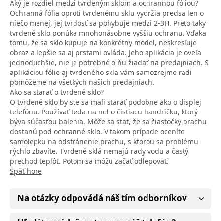
Aký je rozdiel medzi tvrdeným sklom a ochrannou fóliou?
Ochranná fólia oproti tvrdenému sklu vydržia predsa len o
niečo menej, jej tvrdosť sa pohybuje medzi 2-3H. Preto taky
tvrdené sklo ponúka mnohonásobne vyššiu ochranu. Vďaka
tomu, že sa sklo kupuje na konkrétny model, neskresľuje
obraz a lepšie sa aj prstami ovláda. Jeho aplikácia je oveľa
jednoduchšie, nie je potrebné o ňu žiadať na predajniach. S
aplikáciou fólie aj tvrdeného skla vám samozrejme radi
pomôžeme na všetkých našich predajniach.
Ako sa starať o tvrdené sklo?
O tvrdené sklo by ste sa mali starať podobne ako o displej
telefónu. Používať teda na neho čistiacu handričku, ktorý
býva súčasťou balenia. Môže sa stať, že sa čiastočky prachu
dostanú pod ochranné sklo. V takom prípade oceníte
samolepku na odstránenie prachu, s ktorou sa problému
rýchlo zbavíte. Tvrdené sklá nemajú rady vodu a častý
prechod teplôt. Potom sa môžu začať odlepovať.
Späť hore
Na otázky odpovádá náš tím odborníkov