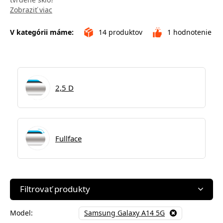
Zobraziť viac
V kategórii máme:
14
produktov
1
hodnotenie
2,5 D
Fullface
Filtrovať produkty
Model:
Samsung Galaxy A14 5G