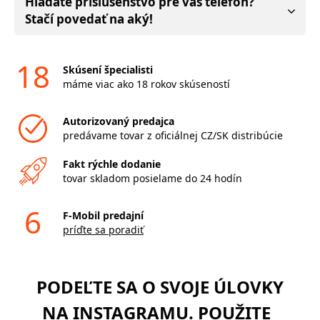
Hľadáte príslušenstvo pre váš telefón?
Stačí povedať na aký!
18
Skúsení špecialisti
máme viac ako 18 rokov skúseností
Autorizovaný predajca
predávame tovar z oficiálnej CZ/SK distribúcie
Fakt rýchle dodanie
tovar skladom posielame do 24 hodín
6
F-Mobil predajní
príďte sa poradiť
PODEĽTE SA O SVOJE ÚLOVKY
NA INSTAGRAMU. POUŽITE