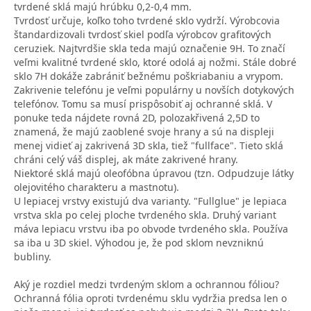
tvrdené sklá majú hrúbku 0,2-0,4 mm.
Tvrdosť určuje, koľko toho tvrdené sklo vydrží. Výrobcovia
štandardizovali tvrdosť skiel podľa výrobcov grafitových
ceruziek. Najtvrdšie skla teda majú označenie 9H. To značí
veľmi kvalitné tvrdené sklo, ktoré odolá aj nožmi. Stále dobré
sklo 7H dokáže zabrániť bežnému poškriabaniu a vrypom.
Zakrivenie telefónu je veľmi populárny u novších dotykových
telefónov. Tomu sa musí prispôsobiť aj ochranné sklá. V
ponuke teda nájdete rovná 2D, polozakřivená 2,5D to
znamená, že majú zaoblené svoje hrany a sú na displeji
menej vidieť aj zakrivená 3D skla, tiež "fullface". Tieto sklá
chráni celý váš displej, ak máte zakrivené hrany.
Niektoré sklá majú oleofóbna úpravou (tzn. Odpudzuje látky
olejovitého charakteru a mastnotu).
U lepiacej vrstvy existujú dva varianty. "Fullglue" je lepiaca
vrstva skla po celej ploche tvrdeného skla. Druhý variant
máva lepiacu vrstvu iba po obvode tvrdeného skla. Používa
sa iba u 3D skiel. Výhodou je, že pod sklom nevzniknú
bubliny.
Aký je rozdiel medzi tvrdeným sklom a ochrannou fóliou?
Ochranná fólia oproti tvrdenému sklu vydržia predsa len o