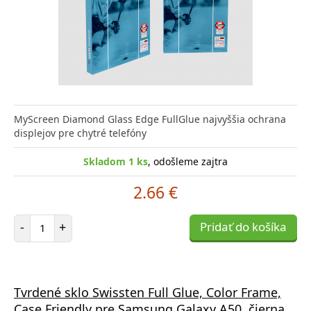
MyScreen Diamond Glass Edge FullGlue najvyššia ochrana
displejov pre chytré telefóny
Skladom 1 ks
, odošleme zajtra
2.66 €
Počet položiek
-
+
Pridať do košíka
Tvrdené sklo Swissten Full Glue, Color Frame,
Case Friendly pre Samsung Galaxy A50, čierna