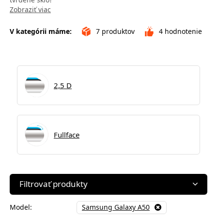
Zobraziť viac
V kategórii máme:
7
produktov
4
hodnotenie
2,5 D
Fullface
Filtrovať produkty
Model:
Samsung Galaxy A50