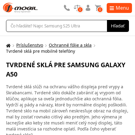
Menu
0
0
Vyhľadávanie
Hľadať
Príslušenstvo
Ochranné fólie a skla
Tu
Tvrdené sklá pre mobilné telefóny
sa
nachádzate:
TVRDENÉ SKLÁ PRE SAMSUNG GALAXY
A50
Tvrdené sklá slúži na ochranu vášho displeja pred vrypy a
škrabancami. Tvrdené sklo dokáže zabrániť aj vrypom od
kľúčov, aplikuje sa oveľa jednoduchšie ako ochranná fólia.
Vydrží aj pády a nárazy, ktoré by normálne displej poškodili.
Tvrdené sklo na mobil zároveň neskresľuje obraz na displeji,
mal by zostať rovnako citlivý ako predtým. Jeho výmena je
lacnejšie ako keby ste museli meniť celý nový displej, táto
malá investícia sa rozhodne oplatí. Podľa čoho vyberať
tvrdené sklo?