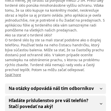
niečo menej, jej tvrdosť sa pohybuje medzi 2-3H. Preto taky
tvrdené sklo ponúka mnohonásobne vyššiu ochranu. Vďaka
tomu, že sa sklo kupuje na konkrétny model, neskresľuje
obraz a lepšie sa aj prstami ovláda. Jeho aplikácia je oveľa
jednoduchšie, nie je potrebné o ňu žiadať na predajniach. S
aplikáciou fólie aj tvrdeného skla vám samozrejme radi
pomôžeme na všetkých našich predajniach.
Ako sa starať o tvrdené sklo?
O tvrdené sklo by ste sa mali starať podobne ako o displej
telefónu. Používať teda na neho čistiacu handričku, ktorý
býva súčasťou balenia. Môže sa stať, že sa čiastočky prachu
dostanú pod ochranné sklo. V takom prípade oceníte
samolepku na odstránenie prachu, s ktorou sa problému
rýchlo zbavíte. Tvrdené sklá nemajú rady vodu a častý
prechod teplôt. Potom sa môžu začať odlepovať.
Späť hore
Na otázky odpovádá náš tím odborníkov
Hľadáte príslušenstvo pre váš telefón?
Stačí povedať na aký!