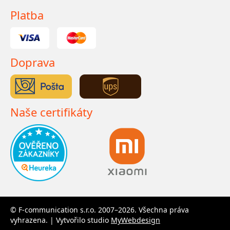
Platba
Doprava
Naše certifikáty
© F-communication s.r.o. 2007–2026. Všechna práva
vyhrazena. | Vytvořilo studio
MyWebdesign