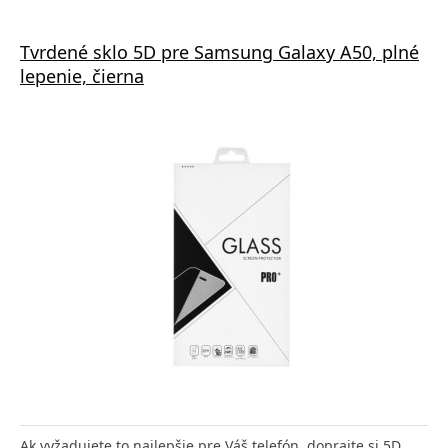
Tvrdené sklo 5D pre Samsung Galaxy A50, plné
lepenie, čierna
Ak vyžadujete to najlepšie pre Váš telefón, doprajte si 5D