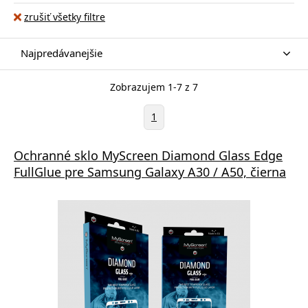
zrušiť všetky filtre
Najpredávanejšie
Zobrazujem 1-7 z 7
1
Ochranné sklo MyScreen Diamond Glass Edge
FullGlue pre Samsung Galaxy A30 / A50, čierna