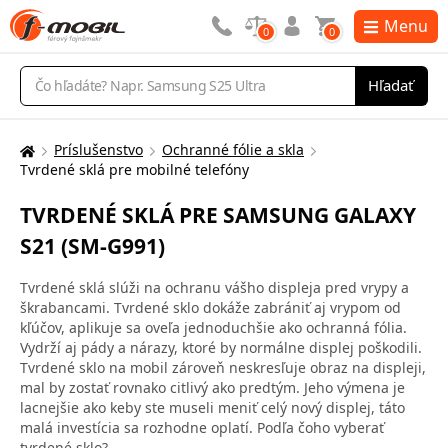
Menu
0
0
Vyhľadávanie
Hľadať
Príslušenstvo
Ochranné fólie a skla
Tu
Tvrdené sklá pre mobilné telefóny
sa
nachádzate:
TVRDENÉ SKLÁ PRE SAMSUNG GALAXY
S21 (SM-G991)
Tvrdené sklá slúži na ochranu vášho displeja pred vrypy a
škrabancami. Tvrdené sklo dokáže zabrániť aj vrypom od
kľúčov, aplikuje sa oveľa jednoduchšie ako ochranná fólia.
Vydrží aj pády a nárazy, ktoré by normálne displej poškodili.
Tvrdené sklo na mobil zároveň neskresľuje obraz na displeji,
mal by zostať rovnako citlivý ako predtým. Jeho výmena je
lacnejšie ako keby ste museli meniť celý nový displej, táto
malá investícia sa rozhodne oplatí. Podľa čoho vyberať
tvrdené sklo?