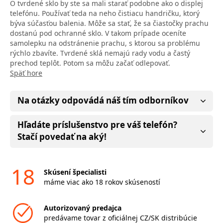
O tvrdené sklo by ste sa mali starať podobne ako o displej
telefónu. Používať teda na neho čistiacu handričku, ktorý
býva súčasťou balenia. Môže sa stať, že sa čiastočky prachu
dostanú pod ochranné sklo. V takom prípade oceníte
samolepku na odstránenie prachu, s ktorou sa problému
rýchlo zbavíte. Tvrdené sklá nemajú rady vodu a častý
prechod teplôt. Potom sa môžu začať odlepovať.
Späť hore
Na otázky odpovádá náš tím odborníkov
Hľadáte príslušenstvo pre váš telefón?
Stačí povedať na aký!
18
Skúsení špecialisti
máme viac ako 18 rokov skúseností
Autorizovaný predajca
predávame tovar z oficiálnej CZ/SK distribúcie