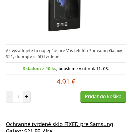
Ak vyžadujete to najlepšie pre Váš telefón Samsung Galaxy
S21, doprajte si 5D tvrdené
Skladom > 10 ks
, odošleme v utorok 11. 08.
4.91 €
Počet položiek
-
+
Pridať do košíka
Ochranné tvrdené sklo FIXED pre Samsung
Galaxy S21 FE, číra