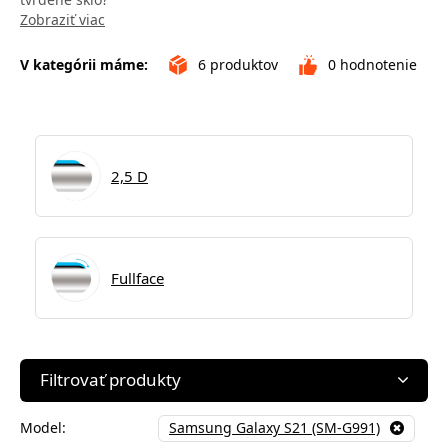
Zobraziť viac
V kategórii máme:
6
produktov
0
hodnotenie
2,5 D
Fullface
Filtrovať produkty
Model:
Samsung Galaxy S21 (SM-G991)