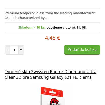
Premium tempered glass from the leading manufacturer
OG. It is characterized by a
Skladom > 10 ks
, odošleme v utorok 11. 08.
4.45 €
Počet položiek
-
+
Pridať do košíka
Tvrdené sklo Swissten Raptor Diaomond Ultra
Clear 3D pre Samsung Galaxy S21 FE, čierna