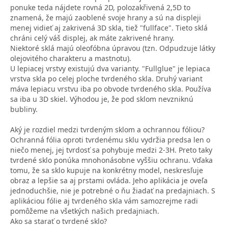
ponuke teda nájdete rovná 2D, polozakřivená 2,5D to
znamená, že majú zaoblené svoje hrany a sú na displeji
menej vidieť aj zakrivená 3D skla, tiež "fullface". Tieto sklá
chráni celý váš displej, ak máte zakrivené hrany.
Niektoré sklá majú oleofóbna úpravou (tzn. Odpudzuje látky
olejovitého charakteru a mastnotu).
U lepiacej vrstvy existujú dva varianty. "Fullglue" je lepiaca
vrstva skla po celej ploche tvrdeného skla. Druhý variant
máva lepiacu vrstvu iba po obvode tvrdeného skla. Používa
sa iba u 3D skiel. Výhodou je, že pod sklom nevzniknú
bubliny.
Aký je rozdiel medzi tvrdeným sklom a ochrannou fóliou?
Ochranná fólia oproti tvrdenému sklu vydržia predsa len o
niečo menej, jej tvrdosť sa pohybuje medzi 2-3H. Preto taky
tvrdené sklo ponúka mnohonásobne vyššiu ochranu. Vďaka
tomu, že sa sklo kupuje na konkrétny model, neskresľuje
obraz a lepšie sa aj prstami ovláda. Jeho aplikácia je oveľa
jednoduchšie, nie je potrebné o ňu žiadať na predajniach. S
aplikáciou fólie aj tvrdeného skla vám samozrejme radi
pomôžeme na všetkých našich predajniach.
Ako sa starať o tvrdené sklo?