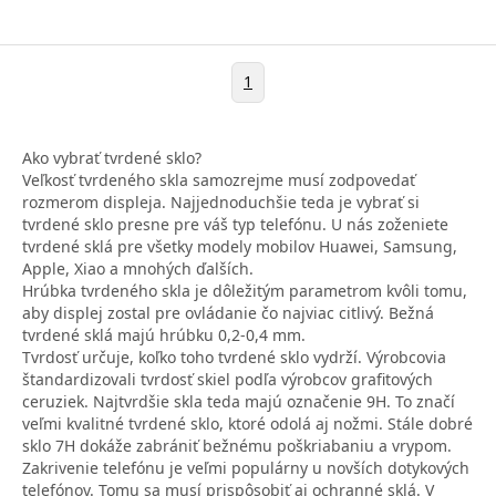
1
Ako vybrať tvrdené sklo?
Veľkosť tvrdeného skla samozrejme musí zodpovedať
rozmerom displeja. Najjednoduchšie teda je vybrať si
tvrdené sklo presne pre váš typ telefónu. U nás zoženiete
tvrdené sklá pre všetky modely mobilov Huawei, Samsung,
Apple, Xiao a mnohých ďalších.
Hrúbka tvrdeného skla je dôležitým parametrom kvôli tomu,
aby displej zostal pre ovládanie čo najviac citlivý. Bežná
tvrdené sklá majú hrúbku 0,2-0,4 mm.
Tvrdosť určuje, koľko toho tvrdené sklo vydrží. Výrobcovia
štandardizovali tvrdosť skiel podľa výrobcov grafitových
ceruziek. Najtvrdšie skla teda majú označenie 9H. To značí
veľmi kvalitné tvrdené sklo, ktoré odolá aj nožmi. Stále dobré
sklo 7H dokáže zabrániť bežnému poškriabaniu a vrypom.
Zakrivenie telefónu je veľmi populárny u novších dotykových
telefónov. Tomu sa musí prispôsobiť aj ochranné sklá. V