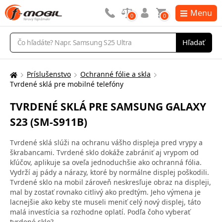
Menu
0
0
Vyhľadávanie
Hľadať
Príslušenstvo
Ochranné fólie a skla
Tu
Tvrdené sklá pre mobilné telefóny
sa
nachádzate:
TVRDENÉ SKLÁ PRE SAMSUNG GALAXY
S23 (SM-S911B)
Tvrdené sklá slúži na ochranu vášho displeja pred vrypy a
škrabancami. Tvrdené sklo dokáže zabrániť aj vrypom od
kľúčov, aplikuje sa oveľa jednoduchšie ako ochranná fólia.
Vydrží aj pády a nárazy, ktoré by normálne displej poškodili.
Tvrdené sklo na mobil zároveň neskresľuje obraz na displeji,
mal by zostať rovnako citlivý ako predtým. Jeho výmena je
lacnejšie ako keby ste museli meniť celý nový displej, táto
malá investícia sa rozhodne oplatí. Podľa čoho vyberať
tvrdené sklo?