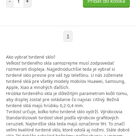
-
+
Pridať do košíka
1
Ako vybrať tvrdené sklo?
Veľkosť tvrdeného skla samozrejme musí zodpovedať
rozmerom displeja. Najjednoduchšie teda je vybrať si
tvrdené sklo presne pre váš typ telefónu. U nás zoženiete
tvrdené sklá pre všetky modely mobilov Huawei, Samsung,
Apple, Xiao a mnohých ďalších.
Hrúbka tvrdeného skla je dôležitým parametrom kvôli tomu,
aby displej zostal pre ovládanie čo najviac citlivý. Bežná
tvrdené sklá majú hrúbku 0,2-0,4 mm.
Tvrdosť určuje, koľko toho tvrdené sklo vydrží. Výrobcovia
štandardizovali tvrdosť skiel podľa výrobcov grafitových
ceruziek. Najtvrdšie skla teda majú označenie 9H. To značí
veľmi kvalitné tvrdené sklo, ktoré odolá aj nožmi. Stále dobré
sklo 7H dokáže zabrániť bežnému poškriabaniu a vrypom.