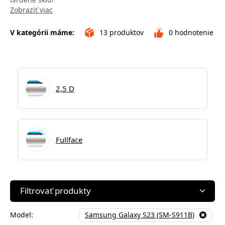
Zobraziť viac
V kategórii máme:
13
produktov
0
hodnotenie
2,5 D
Fullface
Filtrovať produkty
Model:
Samsung Galaxy S23 (SM-S911B)