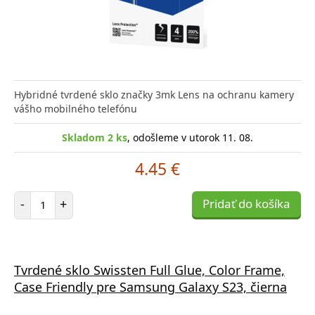
Hybridné tvrdené sklo značky 3mk Lens na ochranu kamery
vášho mobilného telefónu
Skladom 2 ks
, odošleme v utorok 11. 08.
4.45 €
Počet položiek
-
+
Pridať do košíka
Tvrdené sklo Swissten Full Glue, Color Frame,
Case Friendly pre Samsung Galaxy S23, čierna