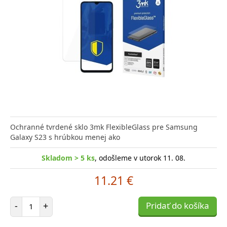
Ochranné tvrdené sklo 3mk FlexibleGlass pre Samsung
Galaxy S23 s hrúbkou menej ako
Skladom > 5 ks
, odošleme v utorok 11. 08.
11.21 €
Počet položiek
-
+
Pridať do košíka