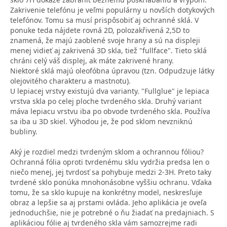
Zakrivenie telefónu je veľmi populárny u novších dotykových
telefónov. Tomu sa musí prispôsobiť aj ochranné sklá. V
ponuke teda nájdete rovná 2D, polozakřivená 2,5D to
znamená, že majú zaoblené svoje hrany a sú na displeji
menej vidieť aj zakrivená 3D skla, tiež "fullface". Tieto sklá
chráni celý váš displej, ak máte zakrivené hrany.
Niektoré sklá majú oleofóbna úpravou (tzn. Odpudzuje látky
olejovitého charakteru a mastnotu).
U lepiacej vrstvy existujú dva varianty. "Fullglue" je lepiaca
vrstva skla po celej ploche tvrdeného skla. Druhý variant
máva lepiacu vrstvu iba po obvode tvrdeného skla. Používa
sa iba u 3D skiel. Výhodou je, že pod sklom nevzniknú
bubliny.
Aký je rozdiel medzi tvrdeným sklom a ochrannou fóliou?
Ochranná fólia oproti tvrdenému sklu vydržia predsa len o
niečo menej, jej tvrdosť sa pohybuje medzi 2-3H. Preto taky
tvrdené sklo ponúka mnohonásobne vyššiu ochranu. Vďaka
tomu, že sa sklo kupuje na konkrétny model, neskresľuje
obraz a lepšie sa aj prstami ovláda. Jeho aplikácia je oveľa
jednoduchšie, nie je potrebné o ňu žiadať na predajniach. S
aplikáciou fólie aj tvrdeného skla vám samozrejme radi