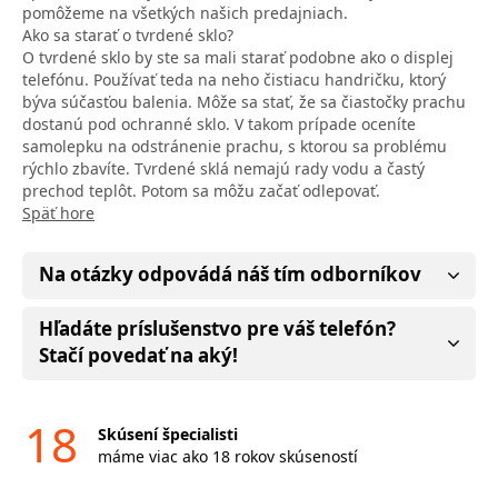
pomôžeme na všetkých našich predajniach.
Ako sa starať o tvrdené sklo?
O tvrdené sklo by ste sa mali starať podobne ako o displej
telefónu. Používať teda na neho čistiacu handričku, ktorý
býva súčasťou balenia. Môže sa stať, že sa čiastočky prachu
dostanú pod ochranné sklo. V takom prípade oceníte
samolepku na odstránenie prachu, s ktorou sa problému
rýchlo zbavíte. Tvrdené sklá nemajú rady vodu a častý
prechod teplôt. Potom sa môžu začať odlepovať.
Späť hore
Na otázky odpovádá náš tím odborníkov
Hľadáte príslušenstvo pre váš telefón?
Stačí povedať na aký!
18
Skúsení špecialisti
máme viac ako 18 rokov skúseností