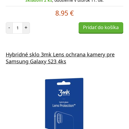
Skladom 2 ks
, odošleme v utorok 11. 08.
8.95 €
Počet položiek
-
+
Pridať do košíka
Hybridné sklo 3mk Lens ochrana kamery pre
Samsung Galaxy S23 4ks