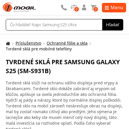
Menu
0
0
Vyhľadávanie
Hľadať
Príslušenstvo
Ochranné fólie a skla
Tu
Tvrdené sklá pre mobilné telefóny
sa
nachádzate:
TVRDENÉ SKLÁ PRE SAMSUNG GALAXY
S25 (SM-S931B)
Tvrdené sklá slúži na ochranu vášho displeja pred vrypy a
škrabancami. Tvrdené sklo dokáže zabrániť aj vrypom od
kľúčov, aplikuje sa oveľa jednoduchšie ako ochranná fólia.
Vydrží aj pády a nárazy, ktoré by normálne displej poškodili.
Tvrdené sklo na mobil zároveň neskresľuje obraz na displeji,
mal by zostať rovnako citlivý ako predtým. Jeho výmena je
lacnejšie ako keby ste museli meniť celý nový displej, táto
malá investícia sa rozhodne oplatí. Podľa čoho vyberať
tvrdené sklo?