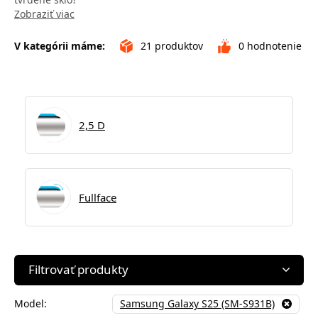
Zobraziť viac
V kategórii máme:
21
produktov
0
hodnotenie
2,5 D
Fullface
Filtrovať produkty
Model:
Samsung Galaxy S25 (SM-S931B)