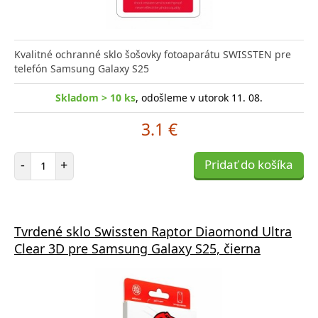
Kvalitné ochranné sklo šošovky fotoaparátu SWISSTEN pre
telefón Samsung Galaxy S25
Skladom > 10 ks
, odošleme v utorok 11. 08.
3.1 €
Počet položiek
-
+
Pridať do košíka
Tvrdené sklo Swissten Raptor Diaomond Ultra
Clear 3D pre Samsung Galaxy S25, čierna