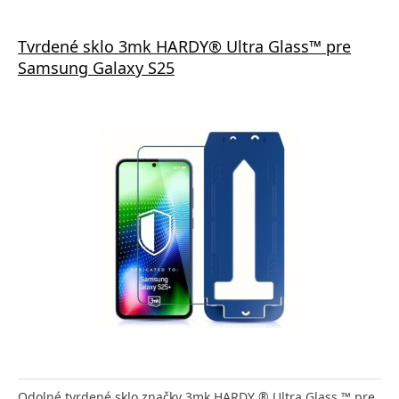
Tvrdené sklo 3mk HARDY® Ultra Glass™ pre
Samsung Galaxy S25
Odolné tvrdené sklo značky 3mk HARDY ® Ultra Glass ™ pre