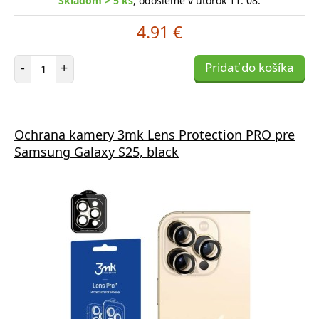
Skladom > 5 ks
, odošleme v utorok 11. 08.
4.91 €
Počet položiek
-
+
Pridať do košíka
Ochrana kamery 3mk Lens Protection PRO pre
Samsung Galaxy S25, black