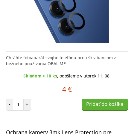
Chráňte fotoaparát svojho telefónu proti škrabancom z
bežného používania OBAL:ME
Skladom > 10 ks
, odošleme v utorok 11. 08.
4 €
Počet položiek
-
+
Pridať do košíka
Ochrana kamery 3mk Lens Protection pre