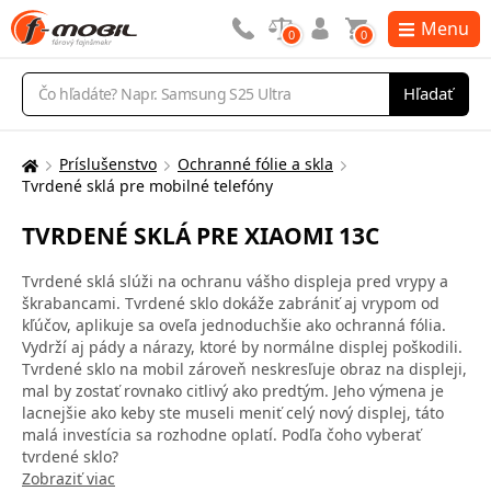
Menu
0
0
Vyhľadávanie
Hľadať
Príslušenstvo
Ochranné fólie a skla
Tu
Tvrdené sklá pre mobilné telefóny
sa
nachádzate:
TVRDENÉ SKLÁ PRE XIAOMI 13C
Tvrdené sklá slúži na ochranu vášho displeja pred vrypy a
škrabancami. Tvrdené sklo dokáže zabrániť aj vrypom od
kľúčov, aplikuje sa oveľa jednoduchšie ako ochranná fólia.
Vydrží aj pády a nárazy, ktoré by normálne displej poškodili.
Tvrdené sklo na mobil zároveň neskresľuje obraz na displeji,
mal by zostať rovnako citlivý ako predtým. Jeho výmena je
lacnejšie ako keby ste museli meniť celý nový displej, táto
malá investícia sa rozhodne oplatí. Podľa čoho vyberať
tvrdené sklo?
Zobraziť viac