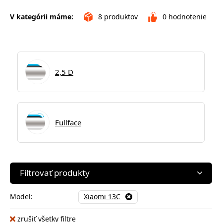
V kategórii máme:
8
produktov
0
hodnotenie
2,5 D
Fullface
Filtrovať produkty
Model:
Xiaomi 13C
zrušiť všetky filtre