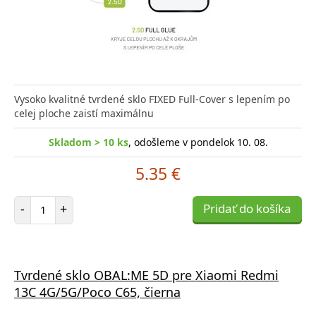
Vysoko kvalitné tvrdené sklo FIXED Full-Cover s lepením po
celej ploche zaistí maximálnu
Skladom > 10 ks
, odošleme v pondelok 10. 08.
5.35 €
Počet položiek
-
+
Pridať do košíka
Tvrdené sklo OBAL:ME 5D pre Xiaomi Redmi
13C 4G/5G/Poco C65, čierna