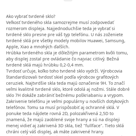
Ako vybrať tvrdené sklo?
Veľkosť tvrdeného skla samozrejme musí zodpovedať
rozmerom displeja. Najjednoduchšie teda je vybrať si
tvrdené sklo presne pre váš typ telefónu. U nás zoženiete
tvrdené sklá pre všetky modely mobilov Huawei, Samsung,
Apple, Xiao a mnohých ďalších.
Hrúbka tvrdeného skla je dôležitým parametrom kvôli tomu,
aby displej zostal pre ovládanie čo najviac citlivý. Bežná
tvrdené sklá majú hrúbku 0,2-0,4 mm.
Tvrdosť určuje, koľko toho tvrdené sklo vydrží. Výrobcovia
štandardizovali tvrdosť skiel podľa výrobcov grafitových
ceruziek. Najtvrdšie skla teda majú označenie 9H. To značí
veľmi kvalitné tvrdené sklo, ktoré odolá aj nožmi. Stále dobré
sklo 7H dokáže zabrániť bežnému poškriabaniu a vrypom.
Zakrivenie telefónu je veľmi populárny u novších dotykových
telefónov. Tomu sa musí prispôsobiť aj ochranné sklá. V
ponuke teda nájdete rovná 2D, polozakřivená 2,5D to
znamená, že majú zaoblené svoje hrany a sú na displeji
menej vidieť aj zakrivená 3D skla, tiež "fullface". Tieto sklá
chráni celý váš displej, ak máte zakrivené hrany.