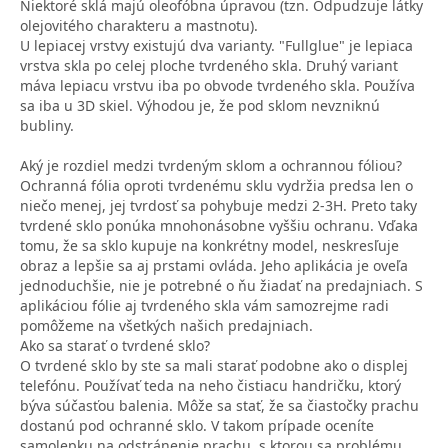
Niektoré sklá majú oleofóbna úpravou (tzn. Odpudzuje látky
olejovitého charakteru a mastnotu).
U lepiacej vrstvy existujú dva varianty. "Fullglue" je lepiaca
vrstva skla po celej ploche tvrdeného skla. Druhý variant
máva lepiacu vrstvu iba po obvode tvrdeného skla. Používa
sa iba u 3D skiel. Výhodou je, že pod sklom nevzniknú
bubliny.
Aký je rozdiel medzi tvrdeným sklom a ochrannou fóliou?
Ochranná fólia oproti tvrdenému sklu vydržia predsa len o
niečo menej, jej tvrdosť sa pohybuje medzi 2-3H. Preto taky
tvrdené sklo ponúka mnohonásobne vyššiu ochranu. Vďaka
tomu, že sa sklo kupuje na konkrétny model, neskresľuje
obraz a lepšie sa aj prstami ovláda. Jeho aplikácia je oveľa
jednoduchšie, nie je potrebné o ňu žiadať na predajniach. S
aplikáciou fólie aj tvrdeného skla vám samozrejme radi
pomôžeme na všetkých našich predajniach.
Ako sa starať o tvrdené sklo?
O tvrdené sklo by ste sa mali starať podobne ako o displej
telefónu. Používať teda na neho čistiacu handričku, ktorý
býva súčasťou balenia. Môže sa stať, že sa čiastočky prachu
dostanú pod ochranné sklo. V takom prípade oceníte
samolepku na odstránenie prachu, s ktorou sa problému