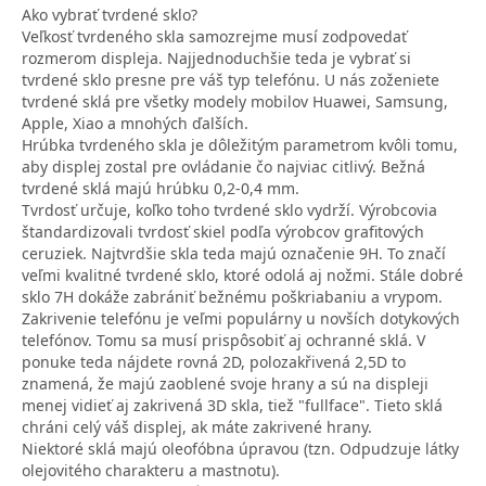
Ako vybrať tvrdené sklo?
Veľkosť tvrdeného skla samozrejme musí zodpovedať
rozmerom displeja. Najjednoduchšie teda je vybrať si
tvrdené sklo presne pre váš typ telefónu. U nás zoženiete
tvrdené sklá pre všetky modely mobilov Huawei, Samsung,
Apple, Xiao a mnohých ďalších.
Hrúbka tvrdeného skla je dôležitým parametrom kvôli tomu,
aby displej zostal pre ovládanie čo najviac citlivý. Bežná
tvrdené sklá majú hrúbku 0,2-0,4 mm.
Tvrdosť určuje, koľko toho tvrdené sklo vydrží. Výrobcovia
štandardizovali tvrdosť skiel podľa výrobcov grafitových
ceruziek. Najtvrdšie skla teda majú označenie 9H. To značí
veľmi kvalitné tvrdené sklo, ktoré odolá aj nožmi. Stále dobré
sklo 7H dokáže zabrániť bežnému poškriabaniu a vrypom.
Zakrivenie telefónu je veľmi populárny u novších dotykových
telefónov. Tomu sa musí prispôsobiť aj ochranné sklá. V
ponuke teda nájdete rovná 2D, polozakřivená 2,5D to
znamená, že majú zaoblené svoje hrany a sú na displeji
menej vidieť aj zakrivená 3D skla, tiež "fullface". Tieto sklá
chráni celý váš displej, ak máte zakrivené hrany.
Niektoré sklá majú oleofóbna úpravou (tzn. Odpudzuje látky
olejovitého charakteru a mastnotu).