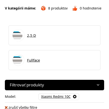
V kategórii máme:
8
produktov
0
hodnotenie
2,5 D
Fullface
Filtrovať produkty
Model:
Xiaomi Redmi 10C
zrušiť všetky filtre