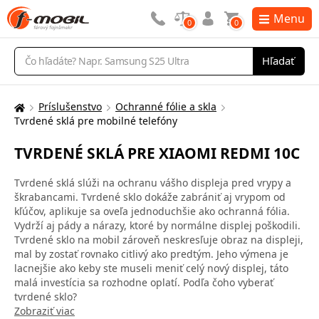
Menu
0
0
Vyhľadávanie
Hľadať
Príslušenstvo
Ochranné fólie a skla
Tu
Tvrdené sklá pre mobilné telefóny
sa
nachádzate:
TVRDENÉ SKLÁ PRE XIAOMI REDMI 10C
Tvrdené sklá slúži na ochranu vášho displeja pred vrypy a
škrabancami. Tvrdené sklo dokáže zabrániť aj vrypom od
kľúčov, aplikuje sa oveľa jednoduchšie ako ochranná fólia.
Vydrží aj pády a nárazy, ktoré by normálne displej poškodili.
Tvrdené sklo na mobil zároveň neskresľuje obraz na displeji,
mal by zostať rovnako citlivý ako predtým. Jeho výmena je
lacnejšie ako keby ste museli meniť celý nový displej, táto
malá investícia sa rozhodne oplatí. Podľa čoho vyberať
tvrdené sklo?
Zobraziť viac