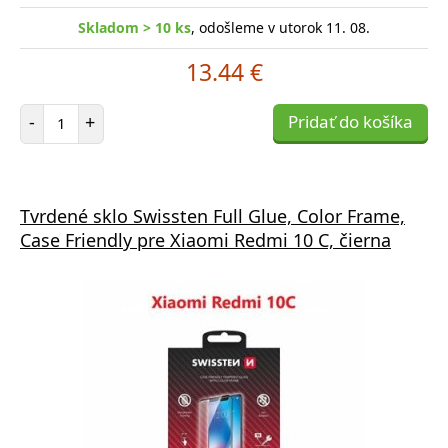
Skladom > 10 ks
, odošleme v utorok 11. 08.
13.44 €
Počet položiek
-
+
Pridať do košíka
Tvrdené sklo Swissten Full Glue, Color Frame,
Case Friendly pre Xiaomi Redmi 10 C, čierna