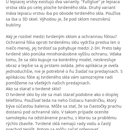
U lepiacej vrstvy existujú dva varianty. "Fullglue" je lepiaca
vrstva skla po celej ploche tvrdeného skla. Druhý variant
máva lepiacu vrstvu iba po obvode tvrdeného skla. Používa
sa iba u 3D skiel. Výhodou je, že pod sklom nevzniknú
bubliny.
Aký je rozdiel medzi tvrdeným sklom a ochrannou fóliou?
Ochranná fólia oproti tvrdenému sklu vydržia predsa len o
niečo menej, jej tvrdosť sa pohybuje medzi 2-3H. Preto taky
tvrdené sklo ponúka mnohonásobne vyššiu ochranu. Vďaka
tomu, že sa sklo kupuje na konkrétny model, neskresľuje
obraz a lepšie sa aj prstami ovláda. Jeho aplikácia je oveľa
jednoduchšie, nie je potrebné o ňu žiadať na predajniach. S
aplikáciou fólie aj tvrdeného skla vám samozrejme radi
pomôžeme na všetkých našich predajniach.
Ako sa starať o tvrdené sklo?
O tvrdené sklo by ste sa mali starať podobne ako o displej
telefónu. Používať teda na neho čistiacu handričku, ktorý
býva súčasťou balenia. Môže sa stať, že sa čiastočky prachu
dostanú pod ochranné sklo. V takom prípade oceníte
samolepku na odstránenie prachu, s ktorou sa problému
rýchlo zbavíte. Tvrdené sklá nemajú rady vodu a častý
prechod teplôt. Potom sa môžu začať odlepovať.