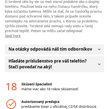
O tvrdené sklo by ste sa mali starať podobne ako o displej
telefónu. Používať teda na neho čistiacu handričku, ktorý
býva súčasťou balenia. Môže sa stať, že sa čiastočky prachu
dostanú pod ochranné sklo. V takom prípade oceníte
samolepku na odstránenie prachu, s ktorou sa problému
rýchlo zbavíte. Tvrdené sklá nemajú rady vodu a častý
prechod teplôt. Potom sa môžu začať odlepovať.
Späť hore
Na otázky odpovádá náš tím odborníkov
Hľadáte príslušenstvo pre váš telefón?
Stačí povedať na aký!
18
Skúsení špecialisti
máme viac ako 18 rokov skúseností
Autorizovaný predajca
predávame tovar z oficiálnej CZ/SK distribúcie