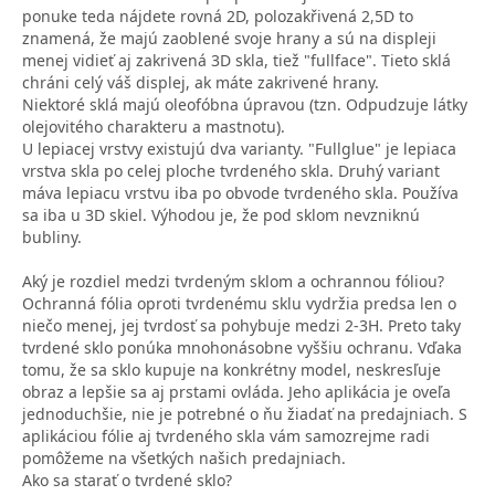
ponuke teda nájdete rovná 2D, polozakřivená 2,5D to
znamená, že majú zaoblené svoje hrany a sú na displeji
menej vidieť aj zakrivená 3D skla, tiež "fullface". Tieto sklá
chráni celý váš displej, ak máte zakrivené hrany.
Niektoré sklá majú oleofóbna úpravou (tzn. Odpudzuje látky
olejovitého charakteru a mastnotu).
U lepiacej vrstvy existujú dva varianty. "Fullglue" je lepiaca
vrstva skla po celej ploche tvrdeného skla. Druhý variant
máva lepiacu vrstvu iba po obvode tvrdeného skla. Používa
sa iba u 3D skiel. Výhodou je, že pod sklom nevzniknú
bubliny.
Aký je rozdiel medzi tvrdeným sklom a ochrannou fóliou?
Ochranná fólia oproti tvrdenému sklu vydržia predsa len o
niečo menej, jej tvrdosť sa pohybuje medzi 2-3H. Preto taky
tvrdené sklo ponúka mnohonásobne vyššiu ochranu. Vďaka
tomu, že sa sklo kupuje na konkrétny model, neskresľuje
obraz a lepšie sa aj prstami ovláda. Jeho aplikácia je oveľa
jednoduchšie, nie je potrebné o ňu žiadať na predajniach. S
aplikáciou fólie aj tvrdeného skla vám samozrejme radi
pomôžeme na všetkých našich predajniach.
Ako sa starať o tvrdené sklo?