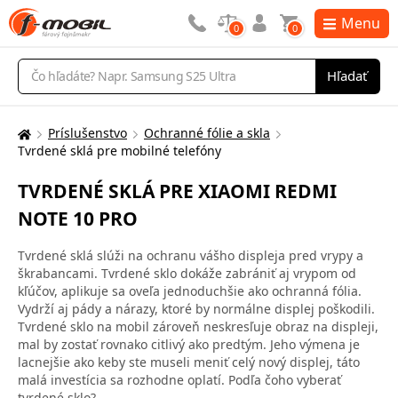
Menu
0
0
Vyhľadávanie
Hľadať
Príslušenstvo
Ochranné fólie a skla
Tu
Tvrdené sklá pre mobilné telefóny
sa
nachádzate:
TVRDENÉ SKLÁ PRE XIAOMI REDMI
NOTE 10 PRO
Tvrdené sklá slúži na ochranu vášho displeja pred vrypy a
škrabancami. Tvrdené sklo dokáže zabrániť aj vrypom od
kľúčov, aplikuje sa oveľa jednoduchšie ako ochranná fólia.
Vydrží aj pády a nárazy, ktoré by normálne displej poškodili.
Tvrdené sklo na mobil zároveň neskresľuje obraz na displeji,
mal by zostať rovnako citlivý ako predtým. Jeho výmena je
lacnejšie ako keby ste museli meniť celý nový displej, táto
malá investícia sa rozhodne oplatí. Podľa čoho vyberať
tvrdené sklo?