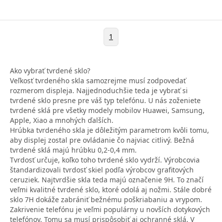
1
Ako vybrať tvrdené sklo?
Veľkosť tvrdeného skla samozrejme musí zodpovedať
rozmerom displeja. Najjednoduchšie teda je vybrať si
tvrdené sklo presne pre váš typ telefónu. U nás zoženiete
tvrdené sklá pre všetky modely mobilov Huawei, Samsung,
Apple, Xiao a mnohých ďalších.
Hrúbka tvrdeného skla je dôležitým parametrom kvôli tomu,
aby displej zostal pre ovládanie čo najviac citlivý. Bežná
tvrdené sklá majú hrúbku 0,2-0,4 mm.
Tvrdosť určuje, koľko toho tvrdené sklo vydrží. Výrobcovia
štandardizovali tvrdosť skiel podľa výrobcov grafitových
ceruziek. Najtvrdšie skla teda majú označenie 9H. To značí
veľmi kvalitné tvrdené sklo, ktoré odolá aj nožmi. Stále dobré
sklo 7H dokáže zabrániť bežnému poškriabaniu a vrypom.
Zakrivenie telefónu je veľmi populárny u novších dotykových
telefónov. Tomu sa musí prispôsobiť aj ochranné sklá. V