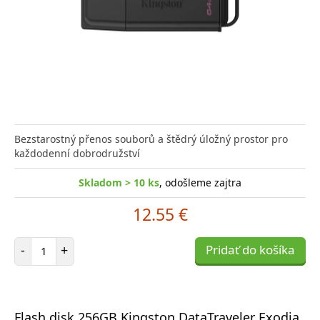
Bezstarostný přenos souborů a štědrý úložný prostor pro
každodenní dobrodružství
Skladom > 10 ks
, odošleme zajtra
12.55 €
Počet položiek
-
+
Pridať do košíka
Flash disk 256GB Kingston DataTraveler Exodia