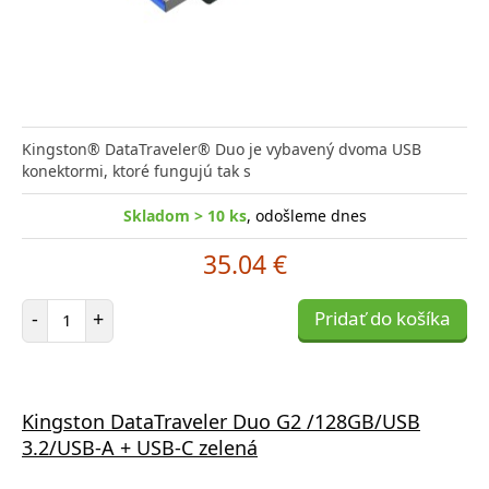
Kingston® DataTraveler® Duo je vybavený dvoma USB
konektormi, ktoré fungujú tak s
Skladom > 10 ks
, odošleme dnes
35.04 €
Počet položiek
-
+
Pridať do košíka
Kingston DataTraveler Duo G2 /128GB/USB
3.2/USB-A + USB-C zelená