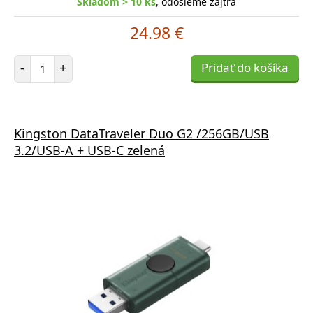
Skladom > 10 ks
, odošleme zajtra
24.98 €
Počet položiek
-
+
Pridať do košíka
Kingston DataTraveler Duo G2 /256GB/USB
3.2/USB-A + USB-C zelená