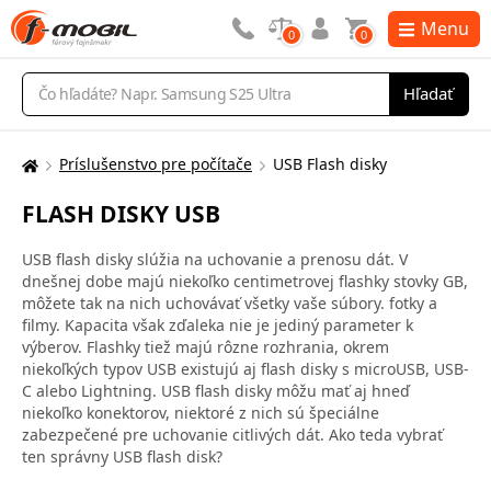
Menu
0
0
Vyhľadávanie
Hľadať
Príslušenstvo pre počítače
USB Flash disky
Tu
sa
FLASH DISKY USB
nachádzate:
USB flash disky slúžia na uchovanie a prenosu dát. V
dnešnej dobe majú niekoľko centimetrovej flashky stovky GB,
môžete tak na nich uchovávať všetky vaše súbory. fotky a
filmy. Kapacita však zďaleka nie je jediný parameter k
výberov. Flashky tiež majú rôzne rozhrania, okrem
niekoľkých typov USB existujú aj flash disky s microUSB, USB-
C alebo Lightning. USB flash disky môžu mať aj hneď
niekoľko konektorov, niektoré z nich sú špeciálne
zabezpečené pre uchovanie citlivých dát. Ako teda vybrať
ten správny USB flash disk?