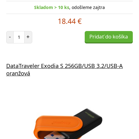
Skladom > 10 ks
, odošleme zajtra
18.44 €
Počet položiek
-
+
Pridať do košíka
DataTraveler Exodia S 256GB/USB 3.2/USB-A
oranžová