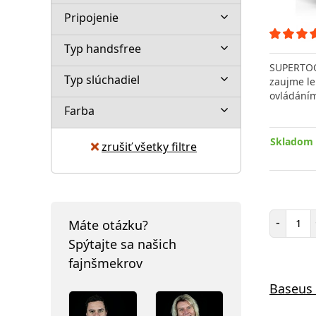
Pripojenie
Typ handsfree
SUPERTOO
Typ slúchadiel
zaujme le
ovládáním
Farba
Skladom 
zrušiť všetky filtre
Poč
-
Máte otázku?
Spýtajte sa našich
fajnšmekrov
Baseus 