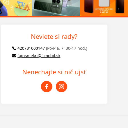
Neviete si rady?
420731000147
(Po-Pia, 7: 30-17 hod.)
fajnsmekri@f-mobil.sk
Nenechajte si nič ujsť