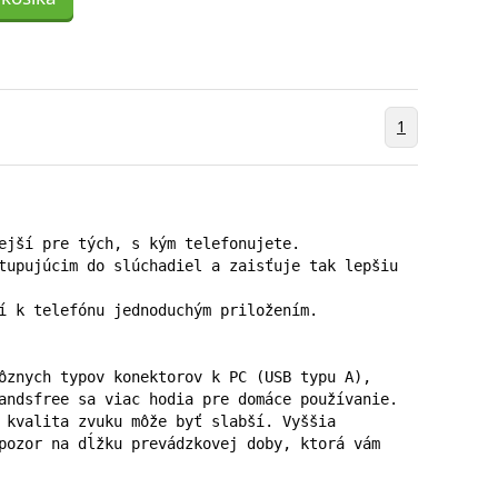
1
ejší pre tých, s kým telefonujete.

tupujúcim do slúchadiel a zaisťuje tak lepšiu 
í k telefónu jednoduchým priložením.

ôznych typov konektorov k PC (USB typu A), 
andsfree sa viac hodia pre domáce používanie.

 kvalita zvuku môže byť slabší. Vyššia 
pozor na dĺžku prevádzkovej doby, ktorá vám 