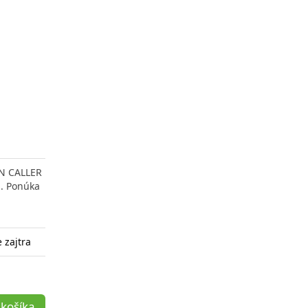
EN CALLER
i. Ponúka
 zajtra
 košíka