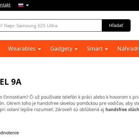
ntakt
e
Hľadať
Wearables
Gadgety
Smart
Náhradn
EL 9A
ým činnostiam? Či už používate telefón k práci alebo k hovorom s pr
fón. Okrem toho je handsfree skvelou pomôckou pre vodičov, aby ste s
ri volaní lepšie rozumieť. Zároveň sú obľúbená aj
handsfree slúc
dnotenie