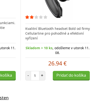
funkciami.
tie
Kvalitní Bluetooth headset Bold od firmy
Cellularline pro pohodlné a efektivní
vyřízení
utorok 11.
Skladom > 10 ks
, odošleme v utorok 11.
08.
26.94 €
Počet položiek
 košíka
-
+
Pridať do košíka
sten