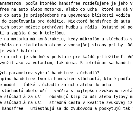
arametrom, podľa ktorého handsfree rozdeľujeme je jeho v
free na auto alebo motorku, alebo do ucha, ktoré sa dá v
e do auta je prispôsobené na upevnenie blízkosti vodiča 
 do zapaľovania pre dobitie. Niektoré handsfree do auta 
nich potom môžete prehrávať hudbu z rádia. Ostatné sú po
tí a zapájajú sa k telefónu.

e na motorku má konštrukciu, kedy mikrofón a slúchadlo s
chádza na riadidlách alebo z vonkajšej strany prilby. Dô
je výdrž batérie.

e do ucha je vhodné v podstate pre každú príležitosť. Vď
využiť ako za volantom, tak doma. S telefónom sa handsfr
ých parametrov vybrať handsfree slúchadlá?

upinu handsfree tvoria handsfree slúchadlá, ktoré podľa 
e modul - ľahké slúchadlo za ucho alebo do ucha

 slúchadlá okolo uší - väčšia s najlepšou zvukovou izolác
e slúchadlá za uši - obsahujú klip za uši alebo tylový m
e slúchadlá na uši - stredná cesta v kvalite zvukovej izo
 handsfree - umiestňujú sa do zvukovodu a poskytujú tak 