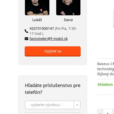
Lukáš
Dana
420731000147
(Po-Pia, 7:30-
17 hod.)
fajnsmekri@f-mobil.sk
Opýtať sa
Baseus C
technológ
štýlový di
Skladom 
Hľadáte príslušenstvo pre
telefón?
- vyberte výrobcu -
Poč
-