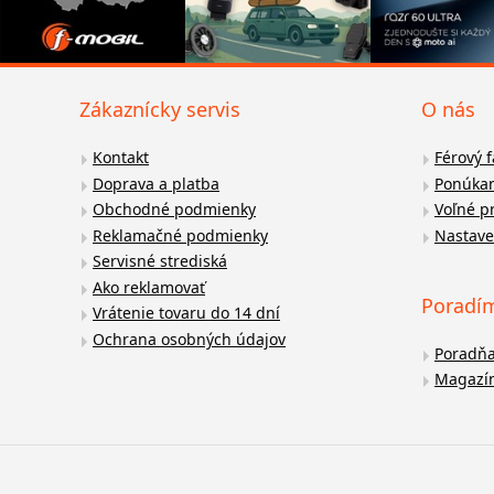
Zákaznícky servis
O nás
Kontakt
Férový 
Doprava a platba
Ponúkan
Obchodné podmienky
Voľné p
Reklamačné podmienky
Nastave
Servisné strediská
Ako reklamovať
Poradí
Vrátenie tovaru do 14 dní
Ochrana osobných údajov
Poradň
Magazí