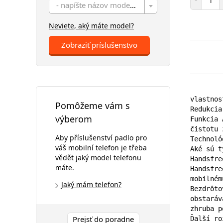
- napíšte názov modelu -
Neviete, aký máte model?
Zobraziť príslušenstvo
vlastnos
Pomôžeme vám s
Redukcia
výberom
Funkcia 
čistotu 
Aby příslušenství padlo pro
Technoló
váš mobilní telefon je třeba
Aké sú t
vědět jaký model telefonu
Handsfre
máte.
Handsfre
mobilném
Jaký mám telefon?
Bezdrôto
obstaráv
zhruba p
Prejsť do poradne
Ďalší ro