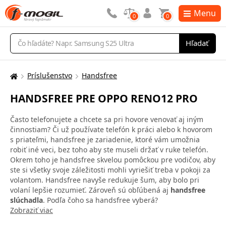
Menu
0
0
Vyhľadávanie
Hľadať
Príslušenstvo
Handsfree
Tu
sa
HANDSFREE PRE OPPO RENO12 PRO
nachádzate:
Často telefonujete a chcete sa pri hovore venovať aj iným
činnostiam? Či už používate telefón k práci alebo k hovorom
s priateľmi, handsfree je zariadenie, ktoré vám umožnia
robiť iné veci, bez toho aby ste museli držať v ruke telefón.
Okrem toho je handsfree skvelou pomôckou pre vodičov, aby
ste si všetky svoje záležitosti mohli vyriešiť treba v pokoji za
volantom. Handsfree navyše redukuje šum, aby bolo pri
volaní lepšie rozumieť. Zároveň sú obľúbená aj
handsfree
slúchadla
. Podľa čoho sa handsfree vyberá?
Zobraziť viac