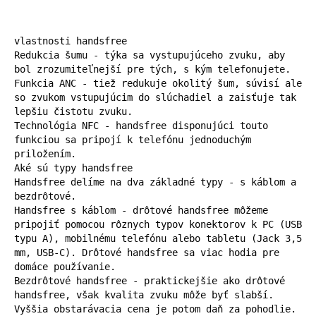
vlastnosti handsfree

Redukcia šumu - týka sa vystupujúceho zvuku, aby 
bol zrozumiteľnejší pre tých, s kým telefonujete.

Funkcia ANC - tiež redukuje okolitý šum, súvisí ale 
so zvukom vstupujúcim do slúchadiel a zaisťuje tak 
lepšiu čistotu zvuku.

Technológia NFC - handsfree disponujúci touto 
funkciou sa pripojí k telefónu jednoduchým 
priložením.

Aké sú typy handsfree

Handsfree delíme na dva základné typy - s káblom a 
bezdrôtové.

Handsfree s káblom - drôtové handsfree môžeme 
pripojiť pomocou rôznych typov konektorov k PC (USB 
typu A), mobilnému telefónu alebo tabletu (Jack 3,5 
mm, USB-C). Drôtové handsfree sa viac hodia pre 
domáce používanie.

Bezdrôtové handsfree - praktickejšie ako drôtové 
handsfree, však kvalita zvuku môže byť slabší. 
Vyššia obstarávacia cena je potom daň za pohodlie. 