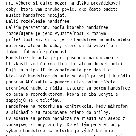
Pri výbere si dajte pozor na dĺžku prevádzkovej 
doby, ktorá vám zhruba povie, ako často budete 
musieť handsfree nabíjať.

Ďalší rozdelenie handsfree

Ďalším parametrom, podľa ktorého handsfree 
rozdeľujeme je jeho využiteľnosť k rôznym 
príležitostiam. Či už je to handsfree na auto alebo 
motorku, alebo do ucha, ktoré sa dá využiť pri 
takmer ľubovoľnej činnosti.

Handsfree do auta je prispôsobené na upevnenie 
blízkosti vodiča (na tienidlo alebo do vetranie). 
Dajú sa pripojiť do zapaľovania pre dobitie. 
Niektoré handsfree do auta sa dajú pripojiť k rádiu 
pomocou AUX káblu - pomocou nich potom môžete 
prehrávať hudbu z rádia. Ostatné sú potom handsfree 
do auta s reproduktorom, ktorá sa iba uchytí a 
zapájajú sa k telefónu.

Handsfree na motorku má konštrukciu, kedy mikrofón 
a slúchadlo sú zabudované priamo do prilby. 
Ovládanie sa potom nachádza na riadidlách alebo z 
vonkajšej strany prilby. Dôležitým parametrom pri 
výbere handsfree na motorku je výdrž batérie.
