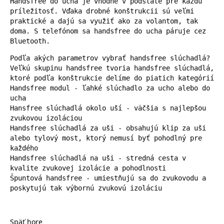
Handsfree do ucha je vhodné v podstate pre každú 
príležitosť. Vďaka drobné konštrukcii sú veľmi 
praktické a dajú sa využiť ako za volantom, tak 
doma. S telefónom sa handsfree do ucha páruje cez 
Bluetooth.
Podľa akých parametrov vybrať handsfree slúchadlá?

Veľkú skupinu handsfree tvoria handsfree slúchadlá, 
ktoré podľa konštrukcie delíme do piatich kategórií

Handsfree modul - ľahké slúchadlo za ucho alebo do 
ucha

Hansfree slúchadlá okolo uší - väčšia s najlepšou 
zvukovou izoláciou

Handsfree slúchadlá za uši - obsahujú klip za uši 
alebo tylový most, ktorý nemusí byť pohodlný pre 
každého

Handsfree slúchadlá na uši - stredná cesta v 
kvalite zvukovej izolácie a pohodlnosti

Špuntová handsfree - umiestňujú sa do zvukovodu a 
poskytujú tak výbornú zvukovú izoláciu
Späť hore