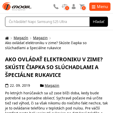
Menu
0
0
Vyhľadávanie
Hľadať
Magazín
Magazin
Ako ovládať elektroniku v zime? Skúste čiapka so
Tu
slúchadlami a špeciálne rukavice
sa
nachádzate:
AKO OVLÁDAŤ ELEKTRONIKU V ZIME?
SKÚSTE ČIAPKA SO SLÚCHADLAMI A
ŠPECIÁLNE RUKAVICE
22. 09. 2019
Magazin
Po letných horúčavách sa už zase blíži doba, kedy bude
potrebné sa poriadne obliecť. Sychravé počasie má určite
tiež rad výhod, či sa však nikomu do niečoho fakt nechce, tak
je to ovládanie telefónu v teplotách pod nulou. Pre väčší