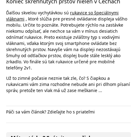
Koniec skrehnutých prstov nielen v Čechách
Ďalšou skvelou vychytávkou sú
rukavice so špeciálnymi
vláknami
, ktoré slúžia pre presné ovládanie displeja vášho
mobilu. Určite to poznáte. Potrebujete rýchlo na zastávke
niekomu odpísať, ale nechce sa vám v mínus desiatich
odnímať rukavice. Preto existuje zvláštny typ s vodivými
vláknami, vďaka ktorým svoj smartphone ovládate bez
skrehnutých prstov. Navyše vám na displeji nezostávajú
šmuhy od odtlačkov prstov, displej bude stále lesklý ako
zrkadlo. Vo finále sú tak rukavice určené pre mobilné
telefóny 2v1.
Už to zimné počasie neznie tak zle, čo? S čiapkou a
rukavicami vám zima rozhodne nebude ani pri dlhom písaní
správ, pretože ten vlak má už zase meškanie ...
Páči sa vám článok? Zdieľajte ho s priateľmi