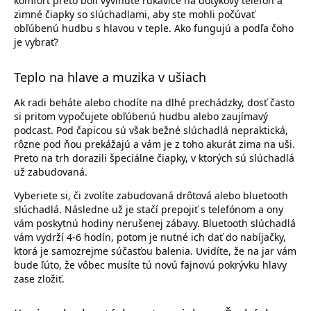
komfort preto boli vyvinuté rukavice na dotykový telefón a
zimné čiapky so slúchadlami, aby ste mohli počúvať
obľúbenú hudbu s hlavou v teple. Ako fungujú a podľa čoho
je vybrať?
Teplo na hlave a muzika v ušiach
Ak radi beháte alebo chodíte na dlhé prechádzky, dosť často
si pritom vypočujete obľúbenú hudbu alebo zaujímavý
podcast. Pod čapicou sú však bežné slúchadlá nepraktická,
rôzne pod ňou prekážajú a vám je z toho akurát zima na uši.
Preto na trh dorazili špeciálne čiapky, v ktorých sú slúchadlá
už zabudovaná.
Vyberiete si, či zvolíte zabudovaná drôtová alebo bluetooth
slúchadlá. Následne už je stačí prepojiť s telefónom a ony
vám poskytnú hodiny nerušenej zábavy. Bluetooth slúchadlá
vám vydrží 4-6 hodín, potom je nutné ich dať do nabíjačky,
ktorá je samozrejme súčasťou balenia. Uvidíte, že na jar vám
bude ľúto, že vôbec musíte tú novú fajnovú pokrývku hlavy
zase zložiť.