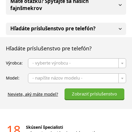
Máte otázku? Spýtajte sa našich
fajnšmekrov
Hľadáte príslušenstvo pre telefón?
Hľadáte príslušenstvo pre telefón?
- vyberte výrobcu -
Výrobca:
- napíšte názov modelu -
Model:
Zobraziť príslušenstvo
Neviete, aký máte model?
18
Skúsení špecialisti