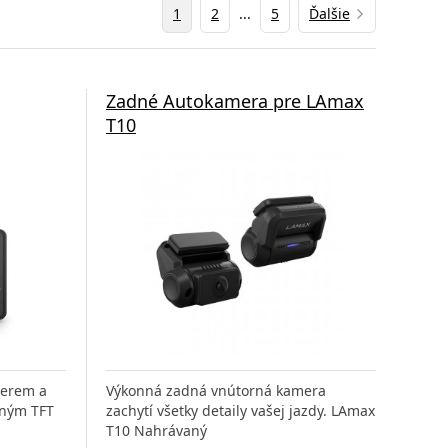
1
2
...
5
Ďalšie
Zadné Autokamera pre LAmax
T10
nerem a
Výkonná zadná vnútorná kamera
vným TFT
zachytí všetky detaily vašej jazdy. LAmax
T10 Nahrávaný