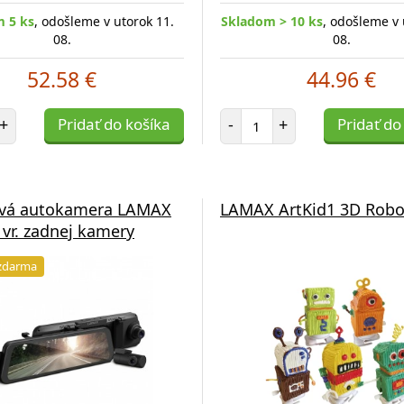
 5 ks
, odošleme v utorok 11.
Skladom > 10 ks
, odošleme v 
08.
08.
52.58 €
44.96 €
et položiek
Počet položiek
+
Pridať do košíka
-
+
Pridať do
ová autokamera LAMAX
LAMAX ArtKid1 3D Robo
 vr. zadnej kamery
zdarma