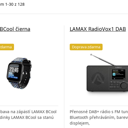
m 1-30 z 128
BCool čierna
LAMAX RadioVox1 DAB
zdarma
Doprava zdarma
ábava na zápästí LAMAX BCool
Přenosné DAB+ rádio s FM tu
dinky LAMAX BCool sa stanú
Bluetooth přehráváním, bare
displejem,