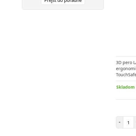
Prejsť do poradne
3D pero L
ergonomi
TouchSafe
Skladom 
Poč
-