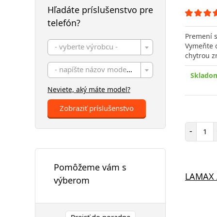
Hľadáte príslušenstvo pre
telefón?
Premení s
Vymeňte o
- vyberte výrobcu -
chytrou z
- napíšte názov modelu -
Skladom
Neviete, aký máte model?
Zobraziť príslušenstvo
Poč
-
Pomôžeme vám s
LAMAX A
výberom