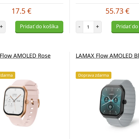
17.5 €
55.73 €
et položiek
Počet položiek
+
Pridať do košíka
-
+
Pridať do
Flow AMOLED Rose
LAMAX Flow AMOLED Bl
zdarma
Doprava zdarma