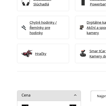
Slúchadlá
Powerba
Chytré hodinky /
Digitálne k
Řemínky pre
Akční a spo
hodinky
kamery
Smar tCar
Hračky
Kamery do
Cena
Najpr