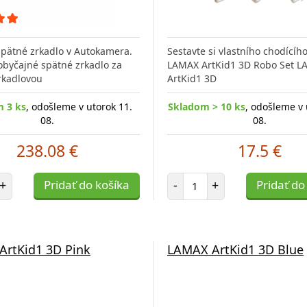
pätné zrkadlo v Autokamera.
Sestavte si vlastního chodícíh
byčajné spätné zrkadlo za
LAMAX ArtKid1 3D Robo Set 
rkadlovou
ArtKid1 3D
 3 ks
, odošleme v utorok 11.
Skladom > 10 ks
, odošleme v 
08.
08.
238.08 €
17.5 €
et položiek
Počet položiek
+
Pridať do košíka
-
+
Pridať do
rtKid1 3D Pink
LAMAX ArtKid1 3D Blue