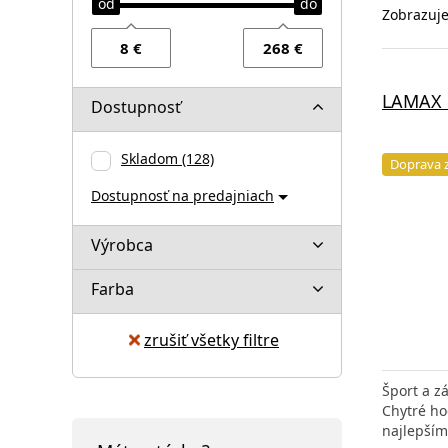
Zobrazuje
LAMAX 
Dostupnosť
Skladom
(128)
Doprava 
Dostupnosť na predajniach
Výrobca
Farba
zrušiť všetky filtre
Šport a z
Chytré ho
najlepším