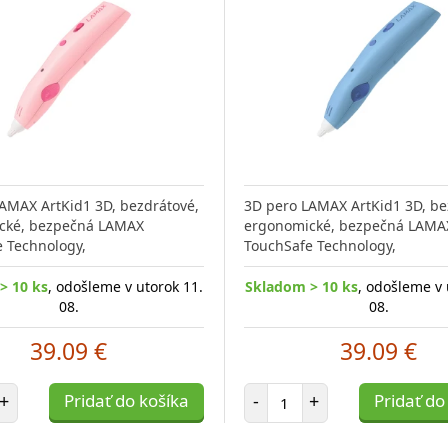
AMAX ArtKid1 3D, bezdrátové,
3D pero LAMAX ArtKid1 3D, be
cké, bezpečná LAMAX
ergonomické, bezpečná LAMA
 Technology,
TouchSafe Technology,
> 10 ks
, odošleme v utorok 11.
Skladom > 10 ks
, odošleme v 
08.
08.
39.09 €
39.09 €
et položiek
Počet položiek
+
Pridať do košíka
-
+
Pridať do