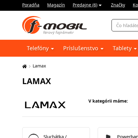
Poradňa
Magazín
Predajne (6)
Značky
Ko
Vyhľadávani
Telefóny
Príslušenstvo
Tablety
Lamax
Tu
sa
LAMAX
nachádzate:
V kategórii máme:
Sluchátka /
Powerban