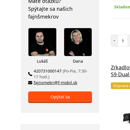
Máte otázku?
Skladom
Spýtajte sa našich
fajnšmekrov
Poč
-
Lukáš
Dana
Zrkadl
420731000147
(Po-Pia, 7:30-
S9 Dual
17 hod.)
fajnsmekri@f-mobil.sk
Doprava 
Opýtať sa