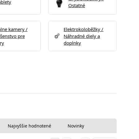
ablety
Ostatné
álne kamery /
Elektrokoloběžky /
ušenstvo pre
Náhradné diely a
ry
doplnky
Najvyššie hodnotené
Novinky