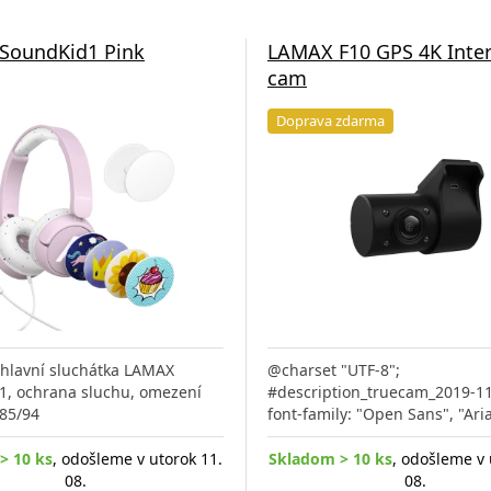
SoundKid1 Pink
LAMAX F10 GPS 4K Inter
cam
Doprava zdarma
hlavní sluchátka LAMAX
@charset "UTF-8";
1, ochrana sluchu, omezení
#description_truecam_2019-11
 85/94
font-family: "Open Sans", "Aria
> 10 ks
, odošleme v utorok 11.
Skladom > 10 ks
, odošleme v 
08.
08.