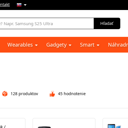
ntakt
e
Hľadať
Wearables
Gadgety
Smart
Náhradn
128
produktov
45
hodnotenie
k /