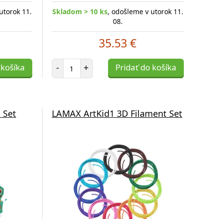
utorok 11.
Skladom > 10 ks
, odošleme v utorok 11.
08.
35.53 €
Počet položiek
 košíka
-
+
Pridať do košíka
 Set
LAMAX ArtKid1 3D Filament Set