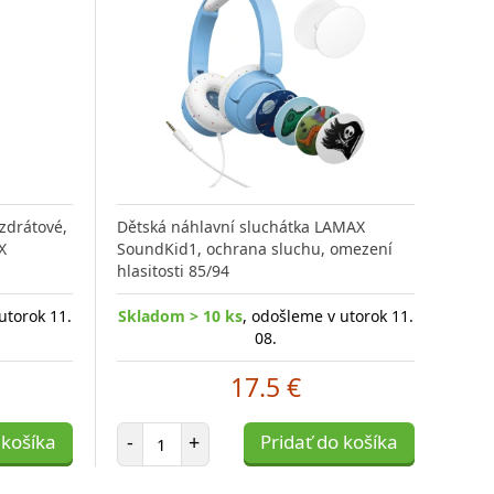
zdrátové,
Dětská náhlavní sluchátka LAMAX
X
SoundKid1, ochrana sluchu, omezení
hlasitosti 85/94
utorok 11.
Skladom > 10 ks
, odošleme v utorok 11.
08.
17.5 €
Počet položiek
 košíka
-
+
Pridať do košíka