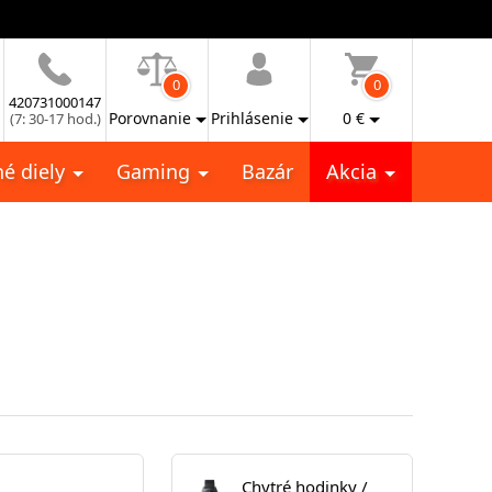
0
0
420731000147
Porovnanie
Prihlásenie
0
€
(7: 30-17 hod.)
é diely
Gaming
Bazár
Akcia
Chytré hodinky /