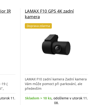
ior IR
LAMAX F10 GPS 4K zadní
kamera
Doprava zdarma
LAMAX F10 zadní kamera Zadní kamera
-19 {
Vám může pomoct při parkování, ale
l",
především
utorok 11.
Skladom > 10 ks
, odošleme v utorok 11.
08.