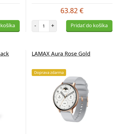
63.82 €
Počet položiek
 košíka
-
+
Pridať do košíka
ack
LAMAX Aura Rose Gold
Doprava zdarma