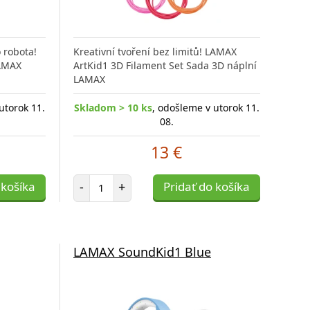
o robota!
Kreativní tvoření bez limitů! LAMAX
LAMAX
ArtKid1 3D Filament Set Sada 3D náplní
LAMAX
utorok 11.
Skladom > 10 ks
, odošleme v utorok 11.
08.
13 €
Počet položiek
 košíka
-
+
Pridať do košíka
LAMAX SoundKid1 Blue