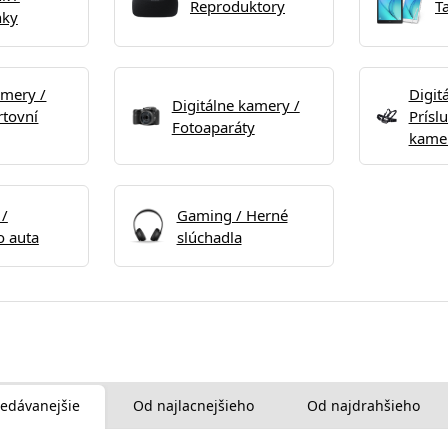
Reproduktory
T
nky
amery /
Digit
Digitálne kamery /
rtovní
Prísl
Fotoaparáty
kame
 /
Gaming / Herné
 auta
slúchadla
edávanejšie
Od najlacnejšieho
Od najdrahšieho