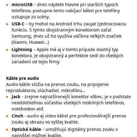
microUSB
– dnes nájdete hlavne pri starších typoch
telefónov, postupne tento nabíjací kábel pre telefóny
ustupuje zo scény.
USB-C
– by mohol na Android trhu zaujať zjednocovaciu
funkciu. S týmto obojstranným konektorom začal
Samsung, dnes už ho využíva väčšina veľkých značiek
(Xiaomi, Huawei…)
Lightning
– Apple má aj v tomto prípade vlastný typ
konektora. Je obojstranný a perfektne sedí do všetkých
zariadení od tejto firmy.
Káble pre audio
Audio káble slúžia na prenos zvuku, na pripojenie
reproduktorov, slúchadiel, mikrofónu…
Jack
- zrejme najrozšírenejší konektor vôbec, je v podstate
neoddeliteľnou súčasťou všetkých mobilných telefónov,
notebookov atď.
Cinch
- audio aj video kábel pre profesionálnejší prenos
zvuku aj obrazu vo vyššej kvalite.
Optické káble
– umožňujú digitálny prenos zvuku v
najvyššej možnej kvalite.