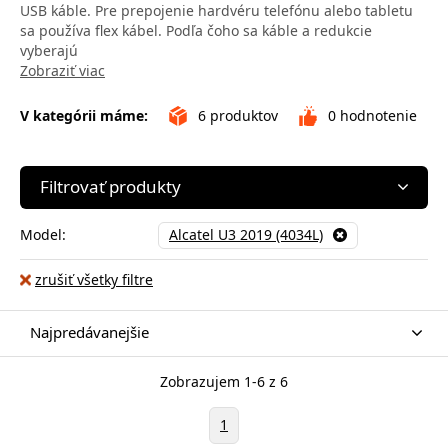
USB káble. Pre prepojenie hardvéru telefónu alebo tabletu
sa používa flex kábel. Podľa čoho sa káble a redukcie
vyberajú
Zobraziť viac
V kategórii máme:
6
produktov
0
hodnotenie
Filtrovať produkty
Model:
Alcatel U3 2019 (4034L)
zrušiť všetky filtre
Najpredávanejšie
Zobrazujem 1-6 z 6
1