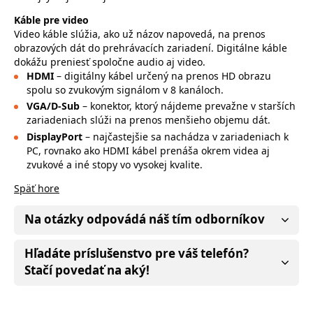
Káble pre video
Video káble slúžia, ako už názov napovedá, na prenos
obrazových dát do prehrávacích zariadení. Digitálne káble
dokážu preniesť spoločne audio aj video.
HDMI
– digitálny kábel určený na prenos HD obrazu
spolu so zvukovým signálom v 8 kanáloch.
VGA/D-Sub
– konektor, ktorý nájdeme prevažne v starších
zariadeniach slúži na prenos menšieho objemu dát.
DisplayPort
– najčastejšie sa nachádza v zariadeniach k
PC, rovnako ako HDMI kábel prenáša okrem videa aj
zvukové a iné stopy vo vysokej kvalite.
Späť hore
Na otázky odpovádá náš tím odborníkov
Hľadáte príslušenstvo pre váš telefón?
Stačí povedať na aký!