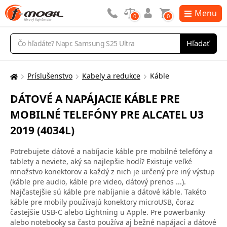
Menu
0
0
Vyhľadávanie
Hľadať
Príslušenstvo
Kabely a redukce
Káble
Tu
sa
DÁTOVÉ A NAPÁJACIE KÁBLE PRE
nachádzate:
MOBILNÉ TELEFÓNY PRE ALCATEL U3
2019 (4034L)
Potrebujete dátové a nabíjacie káble pre mobilné telefóny a
tablety a neviete, aký sa najlepšie hodí? Existuje veľké
množstvo konektorov a každý z nich je určený pre iný výstup
(káble pre audio, káble pre video, dátový prenos ...).
Najčastejšie sú káble pre nabíjanie a dátové káble. Takéto
káble pre mobily používajú konektory microUSB, čoraz
častejšie USB-C alebo Lightning u Apple. Pre powerbanky
alebo notebooky sa často používa aj bežné napájací a dátové