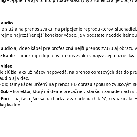
ing
– Apple má aj v tomto prípade vlastný typ konektora. Je obojstr
 audio
le slúžia na prenos zvuku, na pripojenie reproduktorov, slúchadie
zrejme najrozšírenejší konektor vôbec, je v podstate neoddeliteľn
- audio aj video kábel pre profesionálnejší prenos zvuku aj obrazu vo
é káble
– umožňujú digitálny prenos zvuku v najvyššej možnej kvali
 video
le slúžia, ako už názov napovedá, na prenos obrazových dát do pre
audio aj video.
– digitálny kábel určený na prenos HD obrazu spolu so zvukovým si
-Sub
– konektor, ktorý nájdeme prevažne v starších zariadeniach s
yPort
– najčastejšie sa nachádza v zariadeniach k PC, rovnako ako
kej kvalite.