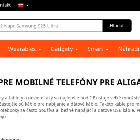
ntakt
e
Hľadať
Wearables
Gadgety
Smart
Náhradn
 PRE MOBILNÉ TELEFÓNY PRE ALIG
y a tablety a neviete, aký sa najlepšie hodí? Existuje veľké množst
ajčastejšie sú káble pre nabíjanie a dátové káble. Takéto káble pre 
tebooky sa často používa aj bežné napájací a dátové USB káble. P
ajú
dnotenie