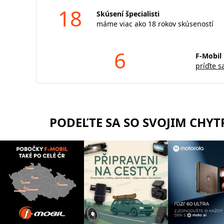
18
Skúsení špecialisti
máme viac ako 18 rokov skúseností
6
F-Mobil 
príďte s
PODEĽTE SA SO SVOJIM CHY