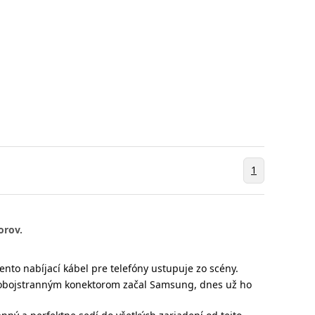
1
orov.
ento nabíjací kábel pre telefóny ustupuje zo scény.
o obojstranným konektorom začal Samsung, dnes už ho