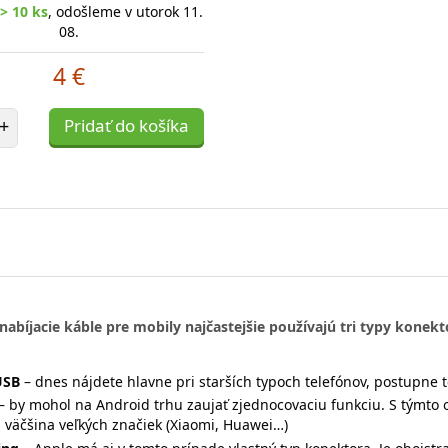
> 10 ks
, odošleme v utorok 11.
08.
4 €
et položiek
+
Pridať do košíka
nabíjacie káble pre mobily najčastejšie používajú tri typy konekt
USB
– dnes nájdete hlavne pri starších typoch telefónov, postupne t
– by mohol na Android trhu zaujať zjednocovaciu funkciu. S týmt
 väčšina veľkých značiek (Xiaomi, Huawei…)