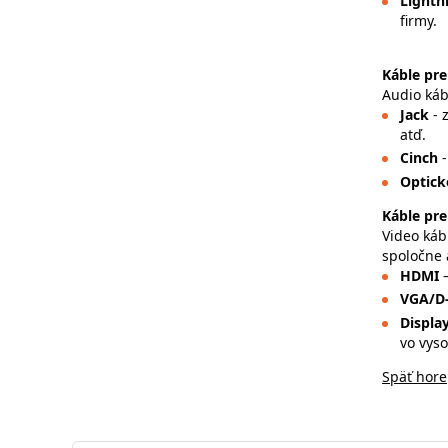
Lightn
firmy.
Káble pre
Audio káb
Jack
- 
atď.
Cinch
Optick
Káble pre
Video káb
spoločne 
HDMI
VGA/D
Displa
vo vyso
Späť hore