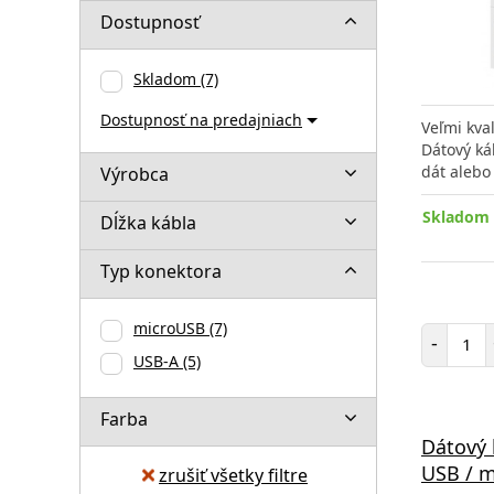
Dostupnosť
Skladom
(7)
Dostupnosť na predajniach
Veľmi kva
Dátový ká
dát alebo
Výrobca
Skladom 
Dĺžka kábla
Typ konektora
microUSB
(7)
Poč
-
USB-A
(5)
Farba
Dátový 
USB / m
zrušiť všetky filtre