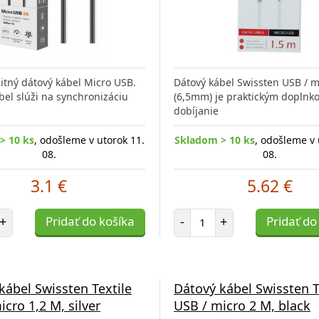
litný dátový kábel Micro USB.
Dátový kábel Swissten USB / 
bel slúži na synchronizáciu
(6,5mm) je praktickým doplnk
dobíjanie
> 10 ks
, odošleme v utorok 11.
Skladom > 10 ks
, odošleme v 
08.
08.
3.1 €
5.62 €
et položiek
Počet položiek
+
Pridať do košíka
-
+
Pridať do
kábel Swissten Textile
Dátový kábel Swissten T
icro 1,2 M, silver
USB / micro 2 M, black