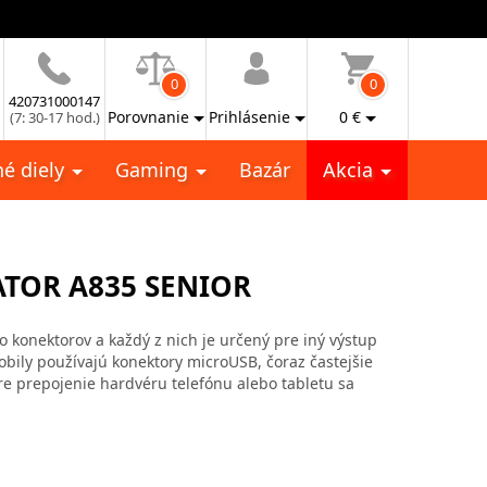
0
0
420731000147
Porovnanie
Prihlásenie
0
€
(7: 30-17 hod.)
é diely
Gaming
Bazár
Akcia
ATOR A835 SENIOR
vo konektorov a každý z nich je určený pre iný výstup
mobily používajú konektory microUSB, čoraz častejšie
re prepojenie hardvéru telefónu alebo tabletu sa