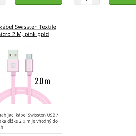
kábel Swissten Textile
icro 2 M, pink gold
nabíjací kábel Swissten USB /
aka dĺžke 2,0 m je vhodný do
ch