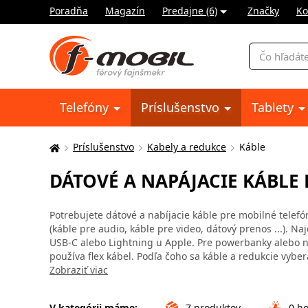
Poradňa
Magazín
Predajne (6)
Značky
Ko
Vyhľadávani
Telefóny
Príslušenstvo
Tablety
Príslušenstvo
Kabely a redukce
Káble
Tu
sa
DÁTOVÉ A NAPÁJACIE KÁBLE
nachádzate:
Potrebujete dátové a nabíjacie káble pre mobilné telefón
(káble pre audio, káble pre video, dátový prenos ...). N
USB-C alebo Lightning u Apple. Pre powerbanky alebo no
používa flex kábel. Podľa čoho sa káble a redukcie vyber
Zobraziť viac
V kategórii máme:
7
produktov
0
ho