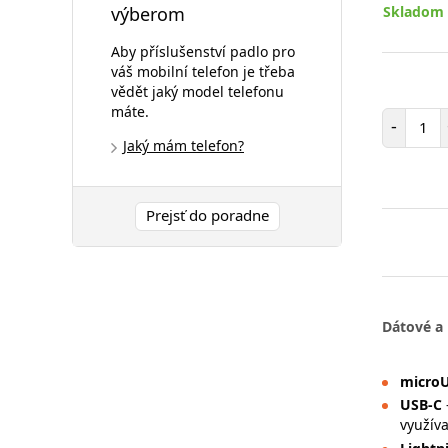
Skladom 
výberom
Aby příslušenství padlo pro
váš mobilní telefon je třeba
vědět jaký model telefonu
máte.
Poč
-
Jaký mám telefon?
Prejsť do poradne
Dátové a 
micro
USB-C
využíva