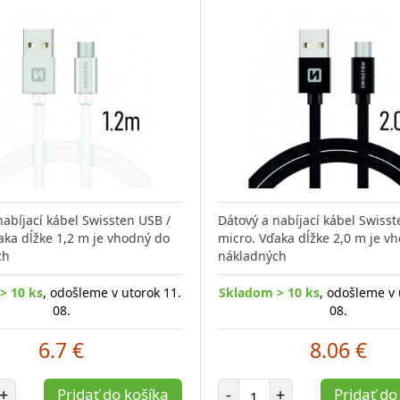
nabíjací kábel Swissten USB /
Dátový a nabíjací kábel Swisst
aka dĺžke 1,2 m je vhodný do
micro. Vďaka dĺžke 2,0 m je v
ch
nákladných
> 10 ks
, odošleme v utorok 11.
Skladom > 10 ks
, odošleme v 
08.
08.
6.7 €
8.06 €
et položiek
Počet položiek
+
Pridať do košíka
-
+
Pridať do