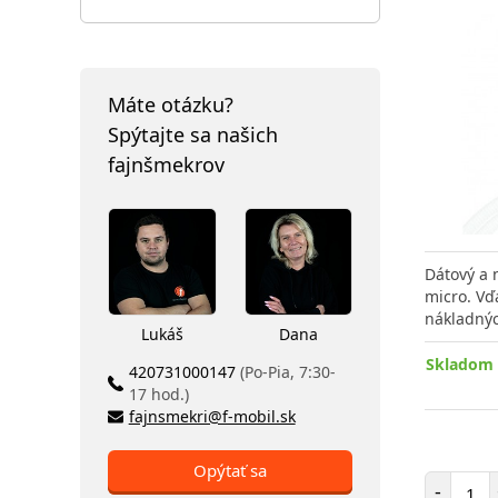
Máte otázku?
Spýtajte sa našich
fajnšmekrov
Dátový a 
micro. Vď
nákladný
Lukáš
Dana
Skladom 
420731000147
(Po-Pia, 7:30-
17 hod.)
fajnsmekri@f-mobil.sk
Opýtať sa
Poč
-