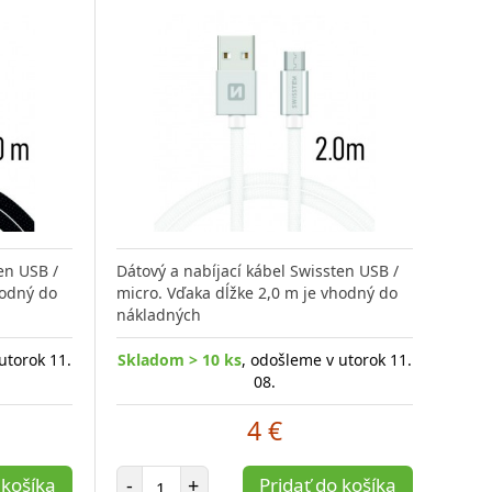
en USB /
Dátový a nabíjací kábel Swissten USB /
hodný do
micro. Vďaka dĺžke 2,0 m je vhodný do
nákladných
utorok 11.
Skladom > 10 ks
, odošleme v utorok 11.
08.
4 €
Počet položiek
 košíka
-
+
Pridať do košíka