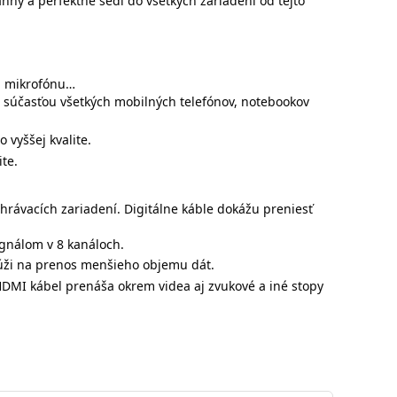
anný a perfektne sedí do všetkých zariadení od tejto
l, mikrofónu…
ou súčasťou všetkých mobilných telefónov, notebookov
 vyššej kvalite.
te.
hrávacích zariadení. Digitálne káble dokážu preniesť
gnálom v 8 kanáloch.
lúži na prenos menšieho objemu dát.
 HDMI kábel prenáša okrem videa aj zvukové a iné stopy