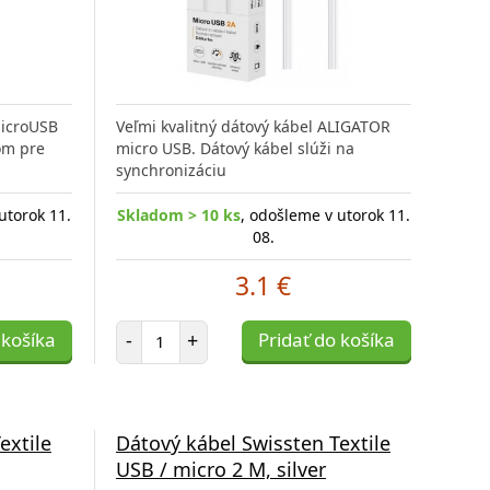
microUSB
Veľmi kvalitný dátový kábel ALIGATOR
om pre
micro USB. Dátový kábel slúži na
synchronizáciu
utorok 11.
Skladom > 10 ks
, odošleme v utorok 11.
08.
3.1 €
Počet položiek
 košíka
-
+
Pridať do košíka
extile
Dátový kábel Swissten Textile
USB / micro 2 M, silver