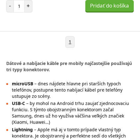
Počet položiek
-
+
Pridať do košíka
1
Dátové a nabíjacie káble pre mobily najčastejšie používajú
tri typy konektorov.
microUSB
– dnes nájdete hlavne pri starších typoch
telefónov, postupne tento nabíjací kábel pre telefóny
ustupuje zo scény.
USB-C
– by mohol na Android trhu zaujať zjednocovaciu
funkciu. S týmto obojstranným konektorom začal
Samsung, dnes už ho využíva väčšina veľkých značiek
(Xiaomi, Huawei…)
Lightning
– Apple má aj v tomto prípade vlastný typ
konektora. Je obojstranný a perfektne sedí do všetkých