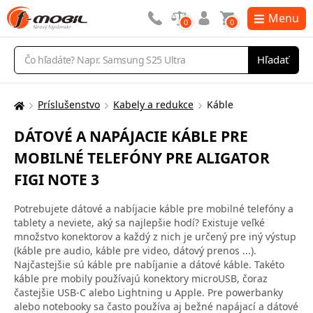
Menu
0
0
Vyhľadávanie
Hľadať
Príslušenstvo
Kabely a redukce
Káble
Tu
sa
DÁTOVÉ A NAPÁJACIE KÁBLE PRE
nachádzate:
MOBILNÉ TELEFÓNY PRE ALIGATOR
FIGI NOTE 3
Potrebujete dátové a nabíjacie káble pre mobilné telefóny a
tablety a neviete, aký sa najlepšie hodí? Existuje veľké
množstvo konektorov a každý z nich je určený pre iný výstup
(káble pre audio, káble pre video, dátový prenos ...).
Najčastejšie sú káble pre nabíjanie a dátové káble. Takéto
káble pre mobily používajú konektory microUSB, čoraz
častejšie USB-C alebo Lightning u Apple. Pre powerbanky
alebo notebooky sa často používa aj bežné napájací a dátové