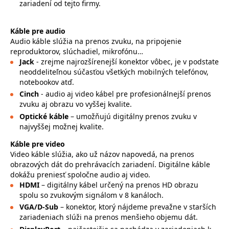
zariadení od tejto firmy.
Káble pre audio
Audio káble slúžia na prenos zvuku, na pripojenie
reproduktorov, slúchadiel, mikrofónu…
Jack
- zrejme najrozšírenejší konektor vôbec, je v podstate
neoddeliteľnou súčasťou všetkých mobilných telefónov,
notebookov atď.
Cinch
- audio aj video kábel pre profesionálnejší prenos
zvuku aj obrazu vo vyššej kvalite.
Optické káble
– umožňujú digitálny prenos zvuku v
najvyššej možnej kvalite.
Káble pre video
Video káble slúžia, ako už názov napovedá, na prenos
obrazových dát do prehrávacích zariadení. Digitálne káble
dokážu preniesť spoločne audio aj video.
HDMI
– digitálny kábel určený na prenos HD obrazu
spolu so zvukovým signálom v 8 kanáloch.
VGA/D-Sub
– konektor, ktorý nájdeme prevažne v starších
zariadeniach slúži na prenos menšieho objemu dát.