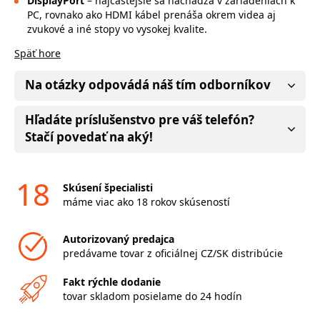
DisplayPort
– najčastejšie sa nachádza v zariadeniach k
PC, rovnako ako HDMI kábel prenáša okrem videa aj
zvukové a iné stopy vo vysokej kvalite.
Späť hore
Na otázky odpovádá náš tím odborníkov
Hľadáte príslušenstvo pre váš telefón?
Stačí povedať na aký!
18
Skúsení špecialisti
máme viac ako 18 rokov skúseností
Autorizovaný predajca
predávame tovar z oficiálnej CZ/SK distribúcie
Fakt rýchle dodanie
tovar skladom posielame do 24 hodín