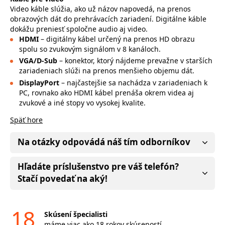
Video káble slúžia, ako už názov napovedá, na prenos
obrazových dát do prehrávacích zariadení. Digitálne káble
dokážu preniesť spoločne audio aj video.
HDMI
– digitálny kábel určený na prenos HD obrazu
spolu so zvukovým signálom v 8 kanáloch.
VGA/D-Sub
– konektor, ktorý nájdeme prevažne v starších
zariadeniach slúži na prenos menšieho objemu dát.
DisplayPort
– najčastejšie sa nachádza v zariadeniach k
PC, rovnako ako HDMI kábel prenáša okrem videa aj
zvukové a iné stopy vo vysokej kvalite.
Späť hore
Na otázky odpovádá náš tím odborníkov
Hľadáte príslušenstvo pre váš telefón?
Stačí povedať na aký!
18
Skúsení špecialisti
máme viac ako 18 rokov skúseností