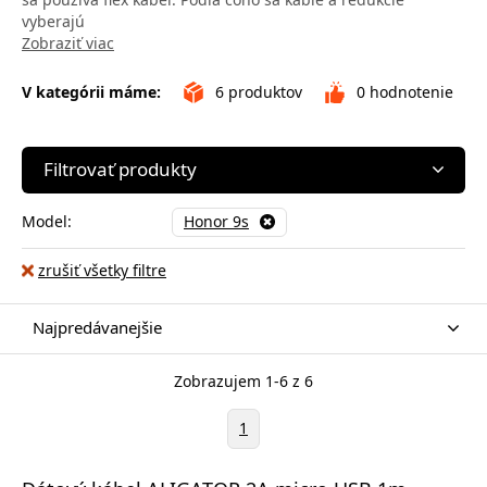
vyberajú
Zobraziť viac
V kategórii máme:
6
produktov
0
hodnotenie
Filtrovať produkty
Model:
Honor 9s
zrušiť všetky filtre
Najpredávanejšie
Zobrazujem 1-6 z 6
1