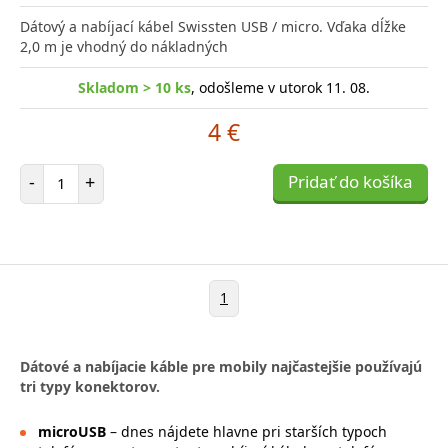
Dátový a nabíjací kábel Swissten USB / micro. Vďaka dĺžke
2,0 m je vhodný do nákladných
Skladom > 10 ks
, odošleme v utorok 11. 08.
4 €
Počet položiek
-
+
Pridať do košíka
1
Dátové a nabíjacie káble pre mobily najčastejšie používajú
tri typy konektorov.
microUSB
– dnes nájdete hlavne pri starších typoch