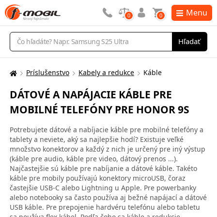
Menu
0
0
Vyhľadávanie
Hľadať
Príslušenstvo
Kabely a redukce
Káble
Tu
sa
DÁTOVÉ A NAPÁJACIE KÁBLE PRE
nachádzate:
MOBILNÉ TELEFÓNY PRE HONOR 9S
Potrebujete dátové a nabíjacie káble pre mobilné telefóny a
tablety a neviete, aký sa najlepšie hodí? Existuje veľké
množstvo konektorov a každý z nich je určený pre iný výstup
(káble pre audio, káble pre video, dátový prenos ...).
Najčastejšie sú káble pre nabíjanie a dátové káble. Takéto
káble pre mobily používajú konektory microUSB, čoraz
častejšie USB-C alebo Lightning u Apple. Pre powerbanky
alebo notebooky sa často používa aj bežné napájací a dátové
USB káble. Pre prepojenie hardvéru telefónu alebo tabletu
sa používa flex kábel. Podľa čoho sa káble a redukcie