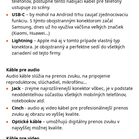
telefónov, postupne tento nabíjací kábel pre telefóny
ustupuje zo scény.
USB-C
– by mohol na Android trhu zaujať zjednocovaciu
funkciu. S týmto obojstranným konektorom začal
Samsung, dnes už ho využíva väčšina veľkých značiek
(Xiaomi, Huawei…)
Lightning
– Apple má aj v tomto prípade vlastný typ
konektora. Je obojstranný a perfektne sedí do všetkých
zariadení od tejto firmy.
Káble pre audio
Audio káble slúžia na prenos zvuku, na pripojenie
reproduktorov, slúchadiel, mikrofónu…
Jack
- zrejme najrozšírenejší konektor vôbec, je v podstate
neoddeliteľnou súčasťou všetkých mobilných telefónov,
notebookov atď.
Cinch
- audio aj video kábel pre profesionálnejší prenos
zvuku aj obrazu vo vyššej kvalite.
Optické káble
– umožňujú digitálny prenos zvuku v
najvyššej možnej kvalite.
Káble pre video