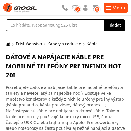
Menu
0
0
Vyhľadávanie
Hľadať
Príslušenstvo
Kabely a redukce
Káble
Tu
sa
DÁTOVÉ A NAPÁJACIE KÁBLE PRE
nachádzate:
MOBILNÉ TELEFÓNY PRE INFINIX HOT
20I
Potrebujete dátové a nabíjacie káble pre mobilné telefóny a
tablety a neviete, aký sa najlepšie hodí? Existuje veľké
množstvo konektorov a každý z nich je určený pre iný výstup
(káble pre audio, káble pre video, dátový prenos ...).
Najčastejšie sú káble pre nabíjanie a dátové káble. Takéto
káble pre mobily používajú konektory microUSB, čoraz
častejšie USB-C alebo Lightning u Apple. Pre powerbanky
alebo notebooky sa často používa aj bežné napájací a dátové