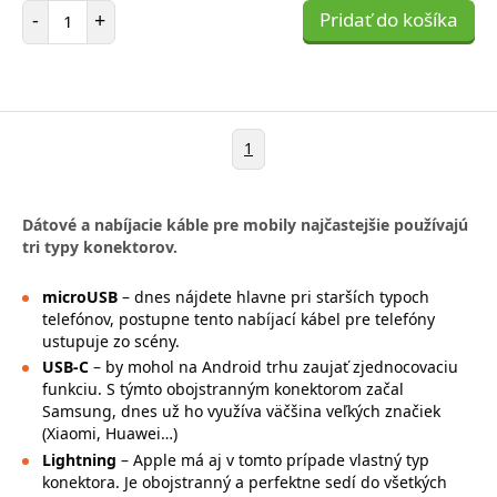
Počet položiek
-
+
Pridať do košíka
1
Dátové a nabíjacie káble pre mobily najčastejšie používajú
tri typy konektorov.
microUSB
– dnes nájdete hlavne pri starších typoch
telefónov, postupne tento nabíjací kábel pre telefóny
ustupuje zo scény.
USB-C
– by mohol na Android trhu zaujať zjednocovaciu
funkciu. S týmto obojstranným konektorom začal
Samsung, dnes už ho využíva väčšina veľkých značiek
(Xiaomi, Huawei…)
Lightning
– Apple má aj v tomto prípade vlastný typ
konektora. Je obojstranný a perfektne sedí do všetkých