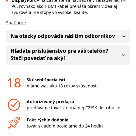
DisplayPort
– najčastejšie sa nachádza v zariadeniach k
PC, rovnako ako HDMI kábel prenáša okrem videa aj
zvukové a iné stopy vo vysokej kvalite.
Späť hore
Na otázky odpovádá náš tím odborníkov
Hľadáte príslušenstvo pre váš telefón?
Stačí povedať na aký!
18
Skúsení špecialisti
máme viac ako 18 rokov skúseností
Autorizovaný predajca
predávame tovar z oficiálnej CZ/SK distribúcie
Fakt rýchle dodanie
tovar skladom posielame do 24 hodín