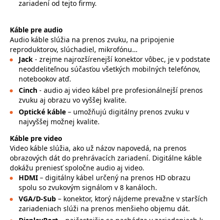
zariadení od tejto firmy.
Káble pre audio
Audio káble slúžia na prenos zvuku, na pripojenie
reproduktorov, slúchadiel, mikrofónu…
Jack
- zrejme najrozšírenejší konektor vôbec, je v podstate
neoddeliteľnou súčasťou všetkých mobilných telefónov,
notebookov atď.
Cinch
- audio aj video kábel pre profesionálnejší prenos
zvuku aj obrazu vo vyššej kvalite.
Optické káble
– umožňujú digitálny prenos zvuku v
najvyššej možnej kvalite.
Káble pre video
Video káble slúžia, ako už názov napovedá, na prenos
obrazových dát do prehrávacích zariadení. Digitálne káble
dokážu preniesť spoločne audio aj video.
HDMI
– digitálny kábel určený na prenos HD obrazu
spolu so zvukovým signálom v 8 kanáloch.
VGA/D-Sub
– konektor, ktorý nájdeme prevažne v starších
zariadeniach slúži na prenos menšieho objemu dát.