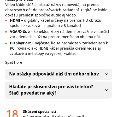
Video káble slúžia, ako už názov napovedá, na prenos
obrazových dát do prehrávacích zariadení. Digitálne káble
dokážu preniesť spoločne audio aj video.
HDMI
– digitálny kábel určený na prenos HD obrazu
spolu so zvukovým signálom v 8 kanáloch.
VGA/D-Sub
– konektor, ktorý nájdeme prevažne v starších
zariadeniach slúži na prenos menšieho objemu dát.
DisplayPort
– najčastejšie sa nachádza v zariadeniach k
PC, rovnako ako HDMI kábel prenáša okrem videa aj
zvukové a iné stopy vo vysokej kvalite.
Späť hore
Na otázky odpovádá náš tím odborníkov
Hľadáte príslušenstvo pre váš telefón?
Stačí povedať na aký!
18
Skúsení špecialisti
máme viac ako 18 rokov skúseností