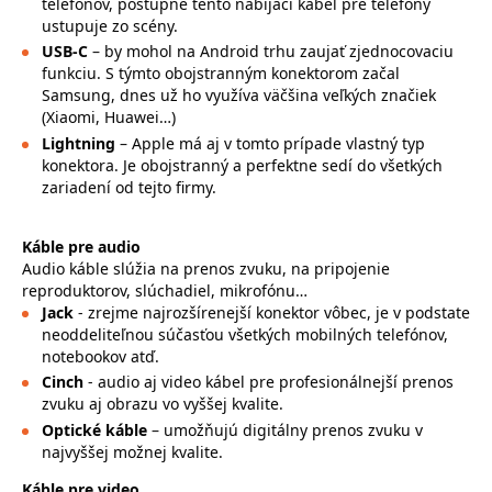
telefónov, postupne tento nabíjací kábel pre telefóny
ustupuje zo scény.
USB-C
– by mohol na Android trhu zaujať zjednocovaciu
funkciu. S týmto obojstranným konektorom začal
Samsung, dnes už ho využíva väčšina veľkých značiek
(Xiaomi, Huawei…)
Lightning
– Apple má aj v tomto prípade vlastný typ
konektora. Je obojstranný a perfektne sedí do všetkých
zariadení od tejto firmy.
Káble pre audio
Audio káble slúžia na prenos zvuku, na pripojenie
reproduktorov, slúchadiel, mikrofónu…
Jack
- zrejme najrozšírenejší konektor vôbec, je v podstate
neoddeliteľnou súčasťou všetkých mobilných telefónov,
notebookov atď.
Cinch
- audio aj video kábel pre profesionálnejší prenos
zvuku aj obrazu vo vyššej kvalite.
Optické káble
– umožňujú digitálny prenos zvuku v
najvyššej možnej kvalite.
Káble pre video