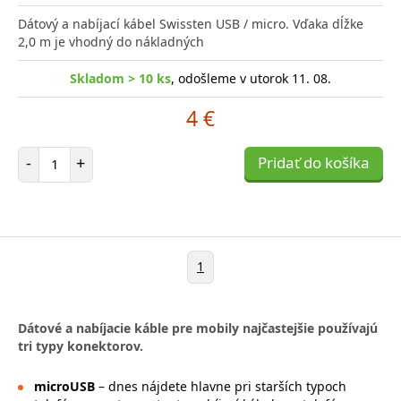
Dátový a nabíjací kábel Swissten USB / micro. Vďaka dĺžke
2,0 m je vhodný do nákladných
Skladom > 10 ks
, odošleme v utorok 11. 08.
4 €
Počet položiek
-
+
Pridať do košíka
1
Dátové a nabíjacie káble pre mobily najčastejšie používajú
tri typy konektorov.
microUSB
– dnes nájdete hlavne pri starších typoch