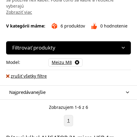
vyberajú
Zobraziť viac
V kategórii máme:
6
produktov
0
hodnotenie
Filtrovať produkty
Model:
Meizu M8
zrušiť všetky filtre
Najpredávanejšie
Zobrazujem 1-6 z 6
1