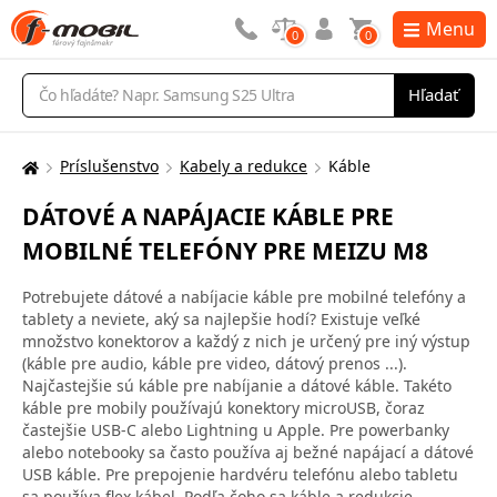
Menu
0
0
Vyhľadávanie
Hľadať
Príslušenstvo
Kabely a redukce
Káble
Tu
sa
DÁTOVÉ A NAPÁJACIE KÁBLE PRE
nachádzate:
MOBILNÉ TELEFÓNY PRE MEIZU M8
Potrebujete dátové a nabíjacie káble pre mobilné telefóny a
tablety a neviete, aký sa najlepšie hodí? Existuje veľké
množstvo konektorov a každý z nich je určený pre iný výstup
(káble pre audio, káble pre video, dátový prenos ...).
Najčastejšie sú káble pre nabíjanie a dátové káble. Takéto
káble pre mobily používajú konektory microUSB, čoraz
častejšie USB-C alebo Lightning u Apple. Pre powerbanky
alebo notebooky sa často používa aj bežné napájací a dátové
USB káble. Pre prepojenie hardvéru telefónu alebo tabletu
sa používa flex kábel. Podľa čoho sa káble a redukcie