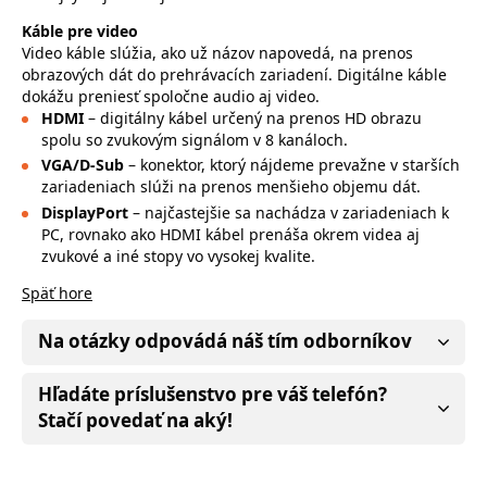
Káble pre video
Video káble slúžia, ako už názov napovedá, na prenos
obrazových dát do prehrávacích zariadení. Digitálne káble
dokážu preniesť spoločne audio aj video.
HDMI
– digitálny kábel určený na prenos HD obrazu
spolu so zvukovým signálom v 8 kanáloch.
VGA/D-Sub
– konektor, ktorý nájdeme prevažne v starších
zariadeniach slúži na prenos menšieho objemu dát.
DisplayPort
– najčastejšie sa nachádza v zariadeniach k
PC, rovnako ako HDMI kábel prenáša okrem videa aj
zvukové a iné stopy vo vysokej kvalite.
Späť hore
Na otázky odpovádá náš tím odborníkov
Hľadáte príslušenstvo pre váš telefón?
Stačí povedať na aký!