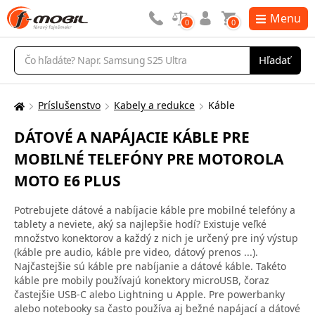
Menu
0
0
Vyhľadávanie
Hľadať
Príslušenstvo
Kabely a redukce
Káble
Tu
sa
DÁTOVÉ A NAPÁJACIE KÁBLE PRE
nachádzate:
MOBILNÉ TELEFÓNY PRE MOTOROLA
MOTO E6 PLUS
Potrebujete dátové a nabíjacie káble pre mobilné telefóny a
tablety a neviete, aký sa najlepšie hodí? Existuje veľké
množstvo konektorov a každý z nich je určený pre iný výstup
(káble pre audio, káble pre video, dátový prenos ...).
Najčastejšie sú káble pre nabíjanie a dátové káble. Takéto
káble pre mobily používajú konektory microUSB, čoraz
častejšie USB-C alebo Lightning u Apple. Pre powerbanky
alebo notebooky sa často používa aj bežné napájací a dátové