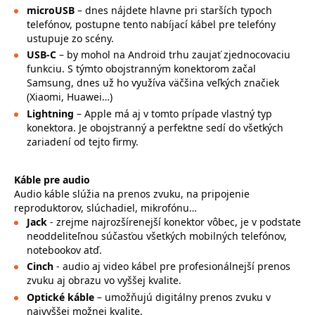
microUSB
– dnes nájdete hlavne pri starších typoch
telefónov, postupne tento nabíjací kábel pre telefóny
ustupuje zo scény.
USB-C
– by mohol na Android trhu zaujať zjednocovaciu
funkciu. S týmto obojstranným konektorom začal
Samsung, dnes už ho využíva väčšina veľkých značiek
(Xiaomi, Huawei…)
Lightning
– Apple má aj v tomto prípade vlastný typ
konektora. Je obojstranný a perfektne sedí do všetkých
zariadení od tejto firmy.
Káble pre audio
Audio káble slúžia na prenos zvuku, na pripojenie
reproduktorov, slúchadiel, mikrofónu…
Jack
- zrejme najrozšírenejší konektor vôbec, je v podstate
neoddeliteľnou súčasťou všetkých mobilných telefónov,
notebookov atď.
Cinch
- audio aj video kábel pre profesionálnejší prenos
zvuku aj obrazu vo vyššej kvalite.
Optické káble
– umožňujú digitálny prenos zvuku v
najvyššej možnej kvalite.