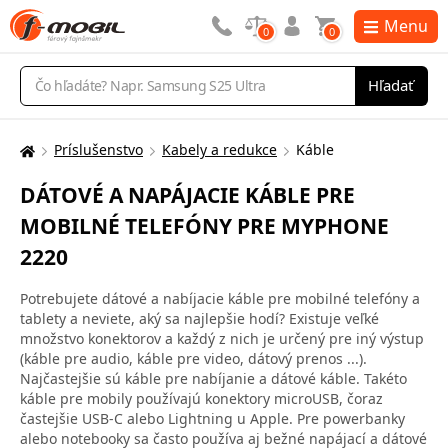
Menu
0
0
Vyhľadávanie
Hľadať
Príslušenstvo
Kabely a redukce
Káble
Tu
sa
DÁTOVÉ A NAPÁJACIE KÁBLE PRE
nachádzate:
MOBILNÉ TELEFÓNY PRE MYPHONE
2220
Potrebujete dátové a nabíjacie káble pre mobilné telefóny a
tablety a neviete, aký sa najlepšie hodí? Existuje veľké
množstvo konektorov a každý z nich je určený pre iný výstup
(káble pre audio, káble pre video, dátový prenos ...).
Najčastejšie sú káble pre nabíjanie a dátové káble. Takéto
káble pre mobily používajú konektory microUSB, čoraz
častejšie USB-C alebo Lightning u Apple. Pre powerbanky
alebo notebooky sa často používa aj bežné napájací a dátové