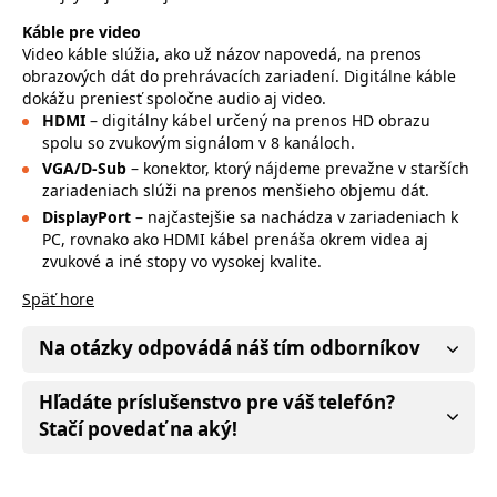
Káble pre video
Video káble slúžia, ako už názov napovedá, na prenos
obrazových dát do prehrávacích zariadení. Digitálne káble
dokážu preniesť spoločne audio aj video.
HDMI
– digitálny kábel určený na prenos HD obrazu
spolu so zvukovým signálom v 8 kanáloch.
VGA/D-Sub
– konektor, ktorý nájdeme prevažne v starších
zariadeniach slúži na prenos menšieho objemu dát.
DisplayPort
– najčastejšie sa nachádza v zariadeniach k
PC, rovnako ako HDMI kábel prenáša okrem videa aj
zvukové a iné stopy vo vysokej kvalite.
Späť hore
Na otázky odpovádá náš tím odborníkov
Hľadáte príslušenstvo pre váš telefón?
Stačí povedať na aký!