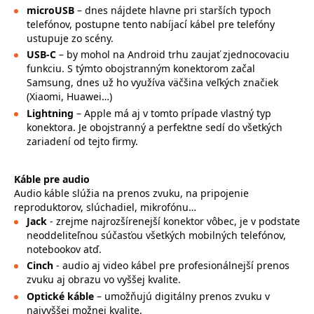
microUSB
– dnes nájdete hlavne pri starších typoch
telefónov, postupne tento nabíjací kábel pre telefóny
ustupuje zo scény.
USB-C
– by mohol na Android trhu zaujať zjednocovaciu
funkciu. S týmto obojstranným konektorom začal
Samsung, dnes už ho využíva väčšina veľkých značiek
(Xiaomi, Huawei…)
Lightning
– Apple má aj v tomto prípade vlastný typ
konektora. Je obojstranný a perfektne sedí do všetkých
zariadení od tejto firmy.
Káble pre audio
Audio káble slúžia na prenos zvuku, na pripojenie
reproduktorov, slúchadiel, mikrofónu…
Jack
- zrejme najrozšírenejší konektor vôbec, je v podstate
neoddeliteľnou súčasťou všetkých mobilných telefónov,
notebookov atď.
Cinch
- audio aj video kábel pre profesionálnejší prenos
zvuku aj obrazu vo vyššej kvalite.
Optické káble
– umožňujú digitálny prenos zvuku v
najvyššej možnej kvalite.