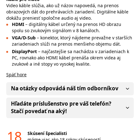
Video káble slúžia, ako už názov napovedá, na prenos
obrazových dát do prehrávacích zariadení. Digitálne káble
dokážu preniesť spoločne audio aj video.
HDMI
– digitálny kábel určený na prenos HD obrazu
spolu so zvukovým signálom v 8 kanáloch.
VGA/D-Sub
– konektor, ktorý nájdeme prevažne v starších
zariadeniach slúži na prenos menšieho objemu dát.
DisplayPort
– najčastejšie sa nachádza v zariadeniach k
PC, rovnako ako HDMI kábel prenáša okrem videa aj
zvukové a iné stopy vo vysokej kvalite.
Späť hore
Na otázky odpovádá náš tím odborníkov
Hľadáte príslušenstvo pre váš telefón?
Stačí povedať na aký!
18
Skúsení špecialisti
máme viac ako 18 rokov skúseností