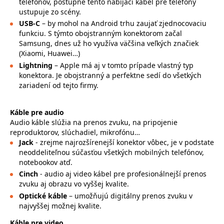
telefónov, postupne tento nabíjací kábel pre telefóny
ustupuje zo scény.
USB-C
– by mohol na Android trhu zaujať zjednocovaciu
funkciu. S týmto obojstranným konektorom začal
Samsung, dnes už ho využíva väčšina veľkých značiek
(Xiaomi, Huawei…)
Lightning
– Apple má aj v tomto prípade vlastný typ
konektora. Je obojstranný a perfektne sedí do všetkých
zariadení od tejto firmy.
Káble pre audio
Audio káble slúžia na prenos zvuku, na pripojenie
reproduktorov, slúchadiel, mikrofónu…
Jack
- zrejme najrozšírenejší konektor vôbec, je v podstate
neoddeliteľnou súčasťou všetkých mobilných telefónov,
notebookov atď.
Cinch
- audio aj video kábel pre profesionálnejší prenos
zvuku aj obrazu vo vyššej kvalite.
Optické káble
– umožňujú digitálny prenos zvuku v
najvyššej možnej kvalite.
Káble pre video