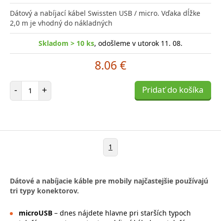
Dátový a nabíjací kábel Swissten USB / micro. Vďaka dĺžke
2,0 m je vhodný do nákladných
Skladom > 10 ks
, odošleme v utorok 11. 08.
8.06 €
Počet položiek
-
+
Pridať do košíka
1
Dátové a nabíjacie káble pre mobily najčastejšie používajú
tri typy konektorov.
microUSB
– dnes nájdete hlavne pri starších typoch