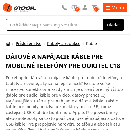
Menu
0
0
Vyhľadávanie
Hľadať
Príslušenstvo
Kabely a redukce
Káble
Tu
sa
DÁTOVÉ A NAPÁJACIE KÁBLE PRE
nachádzate:
MOBILNÉ TELEFÓNY PRE OUKITEL C18
Potrebujete dátové a nabíjacie káble pre mobilné telefóny a
tablety a neviete, aký sa najlepšie hodí? Existuje veľké
množstvo konektorov a každý z nich je určený pre iný výstup
(káble pre audio, káble pre video, dátový prenos ...).
Najčastejšie sú káble pre nabíjanie a dátové káble. Takéto
káble pre mobily používajú konektory microUSB, čoraz
častejšie USB-C alebo Lightning u Apple. Pre powerbanky
alebo notebooky sa často používa aj bežné napájací a dátové
USB káble. Pre prepojenie hardvéru telefónu alebo tabletu
sa používa flex kábel. Podľa čoho sa káble a redukcie