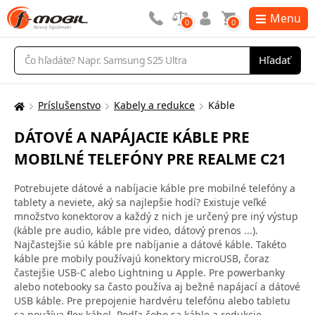
Menu
0
0
Vyhľadávanie
Hľadať
Príslušenstvo
Kabely a redukce
Káble
Tu
sa
DÁTOVÉ A NAPÁJACIE KÁBLE PRE
nachádzate:
MOBILNÉ TELEFÓNY PRE REALME C21
Potrebujete dátové a nabíjacie káble pre mobilné telefóny a
tablety a neviete, aký sa najlepšie hodí? Existuje veľké
množstvo konektorov a každý z nich je určený pre iný výstup
(káble pre audio, káble pre video, dátový prenos ...).
Najčastejšie sú káble pre nabíjanie a dátové káble. Takéto
káble pre mobily používajú konektory microUSB, čoraz
častejšie USB-C alebo Lightning u Apple. Pre powerbanky
alebo notebooky sa často používa aj bežné napájací a dátové
USB káble. Pre prepojenie hardvéru telefónu alebo tabletu
sa používa flex kábel. Podľa čoho sa káble a redukcie