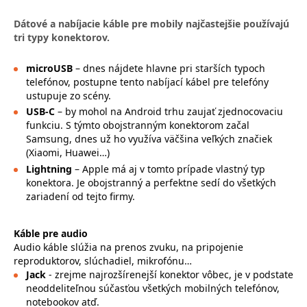
Dátové a nabíjacie káble pre mobily najčastejšie používajú
tri typy konektorov.
microUSB
– dnes nájdete hlavne pri starších typoch
telefónov, postupne tento nabíjací kábel pre telefóny
ustupuje zo scény.
USB-C
– by mohol na Android trhu zaujať zjednocovaciu
funkciu. S týmto obojstranným konektorom začal
Samsung, dnes už ho využíva väčšina veľkých značiek
(Xiaomi, Huawei…)
Lightning
– Apple má aj v tomto prípade vlastný typ
konektora. Je obojstranný a perfektne sedí do všetkých
zariadení od tejto firmy.
Káble pre audio
Audio káble slúžia na prenos zvuku, na pripojenie
reproduktorov, slúchadiel, mikrofónu…
Jack
- zrejme najrozšírenejší konektor vôbec, je v podstate
neoddeliteľnou súčasťou všetkých mobilných telefónov,
notebookov atď.