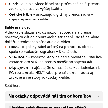
Cinch
- audio aj video kábel pre profesionálnejší prenos
zvuku aj obrazu vo vyššej kvalite.
Optické káble
– umožňujú digitálny prenos zvuku v
najvyššej možnej kvalite.
Káble pre video
Video káble slúžia, ako už názov napovedá, na prenos
obrazových dát do prehrávacích zariadení. Digitálne káble
dokážu preniesť spoločne audio aj video.
HDMI
– digitálny kábel určený na prenos HD obrazu
spolu so zvukovým signálom v 8 kanáloch.
VGA/D-Sub
– konektor, ktorý nájdeme prevažne v starších
zariadeniach slúži na prenos menšieho objemu dát.
DisplayPort
– najčastejšie sa nachádza v zariadeniach k
PC, rovnako ako HDMI kábel prenáša okrem videa aj
zvukové a iné stopy vo vysokej kvalite.
Späť hore
Na otázky odpovádá náš tím odborníkov
Hľadáte príslušenstvo pre váš telefón?